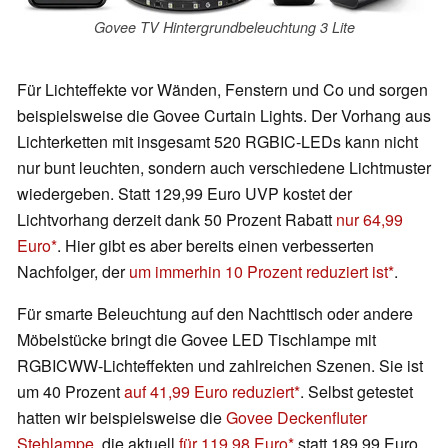
Govee TV Hintergrundbeleuchtung 3 Lite
Für Lichteffekte vor Wänden, Fenstern und Co und sorgen
beispielsweise die Govee Curtain Lights. Der Vorhang aus
Lichterketten mit insgesamt 520 RGBIC-LEDs kann nicht
nur bunt leuchten, sondern auch verschiedene Lichtmuster
wiedergeben. Statt 129,99 Euro UVP kostet der
Lichtvorhang derzeit dank 50 Prozent Rabatt
nur 64,99
Euro
. Hier gibt es aber bereits einen verbesserten
Nachfolger, der
um immerhin 10 Prozent reduziert ist
.
Für smarte Beleuchtung auf den Nachttisch oder andere
Möbelstücke bringt die Govee LED Tischlampe mit
RGBICWW-Lichteffekten und zahlreichen Szenen. Sie ist
um 40 Prozent
auf 41,99 Euro reduziert
. Selbst getestet
hatten wir beispielsweise die
Govee Deckenfluter
Stehlampe
, die aktuell
für 119,98 Euro
statt 189,99 Euro