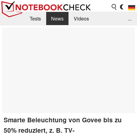
Tests
News
Videos
...
Benchmarks & Tech
Externe Tests
Kaufberatung
Deals
Suche
Jobs
Forum
Smarte Beleuchtung von Govee bis zu
50% reduziert, z. B. TV-