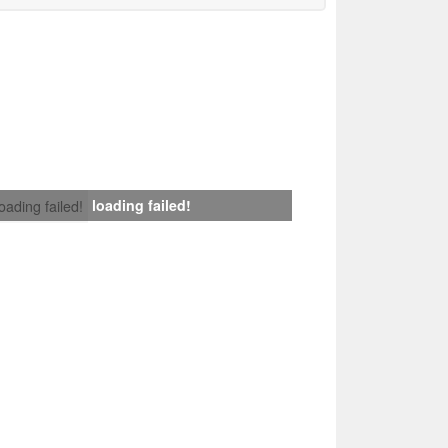
loading failed!
loading failed!