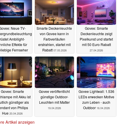
Govee: Neue TV-
Smarte Deckenleuchte
Govee: Smarte
tergrundbeleuchtung
von Govee kann in
Deckenleuchte zeigt
rüstet Ambilight-
Farbverläufen
Pixelkunst und startet
hnliche Effekte für
erstrahlen, startet mit
mit 50 Euro Rabatt
liebige Fernseher
Rabatt
07.05.2026
27.04.2026
nach
18.05.2026
Govee: Smarte
Govee veröffentlicht
Govee Lightwall: 1.536
chlampe mit Akku ist
günstige Outdoor-
LEDs erwecken Motive
utlich günstiger als
Leuchten mit Matter
zum Leben - auch
ndant von Philips
Outdoor
19.04.2026
16.04.2026
Hue
20.04.2026
re Artikel anzeigen