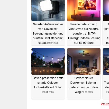
Smarter Außenstrahler
Smarte Beleuchtung
von Govee mit
von Govee bis zu 50%
Hin
Bewegungsmelder und
reduziert, z. B. TV-
buntem Licht startet mit
Hintergrundbeleuchtung
ä
Rabatt
nur 53,99 Euro
be
09.07.2026
25.06.2026
Govee präsentiert erste
Govee: Neuer
smarte Outdoor-
Deckenventilator mit
Tis
Lichterkette mit Solar
Beleuchtung auf dem
de
Weg
Pe
23.04.2026
21.04.2026
Weite