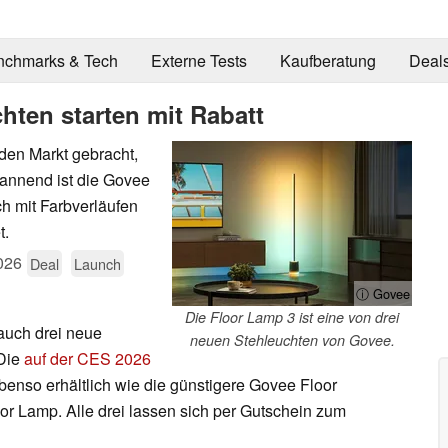
nchmarks & Tech
Externe Tests
Kaufberatung
Deal
hten starten mit Rabatt
den Markt gebracht,
pannend ist die Govee
h mit Farbverläufen
t.
026
Deal
Launch
ⓘ Govee
Die Floor Lamp 3 ist eine von drei
auch drei neue
neuen Stehleuchten von Govee.
 Die
auf der CES 2026
benso erhältlich wie die günstigere Govee Floor
or Lamp. Alle drei lassen sich per Gutschein zum