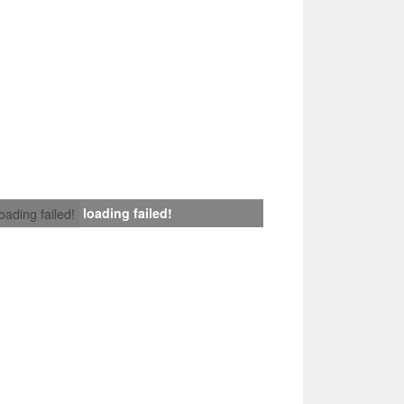
loading failed!
loading failed!