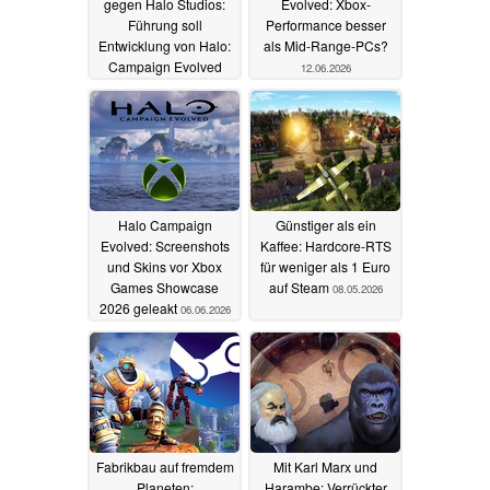
gegen Halo Studios:
Evolved: Xbox-
Führung soll
Performance besser
Entwicklung von Halo:
als Mid-Range-PCs?
Campaign Evolved
12.06.2026
gefährdet haben
12.07.2026
Halo Campaign
Günstiger als ein
Evolved: Screenshots
Kaffee: Hardcore-RTS
und Skins vor Xbox
für weniger als 1 Euro
Games Showcase
auf Steam
08.05.2026
2026 geleakt
06.06.2026
Fabrikbau auf fremdem
Mit Karl Marx und
Planeten:
Harambe: Verrückter