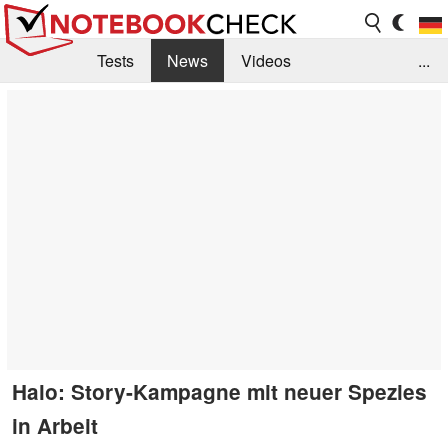
Tests
News
Videos
...
Benchmarks & Tech
Externe Tests
Kaufberatung
Deals
Suche
Jobs
Forum
Halo: Story-Kampagne mit neuer Spezies
in Arbeit