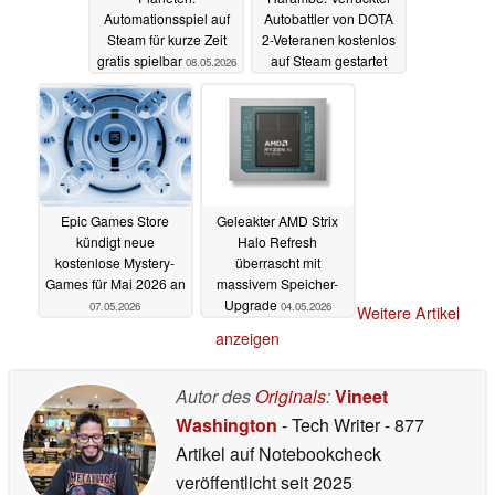
Automationsspiel auf
Autobattler von DOTA
Steam für kurze Zeit
2-Veteranen kostenlos
gratis spielbar
auf Steam gestartet
08.05.2026
08.05.2026
Epic Games Store
Geleakter AMD Strix
kündigt neue
Halo Refresh
kostenlose Mystery-
überrascht mit
Games für Mai 2026 an
massivem Speicher-
Upgrade
07.05.2026
04.05.2026
Weitere Artikel
anzeigen
Autor des
Originals
:
Vineet
Washington
- Tech Writer
- 877
Artikel auf Notebookcheck
veröffentlicht
seit 2025