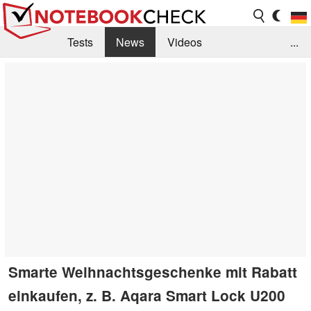
Tests
News
Videos
...
Benchmarks & Tech
Externe Tests
Kaufberatung
Deals
Suche
Jobs
Forum
Smarte Weihnachtsgeschenke mit Rabatt
einkaufen, z. B. Aqara Smart Lock U200