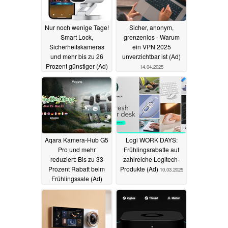
Nur noch wenige Tage!
Sicher, anonym,
Smart Lock,
grenzenlos - Warum
Sicherheitskameras
ein VPN 2025
und mehr bis zu 26
unverzichtbar ist (Ad)
Prozent günstiger (Ad)
14.04.2025
27.05.2025
Aqara Kamera-Hub G5
Logi WORK DAYS:
Pro und mehr
Frühlingsrabatte auf
reduziert: Bis zu 33
zahlreiche Logitech-
Prozent Rabatt beim
Produkte (Ad)
10.03.2025
Frühlingssale (Ad)
25.03.2025