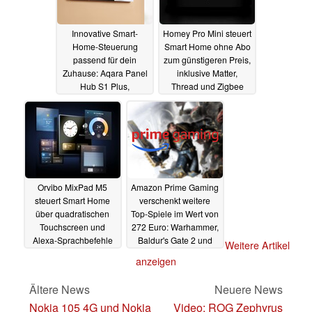
Innovative Smart-
Homey Pro Mini steuert
Home-Steuerung
Smart Home ohne Abo
passend für dein
zum günstigeren Preis,
Zuhause: Aqara Panel
inklusive Matter,
Hub S1 Plus,
Thread und Zigbee
Touchscreen Dial V1
18.12.2024
und Display Switch V1
(Ad)
28.02.2025
Orvibo MixPad M5
Amazon Prime Gaming
steuert Smart Home
verschenkt weitere
über quadratischen
Top-Spiele im Wert von
Touchscreen und
272 Euro: Warhammer,
Alexa-Sprachbefehle
Baldur's Gate 2 und
Weitere Artikel
mehr
17.12.2024
14.12.2024
anzeigen
Ältere News
Neuere News
Nokia 105 4G und Nokia
Video: ROG Zephyrus