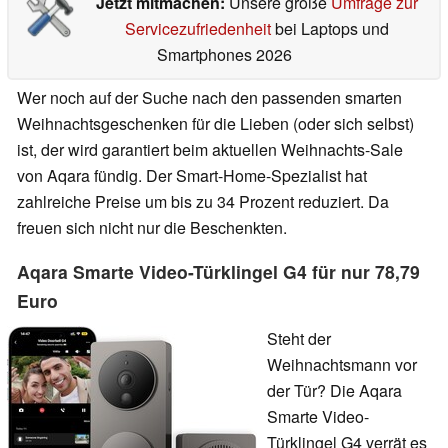
Jetzt mitmachen:
Unsere große
Umfrage zur
Servicezufriedenheit
bei Laptops und
Smartphones 2026
Wer noch auf der Suche nach den passenden smarten
Weihnachtsgeschenken für die Lieben (oder sich selbst)
ist, der wird garantiert beim aktuellen Weihnachts-Sale
von Aqara fündig. Der Smart-Home-Spezialist hat
zahlreiche Preise um bis zu 34 Prozent reduziert. Da
freuen sich nicht nur die Beschenkten.
Aqara Smarte Video-Türklingel G4 für nur 78,79
Euro
Steht der
Weihnachtsmann vor
der Tür? Die Aqara
Smarte Video-
Türklingel G4 verrät es