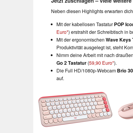
Jetzt zuschlagen – viele weiter
Neben diesen Highlights erwarten dich
Mit der kabellosen Tastatur
POP Ico
Euro
) erstrahlt der Schreibtisch in 
Mit der ergonomischen
Wave Keys 
Produktivität ausgelegt ist, steht Ko
Nimm deine Arbeit mit nach draußen u
Go 2 Tastatur
(
59,90 Euro
).
Die Full HD/1080p-Webcam
Brio 3
auf.