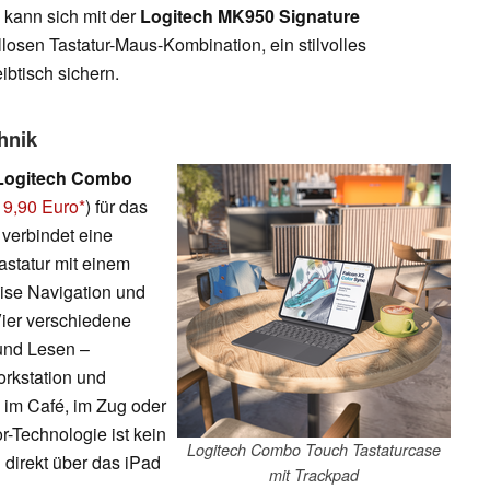
 kann sich mit der
Logitech MK950 Signature
ellosen Tastatur-Maus-Kombination, ein stilvolles
ibtisch sichern.
hnik
Logitech Combo
19,90 Euro
) für das
 verbindet eine
statur mit einem
ise Navigation und
Vier verschiedene
und Lesen –
orkstation und
b im Café, im Zug oder
-Technologie ist kein
Logitech Combo Touch Tastaturcase
 direkt über das iPad
mit Trackpad