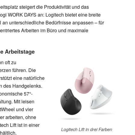
itsplatz steigert die Produktivität und das
ogi WORK DAYS an: Logitech bietet eine breite
l an unterschiedliche Bedürfnisse anpassen – für
zentriertes Arbeiten im Büro und maximale
e Arbeitstage
n oft zu
zen führen. Die
rstützt eine natürliche
en des Handgelenks.
gonomische 57°-
tung. Mit leisen
tWheel und vier
er arbeiten, ohne
h Lift ist in einer
Logitech Lift in drei Farben
ältlich.