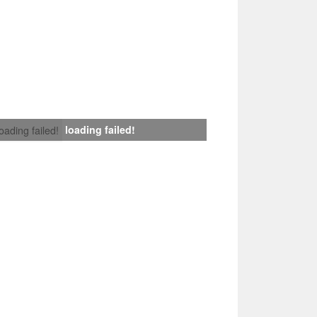
loading failed!
loading failed!