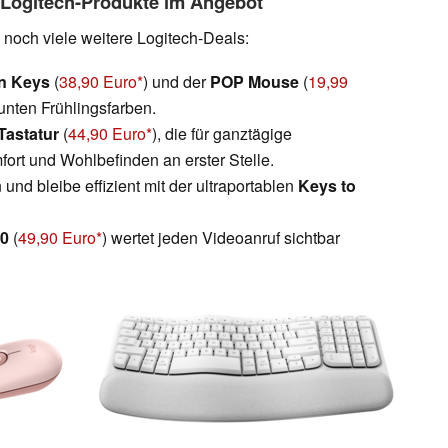
e Logitech-Produkte im Angebot
 noch viele weitere Logitech-Deals:
n Keys
(
38,90 Euro
) und der
POP Mouse
(
19,99
bunten Frühlingsfarben.
Tastatur
(
44,90 Euro
), die für ganztägige
mfort und Wohlbefinden an erster Stelle.
nd bleibe effizient mit der ultraportablen
Keys to
00
(
49,90 Euro
) wertet jeden Videoanruf sichtbar