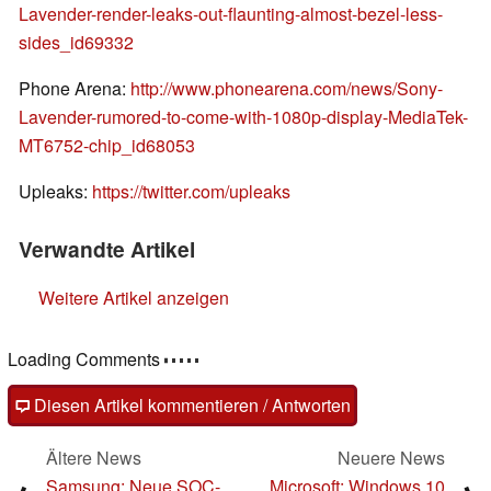
Lavender-render-leaks-out-flaunting-almost-bezel-less-
sides_id69332
Phone Arena:
http://www.phonearena.com/news/Sony-
Lavender-rumored-to-come-with-1080p-display-MediaTek-
MT6752-chip_id68053
Upleaks:
https://twitter.com/upleaks
Verwandte Artikel
Weitere Artikel anzeigen
Loading Comments
Diesen Artikel kommentieren / Antworten
Ältere News
Neuere News
Samsung: Neue SOC-
Microsoft: Windows 10