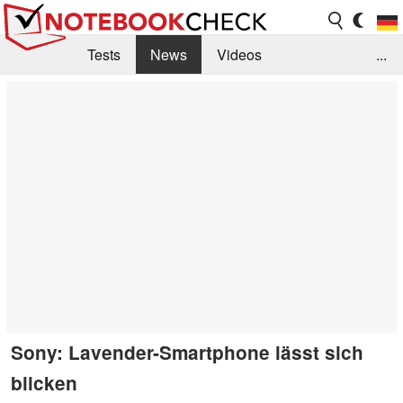
Tests
News
Videos
...
Benchmarks & Tech
Externe Tests
Kaufberatung
Deals
Suche
Jobs
Forum
Sony: Lavender-Smartphone lässt sich
blicken