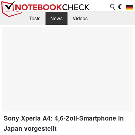
Tests
News
Videos
...
Benchmarks & Tech
Externe Tests
Kaufberatung
Deals
Suche
Jobs
Forum
Sony Xperia A4: 4,6-Zoll-Smartphone in
Japan vorgestellt