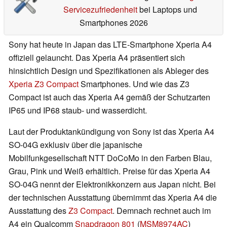
Servicezufriedenheit
bei Laptops und
Smartphones 2026
Sony hat heute in Japan das LTE-Smartphone Xperia A4
offiziell gelauncht. Das Xperia A4 präsentiert sich
hinsichtlich Design und Spezifikationen als Ableger des
Xperia Z3 Compact
Smartphones. Und wie das Z3
Compact ist auch das Xperia A4 gemäß der Schutzarten
IP65 und IP68 staub- und wasserdicht.
Laut der Produktankündigung von Sony ist das Xperia A4
SO-04G exklusiv über die japanische
Mobilfunkgesellschaft NTT DoCoMo in den Farben Blau,
Grau, Pink und Weiß erhältlich. Preise für das Xperia A4
SO-04G nennt der Elektronikkonzern aus Japan nicht. Bei
der technischen Ausstattung übernimmt das Xperia A4 die
Ausstattung des
Z3 Compact
. Demnach rechnet auch im
A4 ein Qualcomm
Snapdragon 801
(
MSM8974AC
)