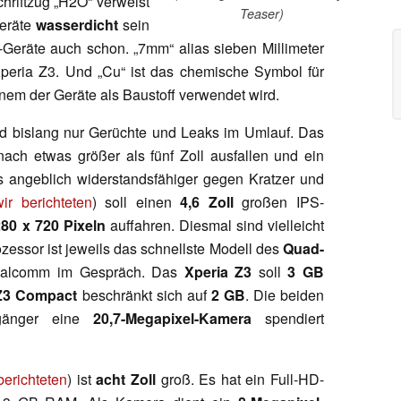
riftzug „H2O“ verweist
Teaser)
Geräte
wasserdicht
sein
-Geräte auch schon. „7mm“ alias sieben Millimeter
Xperia Z3. Und „Cu“ ist das chemische Symbol für
inem der Geräte als Baustoff verwendet wird.
nd bislang nur Gerüchte und Leaks im Umlauf. Das
nach etwas größer als fünf Zoll ausfallen und ein
es angeblich widerstandsfähiger gegen Kratzer und
wir berichteten
) soll einen
4,6 Zoll
großen IPS-
280 x 720 Pixeln
auffahren. Diesmal sind vielleicht
zessor ist jeweils das schnellste Modell des
Quad-
alcomm im Gespräch. Das
Xperia Z3
soll
3 GB
Z3 Compact
beschränkt sich auf
2 GB
. Die beiden
rgänger eine
20,7-Megapixel-Kamera
spendiert
berichteten
) ist
acht Zoll
groß. Es hat ein Full-HD-