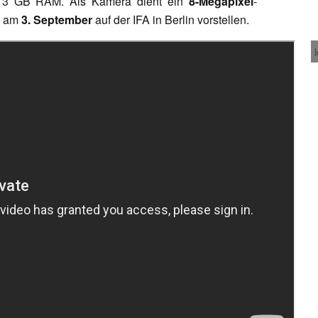
3 GB RAM. Als Kamera dient ein
8-Megapixel
-
e am
3. September
auf der IFA in Berlin vorstellen.