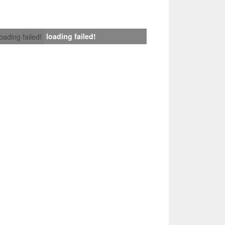
loading failed!
loading failed!