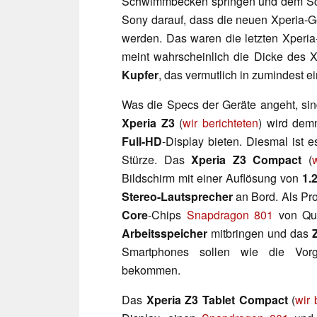
Schwimmbecken springen und dem Sch
Sony darauf, dass die neuen Xperia-
werden. Das waren die letzten Xperia
meint wahrscheinlich die Dicke des 
Kupfer
, das vermutlich in zumindest e
Was die Specs der Geräte angeht, si
Xperia Z3
(
wir berichteten
) wird dem
Full-HD
-Display bieten. Diesmal ist 
Stürze. Das
Xperia Z3 Compact
(
Bildschirm mit einer Auflösung von
1.
Stereo-Lautsprecher
an Bord. Als Pro
Core
-Chips
Snapdragon 801
von Qu
Arbeitsspeicher
mitbringen und das
Smartphones sollen wie die Vo
bekommen.
Das
Xperia Z3 Tablet
Compact
(
wir 