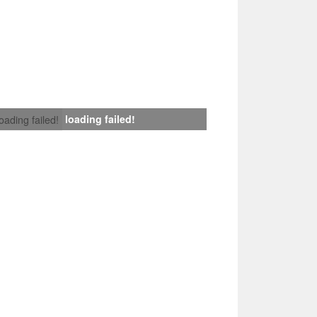
loading failed!
loading failed!