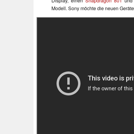
Display, einen
Snapdragon 801
und 
Modell. Sony möchte die neuen Gerät