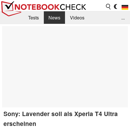
Tests
News
Videos
...
Benchmarks & Tech
Externe Tests
Kaufberatung
Deals
Suche
Jobs
Forum
Sony: Lavender soll als Xperia T4 Ultra
erscheinen