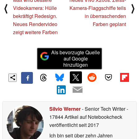
⟨
⟩
Videokamera: Hülle
Kamera-Flaggschiffe teils
bekräftigt Redesign.
in überraschenden
Neues Rendervideo
Farben geplant
zeigt weitere Farben
Als bevorzugte Quelle
auf Google
hinzufügen
Silvio Werner
- Senior Tech Writer
-
17844 Artikel auf Notebookcheck
veröffentlicht
seit 2017
Ich bin seit über zehn Jahren