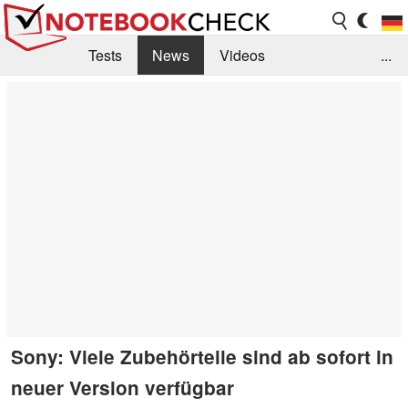
Tests
News
Videos
...
Benchmarks & Tech
Externe Tests
Kaufberatung
Deals
Suche
Jobs
Forum
Sony: Viele Zubehörteile sind ab sofort in
neuer Version verfügbar