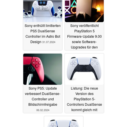
Sony enthüllt limitierten
Sony veröffentlicht
PS5 DualSense
PlayStation 5
Controller im Astro Bot
Firmware-Update 9.00
Design
sowie Software-
31.07.2024
Upgrades für den
DualSense-Controller
13.03.2024
Sony PS5: Update
Listung: Die neue
verbessert DualSense-
Version des
Controller und
PlayStation 5-
Bildschirmfreigabe
Controllers DualSense
kommt gleich mit
06.02.2024
einem praktischen
Zubehör
11.01.2024