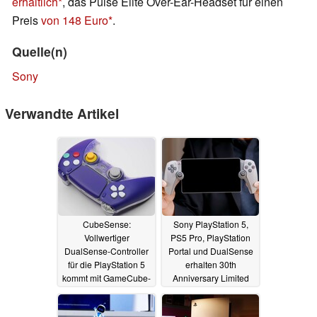
erhältlich
, das Pulse Elite Over-Ear-Headset für einen
Preis
von 148 Euro
.
Quelle(n)
Sony
Verwandte Artikel
CubeSense:
Sony PlayStation 5,
Vollwertiger
PS5 Pro, PlayStation
DualSense-Controller
Portal und DualSense
für die PlayStation 5
erhalten 30th
kommt mit GameCube-
Anniversary Limited
Optik und lässt sich
Edition
20.09.2024
konfigurieren
26.10.2024