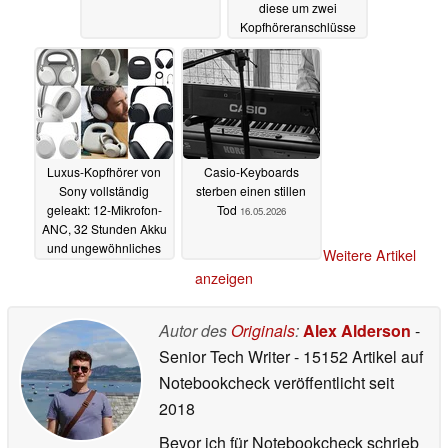
diese um zwei
Kopfhöreranschlüsse
18.05.2026
Luxus-Kopfhörer von
Casio-Keyboards
Sony vollständig
sterben einen stillen
geleakt: 12-Mikrofon-
Tod
16.05.2026
ANC, 32 Stunden Akku
und ungewöhnliches
Weitere Artikel
Case
16.05.2026
anzeigen
Autor des
Originals
:
Alex Alderson
-
Senior Tech Writer
- 15152 Artikel auf
Notebookcheck veröffentlicht
seit
2018
Bevor ich für Notebookcheck schrieb