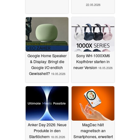
22.05.2026
Google Home Speaker
Sony WH-1000XM6
& Display: Bringt die
Kopfhörer starten in
Google I/O endlich
neuer Version
18.05.2026
Gewissheit?
19.05.2026
Anker Day 2026: Neue
MagDac hält
Produkte in den
magnetisch an
Startlöchern
Smartphones, erweitert
18.05.2026