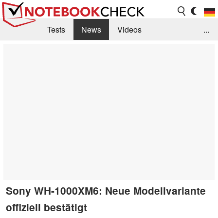
Tests
News
Videos
...
Benchmarks & Tech
Externe Tests
Kaufberatung
Deals
Suche
Jobs
Forum
Sony WH-1000XM6: Neue Modellvariante
offiziell bestätigt