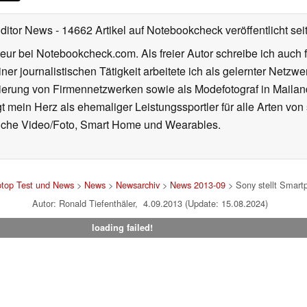
Editor News
- 14662 Artikel auf Notebookcheck veröffentlicht
sei
eur bei Notebookcheck.com. Als freier Autor schreibe ich auch 
ner journalistischen Tätigkeit arbeitete ich als gelernter Netzw
ierung von Firmennetzwerken sowie als Modefotograf in Mailan
 mein Herz als ehemaliger Leistungssportler für alle Arten von
reiche Video/Foto, Smart Home und Wearables.
ptop Test und News
>
News
>
Newsarchiv
>
News 2013-09
> Sony stellt Smart
Autor: Ronald Tiefenthäler, 4.09.2013 (Update: 15.08.2024)
loading failed!