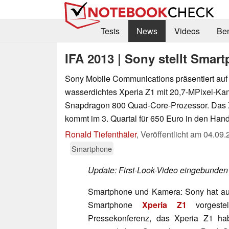
Tests
News
Videos
Be
IFA 2013 | Sony stellt Smar
Sony Mobile Communications präsentiert auf 
wasserdichtes Xperia Z1 mit 20,7-MPixel-K
Snapdragon 800 Quad-Core-Prozessor. Das 
kommt im 3. Quartal für 650 Euro in den Hand
Ronald Tiefenthäler
,
Veröffentlicht am
04.09.
Smartphone
Update: First-Look-Video eingebunden
Smartphone und Kamera: Sony hat auf
Smartphone
Xperia Z1
vorgestel
Pressekonferenz, das Xperia Z1 ha