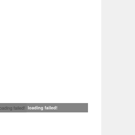
loading failed!
loading failed!