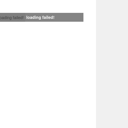
loading failed!
loading failed!