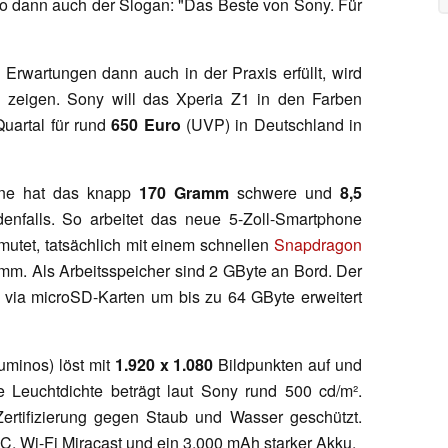
o dann auch der Slogan: "Das Beste von Sony. Für
Erwartungen dann auch in der Praxis erfüllt, wird
ts zeigen. Sony will das Xperia Z1 in den Farben
Quartal für rund
650 Euro
(UVP) in Deutschland in
one hat das knapp
170 Gramm
schwere und
8,5
enfalls. So arbeitet das neue 5-Zoll-Smartphone
mutet, tatsächlich mit einem schnellen
Snapdragon
. Als Arbeitsspeicher sind 2 GByte an Bord. Der
 via microSD-Karten um bis zu 64 GByte erweitert
uminos) löst mit
1.920 x 1.080
Bildpunkten auf und
e Leuchtdichte beträgt laut Sony rund 500 cd/m².
ertifizierung gegen Staub und Wasser geschützt.
, Wi-Fi Miracast und ein 3.000 mAh starker Akku.