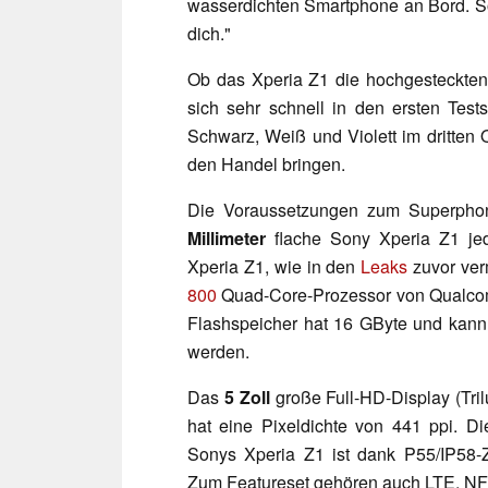
wasserdichten Smartphone an Bord. S
dich."
Ob das Xperia Z1 die hochgesteckten 
sich sehr schnell in den ersten Tes
Schwarz, Weiß und Violett im dritten 
den Handel bringen.
Die Voraussetzungen zum Superph
Millimeter
flache Sony Xperia Z1 jed
Xperia Z1, wie in den
Leaks
zuvor ver
800
Quad-Core-Prozessor von Qualcomm
Flashspeicher hat 16 GByte und kann
werden.
Das
5 Zoll
große Full-HD-Display (Tril
hat eine Pixeldichte von 441 ppi. Di
Sonys Xperia Z1 ist dank P55/IP58-Z
Zum Featureset gehören auch LTE, NFC