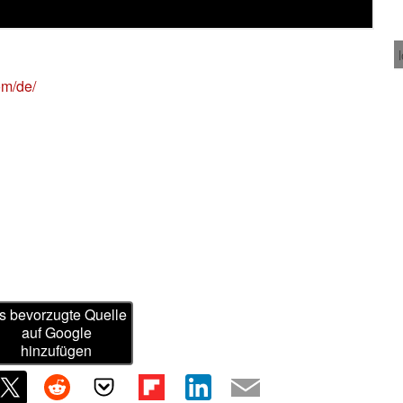
om/de/
s bevorzugte Quelle
auf Google
hinzufügen