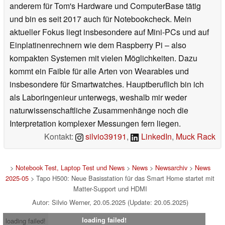
anderem für Tom's Hardware und ComputerBase tätig
und bin es seit 2017 auch für Notebookcheck. Mein
aktueller Fokus liegt insbesondere auf Mini-PCs und auf
Einplatinenrechnern wie dem Raspberry Pi – also
kompakten Systemen mit vielen Möglichkeiten. Dazu
kommt ein Faible für alle Arten von Wearables und
insbesondere für Smartwatches. Hauptberuflich bin ich
als Laboringenieur unterwegs, weshalb mir weder
naturwissenschaftliche Zusammenhänge noch die
Interpretation komplexer Messungen fern liegen.
Kontakt:
silvio39191
,
LinkedIn
,
Muck Rack
>
Notebook Test, Laptop Test und News
>
News
>
Newsarchiv
>
News
2025-05
> Tapo H500: Neue Basisstation für das Smart Home startet mit
Matter-Support und HDMI
Autor: Silvio Werner, 20.05.2025 (Update: 20.05.2025)
loading failed!
loading failed!