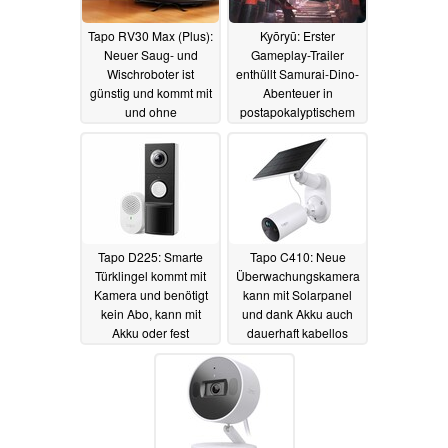
Tapo RV30 Max (Plus):
Kyōryū: Erster
Neuer Saug- und
Gameplay-Trailer
Wischroboter ist
enthüllt Samurai-Dino-
günstig und kommt mit
Abenteuer in
und ohne
postapokalyptischem
Absaugstation und
Japan
31.08.2024
LiDAR
10.09.2024
Tapo D225: Smarte
Tapo C410: Neue
Türklingel kommt mit
Überwachungskamera
Kamera und benötigt
kann mit Solarpanel
kein Abo, kann mit
und dank Akku auch
Akku oder fest
dauerhaft kabellos
angeschlossen genutzt
genutzt werden
werden
17.08.2024
15.04.2024