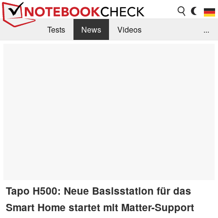
Tests
News
Videos
...
Benchmarks & Tech
Externe Tests
Kaufberatung
Deals
Suche
Jobs
Forum
Tapo H500: Neue Basisstation für das
Smart Home startet mit Matter-Support