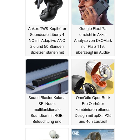
Anker: TWS-Kopfhörer
Google Pixel 7a
Soundcore Liberty 4
erreicht in Akku-
NC mit Adaptive ANC
Analyse von DxOMark
2.0 und 50 Stunden
nur Platz 119,
Spielzeit starten mit
überzeugt im Audio-
Rabatt
Test
14.06.2023
13.06.2023
Sound Blaster Katana
OneOdio OpenRock
SE: Neue,
Pro Ohrhörer
multifunktionale
kombinieren offenes
Soundbar mit RGB-
Design mit aptX, IPX5
Beleuchtung und
und 46h Laufzeit
Mikrofonen
11.06.2023
09.06.2023