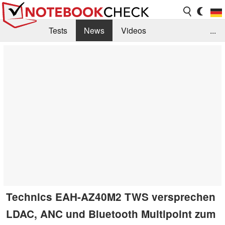
Tests
News
Videos
...
Benchmarks & Tech
Externe Tests
Kaufberatung
Deals
Suche
Jobs
Forum
Technics EAH-AZ40M2 TWS versprechen
LDAC, ANC und Bluetooth Multipoint zum