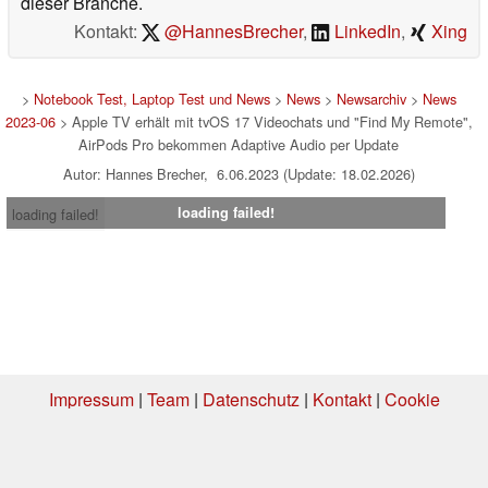
dieser Branche.
Kontakt:
@HannesBrecher
,
LinkedIn
,
Xing
>
Notebook Test, Laptop Test und News
>
News
>
Newsarchiv
>
News
2023-06
> Apple TV erhält mit tvOS 17 Videochats und "Find My Remote",
AirPods Pro bekommen Adaptive Audio per Update
Autor: Hannes Brecher, 6.06.2023 (Update: 18.02.2026)
loading failed!
loading failed!
Impressum
|
Team
|
Datenschutz
|
Kontakt
|
Cookie
Einstellungen
| 07.08.2026 04:25
* Beim Kauf über einen Affiliate-Link kann Notebookcheck eine Vergütung
erhalten. Vielen Dank für Ihre Unterstützung!.