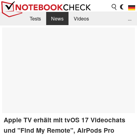
Tests
News
Videos
...
Benchmarks & Tech
Externe Tests
Kaufberatung
Deals
Suche
Jobs
Forum
Apple TV erhält mit tvOS 17 Videochats
und "Find My Remote", AirPods Pro