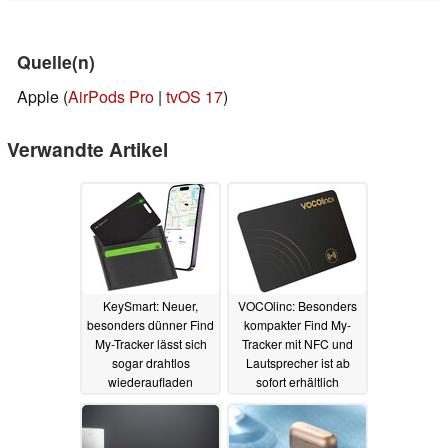
Quelle(n)
Apple (
AirPods Pro
|
tvOS 17
)
Verwandte Artikel
KeySmart: Neuer,
VOCOlinc: Besonders
besonders dünner Find
kompakter Find My-
My-Tracker lässt sich
Tracker mit NFC und
sogar drahtlos
Lautsprecher ist ab
wiederaufladen
sofort erhältlich
30.09.2023
05.09.2023