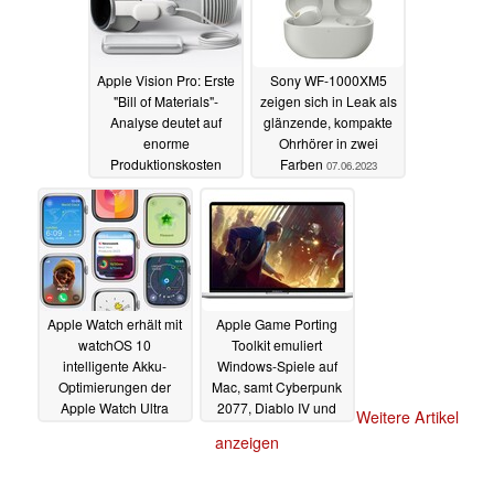
Apple Vision Pro: Erste
Sony WF-1000XM5
"Bill of Materials"-
zeigen sich in Leak als
Analyse deutet auf
glänzende, kompakte
enorme
Ohrhörer in zwei
Produktionskosten
Farben
07.06.2023
07.06.2023
Apple Watch erhält mit
Apple Game Porting
watchOS 10
Toolkit emuliert
intelligente Akku-
Windows-Spiele auf
Optimierungen der
Mac, samt Cyberpunk
Apple Watch Ultra
2077, Diablo IV und
Weitere Artikel
Hogwarts Legacy
07.06.2023
anzeigen
07.06.2023