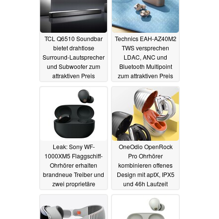
TCL Q6510 Soundbar
Technics EAH-AZ40M2
bietet drahtlose
TWS versprechen
Surround-Lautsprecher
LDAC, ANC und
und Subwoofer zum
Bluetooth Multipoint
attraktiven Preis
zum attraktiven Preis
26.06.2023
15.06.2023
Leak: Sony WF-
OneOdio OpenRock
1000XM5 Flaggschiff-
Pro Ohrhörer
Ohrhörer erhalten
kombinieren offenes
brandneue Treiber und
Design mit aptX, IPX5
zwei proprietäre
und 46h Laufzeit
Prozessoren
14.06.2023
09.06.2023