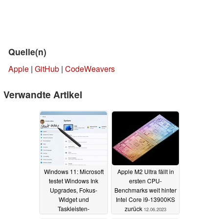
Quelle(n)
Apple
|
GitHub
|
CodeWeavers
Verwandte Artikel
Windows 11: Microsoft
Apple M2 Ultra fällt in
testet Windows Ink
ersten CPU-
Upgrades, Fokus-
Benchmarks weit hinter
Widget und
Intel Core i9-13900KS
Taskleisten-
zurück
12.06.2023
Verbesserungen