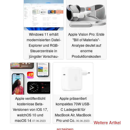
Windows 11 erhält
Apple Vision Pro: Erste
modernisierten Datei-
"Bill of Materials"-
Explorer und RGB-
Analyse deutet auf
Steuerzentrale in
enorme
jüngster Vorschau-
Produktionskosten
Version
07.06.2023
07.06.2023
Apple veröffentlicht
Apple präsentiert
kostenlose Beta-
kompaktes 70W USB-
Versionen von iOS 17,
C Ladegerät für
watchOS 10 und
MacBook Air, MacBook
macOS 14
Pro und Co.
07.06.2023
06.06.2023
Weitere Artikel
anzeigen