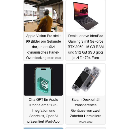
15.06.2023
Apple Vision Pro stellt
Deal: Lenovo IdeaPad
90 Bilder pro Sekunde
Gaming 3 mit GeForce
dar, unterstützt
RTX 3060, 16 GB RAM
dynamisches Panel-
und 512 GB SSD gibts
Overclocking
jetzt für 794 Euro
08.06.2023
08.06.2023
ChatGPT für Apple
Steam Deck erhält
iPhone erhält Siri-
transparentes
Integration und
Gehäuse von zwei
Shortcuts, OpenAI
Zubehör-Herstellern
präsentiert iPad-App
07.06.2023
08.06.2023