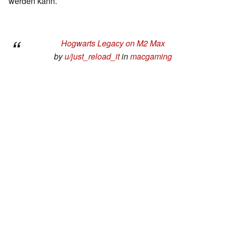
werden kann.
Hogwarts Legacy on M2 Max
by
u/just_reload_it
in
macgaming