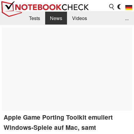
Tests
News
Videos
...
Benchmarks & Tech
Externe Tests
Kaufberatung
Deals
Suche
Jobs
Forum
Apple Game Porting Toolkit emuliert
Windows-Spiele auf Mac, samt