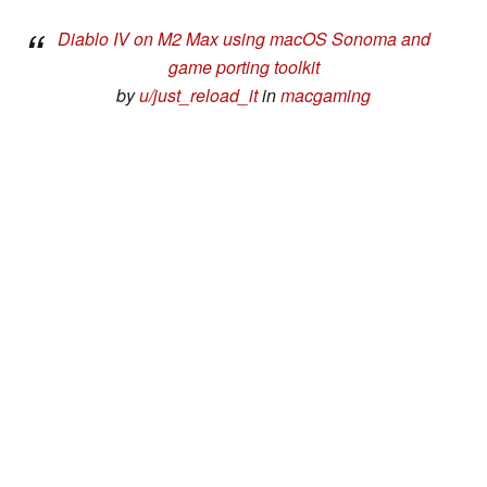
Diablo IV on M2 Max using macOS Sonoma and
game porting toolkit
by
u/just_reload_it
in
macgaming