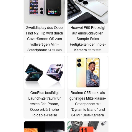
Zweitdisplay des Oppo
Huawei P60 Pro zeigt
Find N2 Flip wird durch
auf eindrucksvollen
CoverScreen OS zum
Sample-Fotos
vollwertigen Mini-
Fertigkeiten der Triple-
Smartphone
Kamera
14.03.2023
02.03.2023
OnePlus bestätigt
Realme C55 leakt als
Launch-Zeitraum für
günstiges Mittelklasse-
erstes Falt-Phone,
Smartphone mit
Oppo erklärt hohe
"Dynamic Island" und
Foldable-Preise
64 MP Dual-Kamera
01.03.2023
01.03.2023