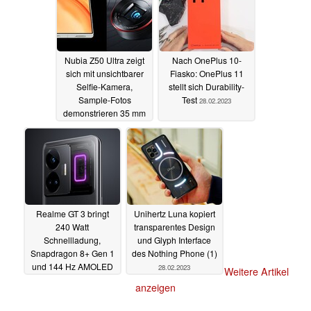
Nubia Z50 Ultra zeigt
Nach OnePlus 10-
sich mit unsichtbarer
Fiasko: OnePlus 11
Selfie-Kamera,
stellt sich Durability-
Sample-Fotos
Test
28.02.2023
demonstrieren 35 mm
und 85 mm Kameras
01.03.2023
Realme GT 3 bringt
Unihertz Luna kopiert
240 Watt
transparentes Design
Schnellladung,
und Glyph Interface
Snapdragon 8+ Gen 1
des Nothing Phone (1)
und 144 Hz AMOLED
28.02.2023
Weitere Artikel
in die gehobene
anzeigen
Mittelklasse
28.02.2023