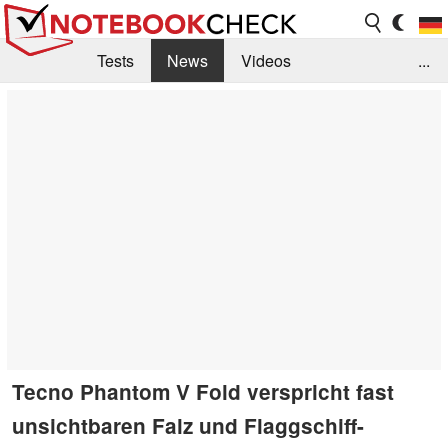
Tests
News
Videos
...
Benchmarks & Tech
Externe Tests
Kaufberatung
Deals
Suche
Jobs
Forum
Tecno Phantom V Fold verspricht fast
unsichtbaren Falz und Flaggschiff-