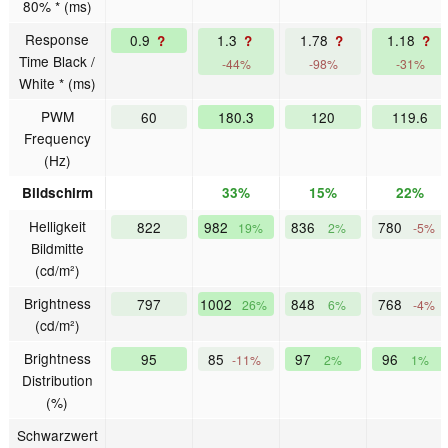
80% * (ms)
Response
0.9
1.3
1.78
1.18
?
?
?
?
Time Black /
-44%
-98%
-31%
White * (ms)
PWM
60
180.3
120
119.6
Frequency
(Hz)
Bildschirm
33%
15%
22%
Helligkeit
822
982
836
780
19%
2%
-5%
Bildmitte
(cd/m²)
Brightness
797
1002
848
768
26%
6%
-4%
(cd/m²)
Brightness
95
85
97
96
-11%
2%
1%
Distribution
(%)
Schwarzwert