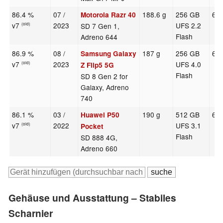
86.4 %
07 /
188.6 g
256 GB
6.9
Motorola Razr 40
v7
2023
UFS 2.2
SD 7 Gen 1,
(old)
Flash
Adreno 644
86.9 %
08 /
187 g
256 GB
6.7
Samsung Galaxy
v7
2023
UFS 4.0
(old)
Z Flip5 5G
Flash
SD 8 Gen 2 for
Galaxy, Adreno
740
86.1 %
03 /
190 g
512 GB
6.9
Huawei P50
v7
2022
UFS 3.1
(old)
Pocket
Flash
SD 888 4G,
Adreno 660
Gehäuse und Ausstattung – Stabiles
Scharnier