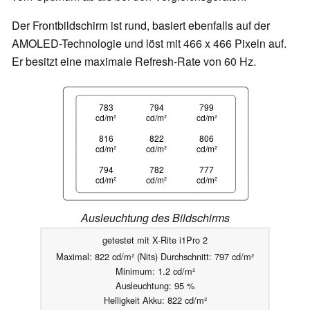
Der Frontbildschirm ist rund, basiert ebenfalls auf der
AMOLED-Technologie und löst mit 466 x 466 Pixeln auf.
Er besitzt eine maximale Refresh-Rate von 60 Hz.
783
794
799
cd/m²
cd/m²
cd/m²
816
822
806
cd/m²
cd/m²
cd/m²
794
782
777
cd/m²
cd/m²
cd/m²
Ausleuchtung des Bildschirms
getestet mit X-Rite i1Pro 2
Maximal: 822 cd/m² (Nits) Durchschnitt: 797 cd/m²
Minimum: 1.2 cd/m²
Ausleuchtung: 95 %
Helligkeit Akku: 822 cd/m²