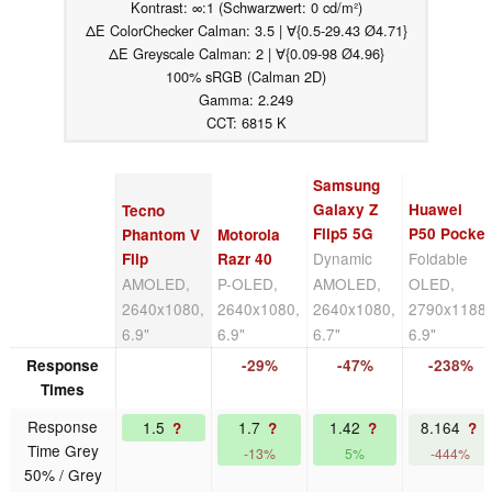
Kontrast: ∞:1 (Schwarzwert: 0 cd/m²)
ΔE ColorChecker Calman: 3.5 | ∀{0.5-29.43 Ø4.71}
ΔE Greyscale Calman: 2 | ∀{0.09-98 Ø4.96}
100% sRGB (Calman 2D)
Gamma: 2.249
CCT: 6815 K
Samsung
Galaxy Z
Huawei
Tecno
Flip5 5G
P50 Pocket
Phantom V
Motorola
Dynamic
Foldable
Flip
Razr 40
AMOLED,
P-OLED,
AMOLED,
OLED,
2640x1080,
2640x1080,
2640x1080,
2790x1188,
6.9"
6.9"
6.7"
6.9"
Response
-29%
-47%
-238%
Times
Response
1.5
1.7
1.42
8.164
?
?
?
?
Time Grey
-13%
5%
-444%
50% / Grey