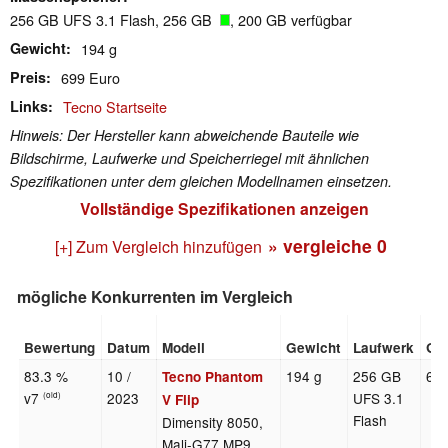
256 GB UFS 3.1 Flash, 256 GB
, 200 GB verfügbar
Gewicht
194 g
Preis
699 Euro
Links
Tecno Startseite
Hinweis: Der Hersteller kann abweichende Bauteile wie
Bildschirme, Laufwerke und Speicherriegel mit ähnlichen
Spezifikationen unter dem gleichen Modellnamen einsetzen.
Vollständige Spezifikationen anzeigen
» vergleiche
0
[+] Zum Vergleich hinzufügen
mögliche Konkurrenten im Vergleich
Bewertung
Datum
Modell
Gewicht
Laufwerk
Gr
83.3 %
10 /
194 g
256 GB
6.9
Tecno Phantom
v7
2023
UFS 3.1
(old)
V Flip
Flash
Dimensity 8050,
Mali-G77 MP9