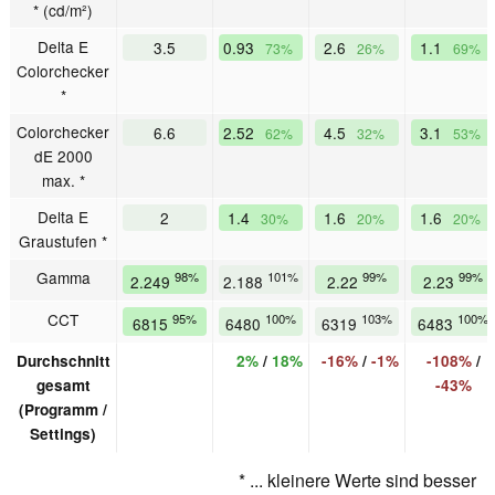
* (cd/m²)
Delta E
3.5
0.93
2.6
1.1
73%
26%
69%
Colorchecker
*
Colorchecker
6.6
2.52
4.5
3.1
62%
32%
53%
dE 2000
max. *
Delta E
2
1.4
1.6
1.6
30%
20%
20%
Graustufen *
Gamma
98%
101%
99%
99%
2.249
2.188
2.22
2.23
CCT
95%
100%
103%
100%
6815
6480
6319
6483
Durchschnitt
2%
/
18%
-16%
/
-1%
-108%
/
gesamt
-43%
(Programm /
Settings)
* ... kleinere Werte sind besser