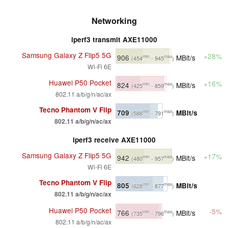
Networking
iperf3 transmit AXE11000
Samsung Galaxy Z Flip5 5G
+28%
906
MBit/s
min
max
(454
- 945
)
Wi-Fi 6E
Huawei P50 Pocket
+16%
824
MBit/s
min
max
(425
- 859
)
802.11 a/b/g/n/ac/ax
Tecno Phantom V Flip
709
MBit/s
min
max
(588
- 791
)
802.11 a/b/g/n/ac/ax
iperf3 receive AXE11000
Samsung Galaxy Z Flip5 5G
+17%
942
MBit/s
min
max
(480
- 957
)
Wi-Fi 6E
Tecno Phantom V Flip
805
MBit/s
min
max
(628
- 877
)
802.11 a/b/g/n/ac/ax
Huawei P50 Pocket
-5%
766
MBit/s
min
max
(735
- 796
)
802.11 a/b/g/n/ac/ax