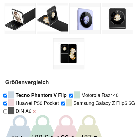
Größenvergleich
Tecno Phantom V Flip
Motorola Razr 40
Huawei P50 Pocket
Samsung Galaxy Z Flip5 5G
DIN A6
❌
187 g
188.6 g
190 g