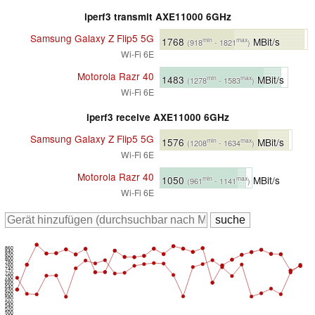
iperf3 transmit AXE11000 6GHz
Samsung Galaxy Z Flip5 5G
1768
MBit/s
min
max
(918
- 1821
)
Wi-Fi 6E
Motorola Razr 40
1483
MBit/s
min
max
(1278
- 1583
)
Wi-Fi 6E
iperf3 receive AXE11000 6GHz
Samsung Galaxy Z Flip5 5G
1576
MBit/s
min
max
(1208
- 1634
)
Wi-Fi 6E
Motorola Razr 40
1050
MBit/s
min
max
(961
- 1141
)
Wi-Fi 6E
860
840
820
800
780
760
740
720
700
680
660
640
620
600
580
560
540
520
500