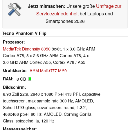
Jetzt mitmachen:
Unsere große
Umfrage zur
Servicezufriedenheit
bei Laptops und
Smartphones 2026
Tecno Phantom V Flip
Prozessor
MediaTek Dimensity 8050
8c/8t, 1 x 3.0 GHz ARM
Cortex-A78, 3 x 2.6 GHz ARM Cortex-A78, 4 x
2.0 GHz ARM Cortex-A55, Cortex-A78 / A55
Grafikkarte
ARM Mali-G77 MP9
RAM
8 GB
Bildschirm
6.90 Zoll 22:9, 2640 x 1080 Pixel 413 PPI, capacitive
touchscreen, max sample rate 360 Hz, AMOLED,
Schott UTG glass; cover screen: round, 1.32",
466x466 pixel, 60 Hz, AMOLED, Corning Gorilla
Glass, spiegelnd: ja, 120 Hz
Massenspeicher