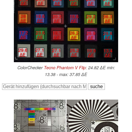
∆E
∆E
∆E
∆E
∆E
∆E
28
18.6
20.3
19.6
29.2
36.3
∆E
∆E
∆E
∆E
∆E
∆E
17.2
23.6
16.7
26.2
25.9
29.8
∆E
∆E
∆E
∆E
∆E
∆E
29.6
27.1
27.1
25.2
19.9
13.4
∆E
∆E
∆E
∆E
∆E
∆E
ColorChecker
Tecno Phantom V Flip
: 24.82 ∆E min:
13.38 - max: 37.85 ∆E