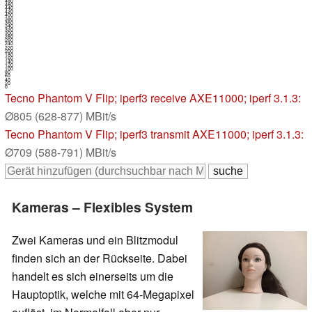
480
460
440
420
400
380
360
340
320
300
280
260
240
220
200
180
160
140
120
100
80
60
40
20
0
Tecno Phantom V Flip
; iperf3 receive AXE11000; iperf 3.1.3:
Ø805 (628-877) MBit/s
Tecno Phantom V Flip
; iperf3 transmit AXE11000; iperf 3.1.3:
Ø709 (588-791) MBit/s
Kameras – Flexibles System
Zwei Kameras und ein Blitzmodul
finden sich an der Rückseite. Dabei
handelt es sich einerseits um die
Hauptoptik, welche mit 64-Megapixel