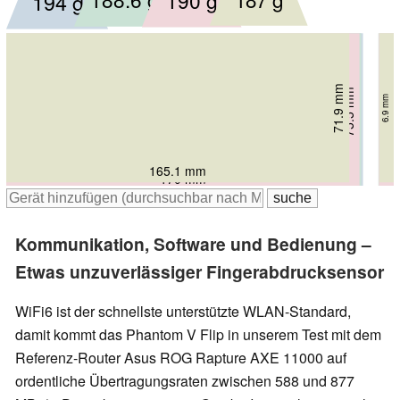
194 g
71.9 mm
75.5 mm
74 mm
74 mm
6.95 mm
6.9 mm
7.4 mm
7.2 mm
165.1 mm
170.8 mm
171.7 mm
170 mm
Kommunikation, Software und Bedienung –
Etwas unzuverlässiger Fingerabdrucksensor
WiFi6 ist der schnellste unterstützte WLAN-Standard,
damit kommt das Phantom V Flip in unserem Test mit dem
Referenz-Router Asus ROG Rapture AXE 11000 auf
ordentliche Übertragungsraten zwischen 588 und 877