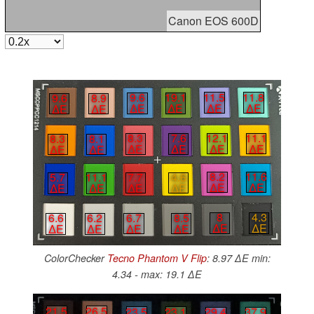
Canon EOS 600D
11.5
11.8
9.6
19.1
9.6
8.9
∆E
∆E
∆E
∆E
∆E
∆E
12.1
11.1
8.3
7.6
8.3
8.1
∆E
∆E
∆E
∆E
∆E
∆E
8.2
11.6
7.7
4.6
5.7
11.1
∆E
∆E
∆E
∆E
∆E
∆E
8
4.3
6.7
8.5
6.6
6.2
∆E
∆E
∆E
∆E
∆E
∆E
ColorChecker
Tecno Phantom V Flip
: 8.97 ∆E min:
4.34 - max: 19.1 ∆E
21.5
26.5
23.5
23.1
29.4
37.9