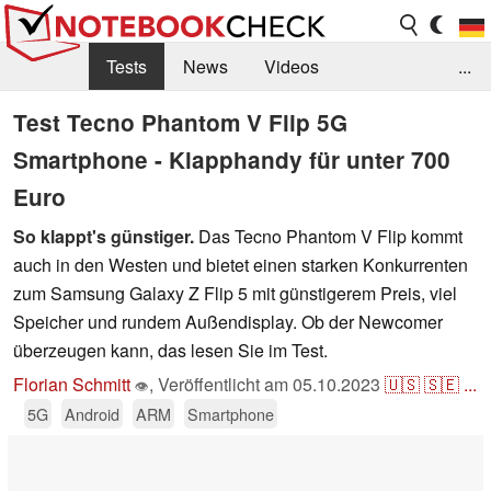
Tests
News
Videos
...
Benchmarks & Tech
Externe Tests
Test Tecno Phantom V Flip 5G
Smartphone - Klapphandy für unter 700
Kaufberatung
Deals
Suche
Jobs
Euro
Forum
So klappt's günstiger.
Das Tecno Phantom V Flip kommt
auch in den Westen und bietet einen starken Konkurrenten
zum Samsung Galaxy Z Flip 5 mit günstigerem Preis, viel
Speicher und rundem Außendisplay. Ob der Newcomer
überzeugen kann, das lesen Sie im Test.
Florian Schmitt
,
Veröffentlicht am
05.10.2023
🇺🇸
🇸🇪
...
👁
5G
Android
ARM
Smartphone