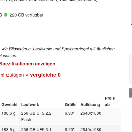
GB
, 220 GB verfügbar
 wie Bildschirme, Laufwerke und Speicherriegel mit ähnlichen
insetzen.
 Spezifikationen anzeigen
» vergleiche
0
 hinzufügen
Preis
Gewicht
Laufwerk
Größe
Auflösung
ab
188.6 g
256 GB UFS 2.2
6.90"
2640x1080
Flash
188.5 g
256 GB UFS 3.1
6.90"
2640x1080