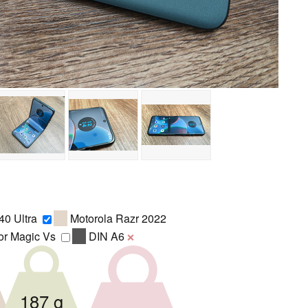
40 Ultra
Motorola Razr 2022
r Magic Vs
DIN A6
❌
187 g