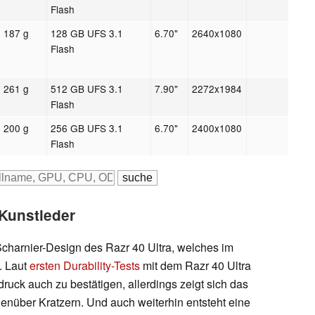
Flash
187 g
128 GB UFS 3.1
6.70"
2640x1080
Flash
261 g
512 GB UFS 3.1
7.90"
2272x1984
Flash
200 g
256 GB UFS 3.1
6.70"
2400x1080
Flash
Kunstleder
harnier-Design des Razr 40 Ultra, welches im
. Laut
ersten Durability-Tests
mit dem Razr 40 Ultra
ruck auch zu bestätigen, allerdings zeigt sich das
genüber Kratzern. Und auch weiterhin entsteht eine