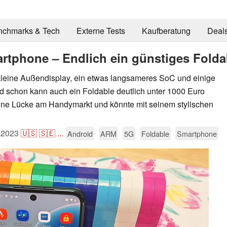
nchmarks & Tech
Externe Tests
Kaufberatung
Deal
artphone – Endlich ein günstiges Folda
leine Außendisplay, ein etwas langsameres SoC und einige
 schon kann auch ein Foldable deutlich unter 1000 Euro
 eine Lücke am Handymarkt und könnte mit seinem stylischen
.2023
🇺🇸
🇸🇪
...
Android
ARM
5G
Foldable
Smartphone