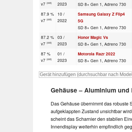
v7
2023
SD 8+ Gen 1, Adreno 730
(old)
87.9 %
10 /
Samsung Galaxy Z Flip4
v7
2022
(old)
5G
SD 8+ Gen 1, Adreno 730
87.2 %
03 /
Honor Magic Vs
v7
2023
SD 8+ Gen 1, Adreno 730
(old)
87 %
01 /
Motorola Razr 2022
v7
2023
SD 8+ Gen 1, Adreno 730
(old)
Gehäuse – Aluminium und 
Das Gehäuse übernimmt das robuste Sc
aufgeklappten Zustand unsichtbar wird
scheint das Scharnier den stabilen Eind
Innendisplay weiterhin empfindlich ge