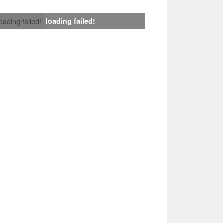
loading failed!
loading failed!