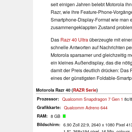
seit einigen Jahren belebt Motorola ihn
Razr, wie ihre Feature-Phone-Vorgänge
Smartphone-Display-Format wie man e
zusammengeklappten Zustand probleml
Das
Razr 40 Ultra
überzeugte mit einem
schnelle Antworten auf Nachrichten per
Motorola sparsamer und gleichzeitig me
ein kleines Außendisplay, das die nötig
damit der Preis deutlich drücken: Das R
eines der günstigsten Foldable-Smart
Motorola Razr 40 (
RAZR Serie
)
Prozessor
Qualcomm Snapdragon 7 Gen 1
8c/8
Grafikkarte
Qualcomm Adreno 644
RAM
8 GB
Bildschirm
6.90 Zoll 22:9, 2640 x 1080 Pixel 41
1.5", 368x194 pixel, 16 Mio. colour