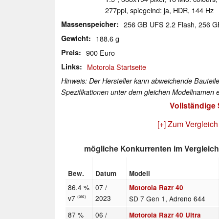
277ppi, spiegelnd: ja, HDR, 144 Hz
Massenspeicher
256 GB UFS 2.2 Flash, 256 
Gewicht
188.6 g
Preis
900 Euro
Links
Motorola Startseite
Hinweis: Der Hersteller kann abweichende Bauteile
Spezifikationen unter dem gleichen Modellnamen e
Vollständige
[+] Zum Vergleich
mögliche Konkurrenten im Vergleich
Bew.
Datum
Modell
86.4 %
07 /
Motorola Razr 40
v7
2023
SD 7 Gen 1, Adreno 644
(old)
87 %
06 /
Motorola Razr 40 Ultra