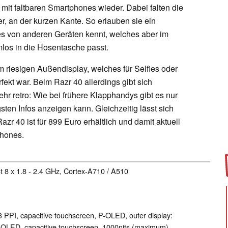
 mit faltbaren Smartphones wieder. Dabei falten die
r, an der kurzen Kante. So erlauben sie ein
s von anderen Geräten kennt, welches aber im
os in die Hosentasche passt.
 riesigen Außendisplay, welches für Selfies oder
fekt war. Beim Razr 40 allerdings gibt sich
hr retro: Wie bei frühere Klapphandys gibt es nur
sten Infos anzeigen kann. Gleichzeitig lässt sich
azr 40 ist für 899 Euro erhältlich und damit aktuell
phones.
t 8 x 1.8 - 2.4 GHz, Cortex-A710 / A510
3 PPI, capacitive touchscreen, P-OLED, outer display:
s, OLED, capacitive touchscreen, 1000nits (maximum),