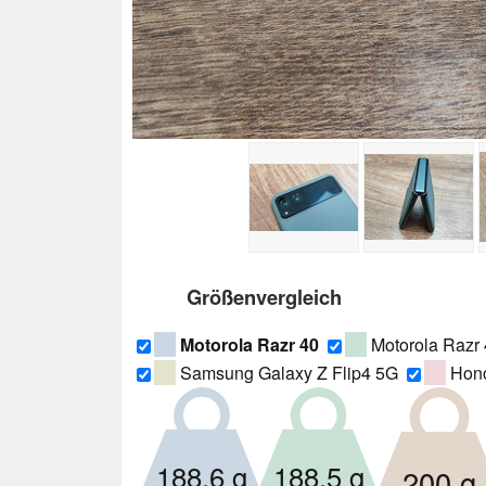
Größenvergleich
Motorola Razr 40
Motorola Razr 
Samsung Galaxy Z Flip4 5G
Hono
188.5 g
188.6 g
200 g