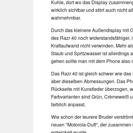
Kuhle, dort wo das Display zusammenge
wirklich sichtbar und stört auch nicht 
wahrnehmbar.
Durch das kleinere Außendisplay mit G
des Razr 40 noch widerstandsfähiger, i
Kraftaufwand nicht verwinden. Mehr als 
Staub und Spritzwasser ist allerdings
gehen sollte man mit dem Phone also n
Das Razr 40 ist gleich schwer wie das
aber dieselben Abmessungen. Das Phon
Rückseite mit Kunstleder überzogen, w
Farbvarianten sind Grün, Crèmeweiß un
farblich anpasst.
Wie schon der teurere Bruder verströ
neuen "Motorola-Duft", der zusammen m
entwickelt wurde.