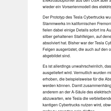
Elektroautopionier aus den USA aber a
wieder ein Vorserienmodell des elektri
Der Prototyp des Tesla Cybertrucks wur
Stammwerks im kalifornischen Fremont
fielen dabei einige Details sofort ins 
silber gehaltenen Stahlfelgen, auf dene
absolviert hat. Bisher war der Tesla C
Felgen ausgerüstet, die auch auf den o
abgebildet sind.
Es ist allerdings unwahrscheinlich, da
ausgeliefert wird. Vermutlich wurden 
erhoben, die beispielsweise für die 
werden können. Damit zusammenhängend
anderem an der A-Säule des elektrisch
abzuwarten, wie Tesla die verbleiben
kantigen Cybertrucks nutzen wird, ob