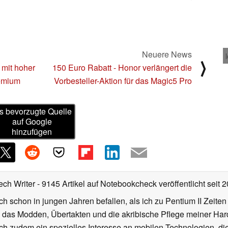
Neuere News
⟩
 mit hoher
150 Euro Rabatt - Honor verlängert die
remium
Vorbesteller-Aktion für das Magic5 Pro
s bevorzugte Quelle
auf Google
hinzufügen
ech Writer
- 9145 Artikel auf Notebookcheck veröffentlicht
seit 
ch schon in jungen Jahren befallen, als ich zu Pentium II Zeite
h das Modden, Übertakten und die akribische Pflege meiner Ha
ich zudem ein spezielles Interesse an mobilen Technologien, di