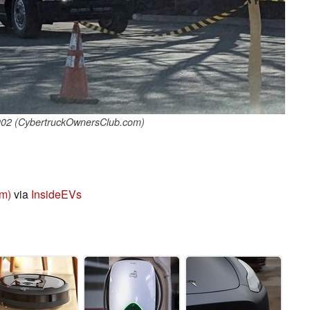
er902 (CybertruckOwnersClub.com)
om)
via
InsideEVs