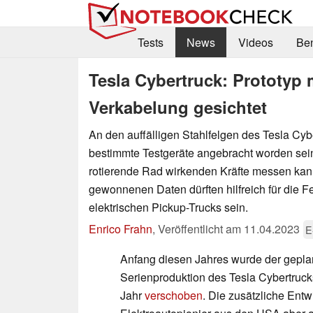
Tests
News
Videos
Be
Tesla Cybertruck: Prototyp 
Verkabelung gesichtet
An den auffälligen Stahlfelgen des Tesla Cyb
bestimmte Testgeräte angebracht worden sein
rotierende Rad wirkenden Kräfte messen kan
gewonnenen Daten dürften hilfreich für die 
elektrischen Pickup-Trucks sein.
Enrico Frahn
,
Veröffentlicht am
11.04.2023
E
Anfang diesen Jahres wurde der geplan
Serienproduktion des Tesla Cybertru
Jahr
verschoben
. Die zusätzliche Entw