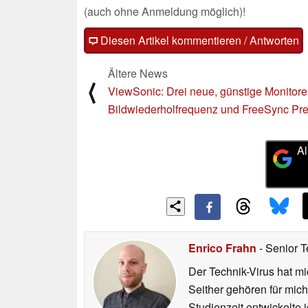
(auch ohne Anmeldung möglich)!
Diesen Artikel kommentieren / Antworten
Ältere News
⟨
ViewSonic: Drei neue, günstige Monitore
Bildwiederholfrequenz und FreeSync P
Al
Enrico Frahn
- Senior T
Der Technik-Virus hat mi
Seither gehören für mic
Studienzeit entwickelte 