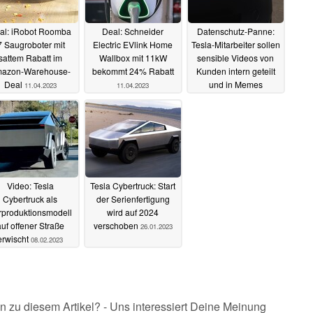
al: iRobot Roomba
Deal: Schneider
Datenschutz-Panne:
7 Saugroboter mit
Electric EVlink Home
Tesla-Mitarbeiter sollen
sattem Rabatt im
Wallbox mit 11kW
sensible Videos von
azon-Warehouse-
bekommt 24% Rabatt
Kunden intern geteilt
Deal
und in Memes
11.04.2023
11.04.2023
verwandelt haben
07.04.2023
Video: Tesla
Tesla Cybertruck: Start
Cybertruck als
der Serienfertigung
rproduktionsmodell
wird auf 2024
uf offener Straße
verschoben
26.01.2023
erwischt
08.02.2023
n zu diesem Artikel? - Uns interessiert Deine Meinung