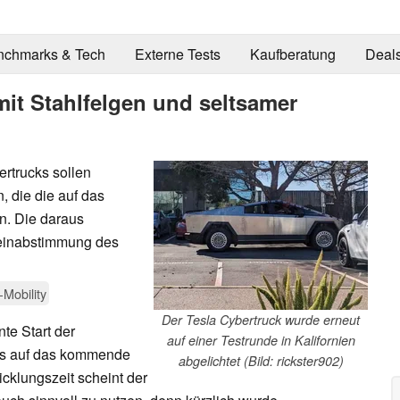
nchmarks & Tech
Externe Tests
Kaufberatung
Deal
mit Stahlfelgen und seltsamer
ertrucks sollen
, die die auf das
n. Die daraus
Feinabstimmung des
-Mobility
Der Tesla Cybertruck wurde erneut
te Start der
auf einer Testrunde in Kalifornien
cks auf das kommende
abgelichtet (Bild: rickster902)
icklungszeit scheint der