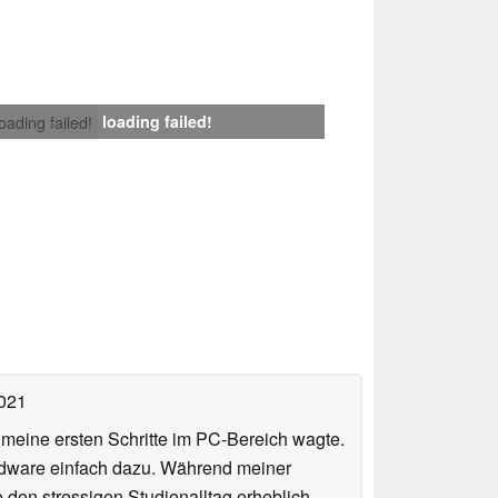
loading failed!
loading failed!
2021
n meine ersten Schritte im PC-Bereich wagte.
rdware einfach dazu. Während meiner
e den stressigen Studienalltag erheblich