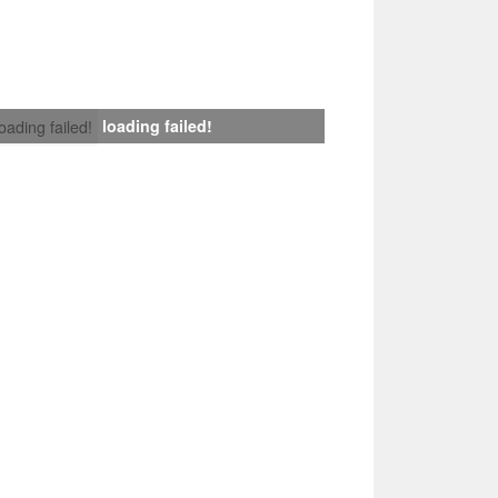
loading failed!
loading failed!