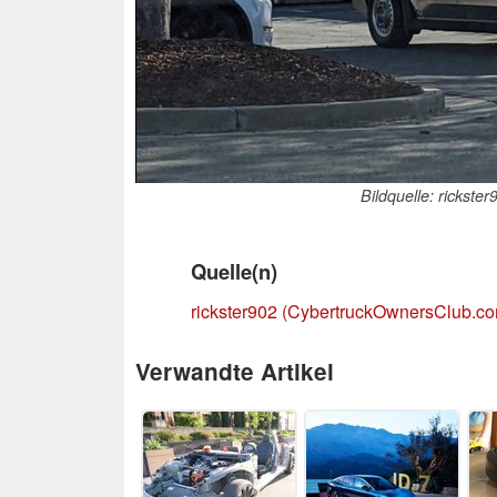
Bildquelle: rickst
Quelle(n)
rickster902 (CybertruckOwnersClub.c
Verwandte Artikel