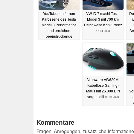
YouTuber entfernen
VW ID.7 macht Tesla
De
Karosserie des Tesla
Model 3 mit 700 km
i
Model 3 Performance
Reichweite Konkurrenz
und erreichen
Am
17.04.2023
beeindruckende
Beschleunigung
30.05.2023
Alienware AW620M:
Kabellose Gaming-
Maus mit 26.000 DPI
Vo
vorgestellt
a
02.03.2023
Kommentare
Fragen, Anregungen, zusätzliche Informatione