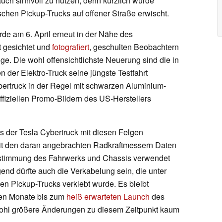
uch sinnvoll zu nutzen, denn kürzlich wurde
schen Pickup-Trucks auf offener Straße erwischt.
de am 6. April erneut in der Nähe des
 gesichtet und
fotografiert
, geschulten Beobachtern
Auge. Die wohl offensichtlichste Neuerung sind die in
n der Elektro-Truck seine jüngste Testfahrt
ybertruck in der Regel mit schwarzen Aluminium-
ffiziellen Promo-Bildern des US-Herstellers
ss der Tesla Cybertruck mit diesen Felgen
mit den daran angebrachten Radkraftmessern Daten
Abstimmung des Fahrwerks und Chassis verwendet
 dürfte auch die Verkabelung sein, die unter
en Pickup-Trucks verklebt wurde. Es bleibt
den Monate bis zum
heiß erwarteten Launch
des
wohl größere Änderungen zu diesem Zeitpunkt kaum