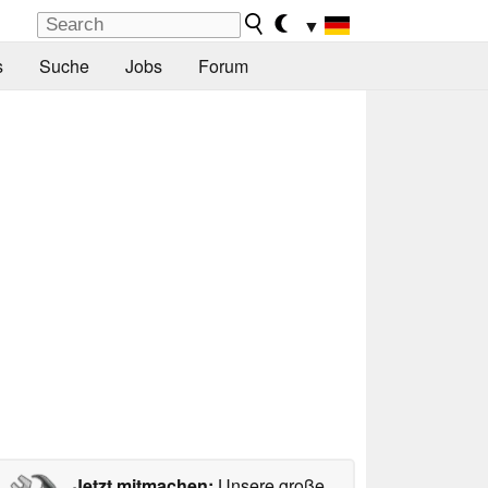
▼
s
Suche
Jobs
Forum
Jetzt mitmachen:
Unsere große