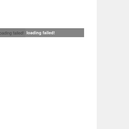
loading failed!
loading failed!