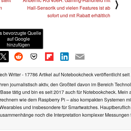
stellt
Anbernic RG 406H: Gaming-Handheld mit
⟩
n
Hall-Sensorik und vielen Features ist ab
sofort und mit Rabatt erhältlich
s bevorzugte Quelle
auf Google
hinzufügen
Tech Writer
- 17786 Artikel auf Notebookcheck veröffentlicht
seit
ahren journalistisch aktiv, den Großteil davon im Bereich Techn
se tätig und bin es seit 2017 auch für Notebookcheck. Mein ak
rechnern wie dem Raspberry Pi – also kompakten Systemen mit
n Wearables und insbesondere für Smartwatches. Hauptberuflich
Zusammenhänge noch die Interpretation komplexer Messungen f