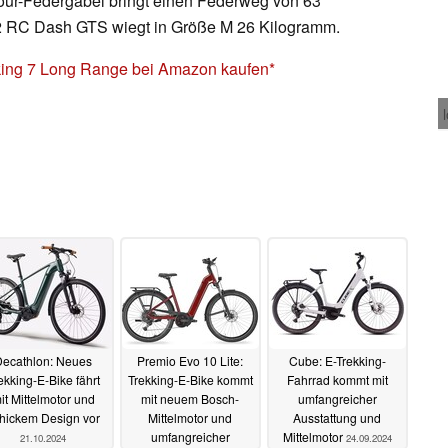
our-Federgabel bringt einen Federweg von 63
+ 2 RC Dash GTS wiegt in Größe M 26 Kilogramm.
ing 7 Long Range bei Amazon kaufen
Decathlon: Neues
Premio Evo 10 Lite:
Cube: E-Trekking-
ekking-E-Bike fährt
Trekking-E-Bike kommt
Fahrrad kommt mit
it Mittelmotor und
mit neuem Bosch-
umfangreicher
hickem Design vor
Mittelmotor und
Ausstattung und
umfangreicher
Mittelmotor
21.10.2024
24.09.2024