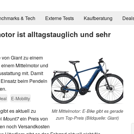
nchmarks & Tech
Externe Tests
Kaufberatung
Deal
otor ist alltagstauglich und sehr
ke von Giant zu einem
t einem Mittelmotor und
usstattung mit. Damit
n Einsatz beim Pendeln
en.
Deal
E-Mobility
gibt es aktuell zu
Mit Mittelmotor: E-Bike gibt es gerade
zum Top-Preis (Bildquelle: Giant)
ei
Mount7
ein Preis von
men noch Versandkosten