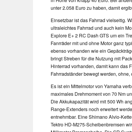
in Höhe von knapp 40 Euro. Bei anderen
unter 2.058 Euro zu haben, damit ergib
Einsetzbar ist das Fahrrad vielseitig. 
ultraleichtes Fahrrad und auch kein Mo
Explore E+ 2 RC Dash GTS um ein Trekk
Fanrräder mit und ohne Motor ganz ty
ebenso vorhanden wie ein Gepäckträge
bringt Streben für die Nutzung mit Pac
Hinterrad vorhanden, damit kann das 
Fahrradständer bewegt werden, ohne, 
Es ist ein Mittelmotor von Yamaha verb
maximales Drehmoment von 70 Nm und 
Die Akkukapazität wird mit 500 Wh ang
Range-Extenders noch erweitert werden
entnehmbar. Eine Shimano Alvio-Kette
Tektro HD-M275-Scheibenbremsen wirke