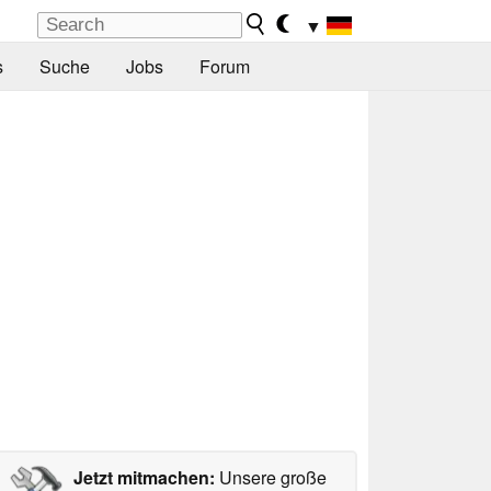
▼
s
Suche
Jobs
Forum
Jetzt mitmachen:
Unsere große