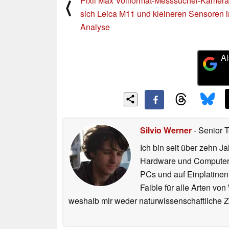
Pixii Max Vollformat-Messsucher-Kamera 
⟨
sich Leica M11 und kleineren Sensoren i
Analyse
Al
Silvio Werner
- Senior 
Ich bin seit über zehn J
Hardware und ComputerBa
PCs und auf Einplatinen
Faible für alle Arten vo
weshalb mir weder naturwissenschaftliche 