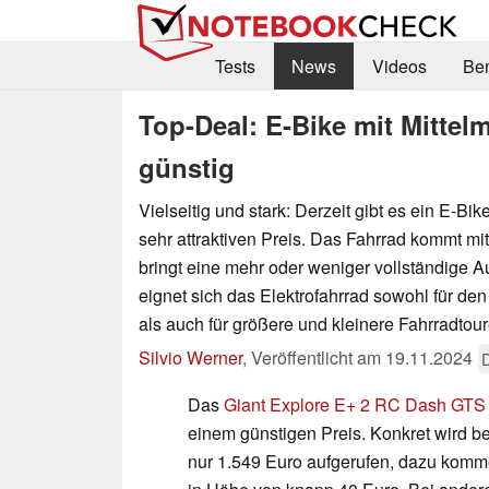
Tests
News
Videos
Be
Top-Deal: E-Bike mit Mittelm
günstig
Vielseitig und stark: Derzeit gibt es ein E-Bi
sehr attraktiven Preis. Das Fahrrad kommt mi
bringt eine mehr oder weniger vollständige A
eignet sich das Elektrofahrrad sowohl für de
als auch für größere und kleinere Fahrradtour
Silvio Werner
,
Veröffentlicht am
19.11.2024
Das
Giant Explore E+ 2 RC Dash GTS
einem günstigen Preis. Konkret wird b
nur 1.549 Euro aufgerufen, dazu kom