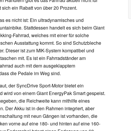
 Händlern gibt es das Fahrrad aktuell nicht für
t sich ein Rabatt von über 20 Prozent.
Was es nicht ist: Ein ultradynamisches und
untainbike. Stattdessen handelt es sich beim Giant
ing-Fahrrad, welches mit einer für solche
pischen Ausstattung kommt. So sind Schutzbleche
r. Dieser ist zum MIK-System kompatibel und
ktaschen mit. Es ist ein Fahrradständer am
Fahrrad auch mit dem ausgeklapptem
dass die Pedale im Weg sind.
aut, der SyncDrive Sport-Motor bietet ein
wird von einem Giant EnergyPak Smart gespeist.
egeben, die Reichweite kann mithilfe eines
. Der Akku ist in den Rahmen integriert, aber
nschaltung mit neun Gängen ist vorhanden, die
n vorne auf eine 180- und hinten auf eine 160-