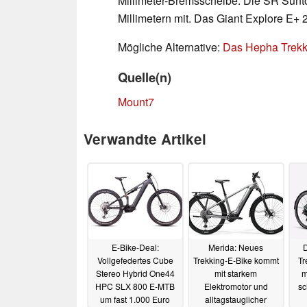
Millimeter-Bremsscheibe. Die SR Sunt
Millimetern mit. Das Giant Explore E
Mögliche Alternative:
Das Hepha Trekk
Quelle(n)
Mount7
Verwandte Artikel
E-Bike-Deal:
Merida: Neues
Vollgefedertes Cube
Trekking-E-Bike kommt
Tr
Stereo Hybrid One44
mit starkem
m
HPC SLX 800 E-MTB
Elektromotor und
sc
um fast 1.000 Euro
alltagstauglicher