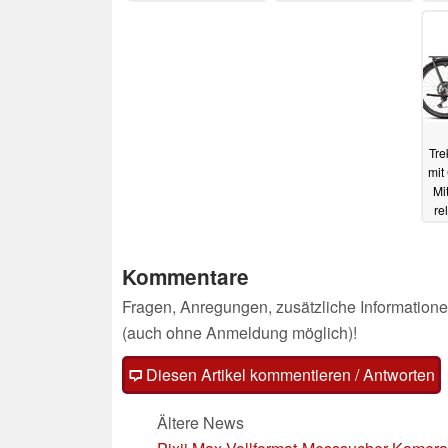
rabattiert
Ausstattung
19.11.2024
28.10.2024
Tre
mit
Mi
re
Kommentare
Fragen, Anregungen, zusätzliche Informatione
(auch ohne Anmeldung möglich)!
Diesen Artikel kommentieren / Antworten
Ältere News