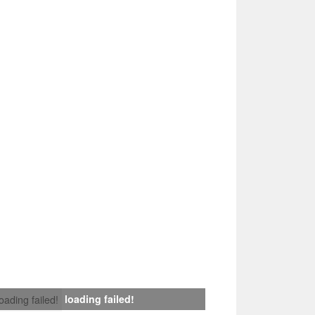
loading failed!
loading failed!