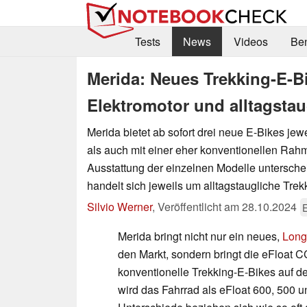
Tests
News
Videos
Be
Merida: Neues Trekking-E-B
Elektromotor und alltagstau
Merida bietet ab sofort drei neue E-Bikes jewe
als auch mit einer eher konventionellen Rah
Ausstattung der einzelnen Modelle unterschei
handelt sich jeweils um alltagstaugliche Trek
Silvio Werner
,
Veröffentlicht am
28.10.2024
E
Merida bringt nicht nur ein neues,
Longt
den Markt, sondern bringt die eFloat 
konventionelle Trekking-E-Bikes auf d
wird das Fahrrad als eFloat 600, 500 u