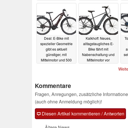
st
23.12.2024
st
Deal: E-Bike mit
Kalkhoff: Neues,
To
spezieller Geometrie
alltagstaugliches E-
gibt es aktuell
Bike fährt mit
a
günstiger, mit
Nabenschaltung und
se
Mittelmotor und 500
Mittelmotor vor
Wh
02.12.2024
01.12.2024
Weite
Kommentare
Fragen, Anregungen, zusätzliche Informatione
(auch ohne Anmeldung möglich)!
Diesen Artikel kommentieren / Antworten
Ältere News