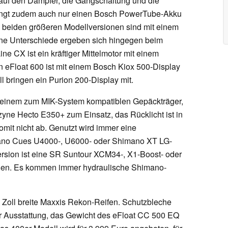
 auf den Dämpfer, die Gangschaltung und die
ringt zudem auch nur einen Bosch PowerTube-Akku
ie beiden größeren Modellversionen sind mit einem
ine Unterschiede ergeben sich hingegen beim
ne CX ist ein kräftiger Mittelmotor mit einem
 eFloat 600 ist mit einem Bosch Kiox 500-Display
l bringen ein Purion 200-Display mit.
 einem zum MIK-System kompatiblen Gepäckträger,
zyne Hecto E350+ zum Einsatz, das Rücklicht ist in
omit nicht ab. Genutzt wird immer eine
mano Cues U4000-, U6000- oder Shimano XT LG-
rsion ist eine SR Suntour XCM34-, X1-Boost- oder
den. Es kommen immer hydraulische Shimano-
 Zoll breite Maxxis Rekon-Reifen. Schutzbleche
r Ausstattung, das Gewicht des eFloat CC 500 EQ