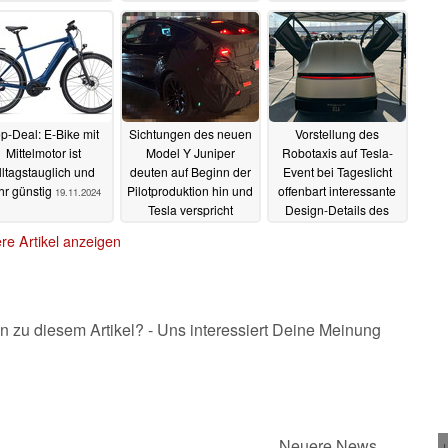
ufenloser Schaltung
erhältlich
15.12.2024
artet in den Verkauf
16.12.2024
p-Deal: E-Bike mit
Sichtungen des neuen
Vorstellung des
Mittelmotor ist
Model Y Juniper
Robotaxis auf Tesla-
lltagstauglich und
deuten auf Beginn der
Event bei Tageslicht
hr günstig
Pilotproduktion hin und
offenbart interessante
19.11.2024
Tesla verspricht
Design-Details des
günstigeren Preis
Elektroautos
28.10.2024
re Artikel anzeigen
28.10.2024
n zu diesem Artikel? - Uns interessiert Deine Meinung
Neuere News