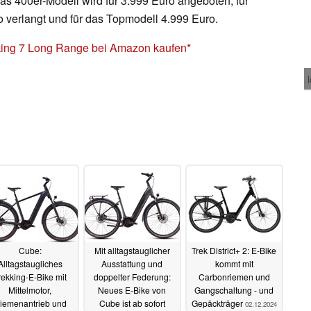
s 400er-Modell wird für 3.999 Euro angeboten, für
 verlangt und für das Topmodell 4.999 Euro.
ing 7 Long Range bei Amazon kaufen
Cube:
Mit alltagstauglicher
Trek District+ 2: E-Bike
Alltagstaugliches
Ausstattung und
kommt mit
rekking-E-Bike mit
doppelter Federung:
Carbonriemen und
Mittelmotor,
Neues E-Bike von
Gangschaltung - und
iemenantrieb und
Cube ist ab sofort
Gepäckträger
02.12.2024