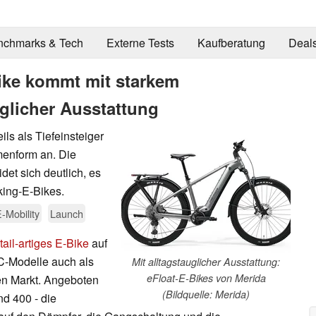
nchmarks & Tech
Externe Tests
Kaufberatung
Deal
ike kommt mit starkem
glicher Ausstattung
ils als Tiefeinsteiger
menform an. Die
det sich deutlich, es
king-E-Bikes.
-Mobility
Launch
ail-artiges E-Bike
auf
CC-Modelle auch als
Mit alltagstauglicher Ausstattung:
eFloat-E-Bikes von Merida
en Markt. Angeboten
(Bildquelle: Merida)
nd 400 - die