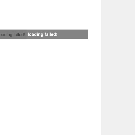
loading failed!
loading failed!