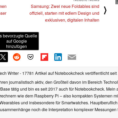
rmen
Samsung: Zwei neue Foldables sind
⟩
nser
offiziell, starten mit edlem Design und
exklusiven, digitalen Inhalten
s bevorzugte Quelle
auf Google
hinzufügen
Tech Writer
- 17781 Artikel auf Notebookcheck veröffentlicht
seit
ahren journalistisch aktiv, den Großteil davon im Bereich Techn
se tätig und bin es seit 2017 auch für Notebookcheck. Mein ak
rechnern wie dem Raspberry Pi – also kompakten Systemen mit
n Wearables und insbesondere für Smartwatches. Hauptberuflich
Zusammenhänge noch die Interpretation komplexer Messungen f