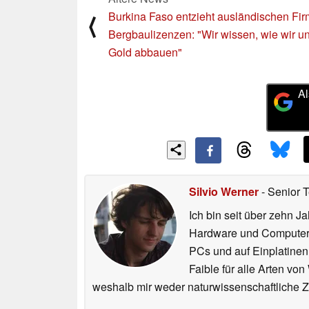
Burkina Faso entzieht ausländischen Fi
⟨
Bergbaulizenzen: "Wir wissen, wie wir u
Gold abbauen"
Al
Silvio Werner
- Senior 
Ich bin seit über zehn J
Hardware und ComputerBa
PCs und auf Einplatinen
Faible für alle Arten vo
weshalb mir weder naturwissenschaftliche 