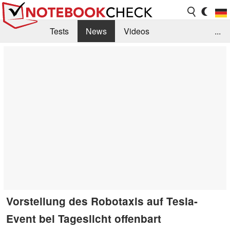
Tests
News
Videos
...
Benchmarks & Tech
Externe Tests
Kaufberatung
Deals
Suche
Jobs
Forum
Vorstellung des Robotaxis auf Tesla-
Event bei Tageslicht offenbart