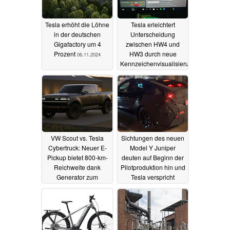
Tesla erhöht die Löhne
Tesla erleichtert
in der deutschen
Unterscheidung
Gigafactory um 4
zwischen HW4 und
Prozent
HW3 durch neue
06.11.2024
Kennzeichenvisualisierung
05.11.2024
VW Scout vs. Tesla
Sichtungen des neuen
Cybertruck: Neuer E-
Model Y Juniper
Pickup bietet 800-km-
deuten auf Beginn der
Reichweite dank
Pilotproduktion hin und
Generator zum
Tesla verspricht
günstigem Preis
günstigeren Preis
28.10.2024
28.10.2024