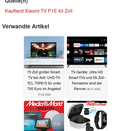
Quelle(n)
Kaufland Xiaomi TV P1E 43 Zoll
Verwandte Artikel
70 Zoll großer Smart-
TV-Geräte: Ultra HD
TV bei Aldi: UHD-TV
Smart-TVs und 55-Zoll-
TCL 70P615 für unter
Fernseher sind der
700 Euro im Angebot
Renner
26.01.2022
10.02.2022