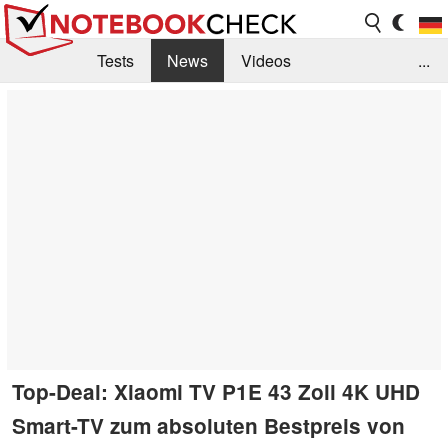
Tests
News
Videos
...
Benchmarks & Tech
Externe Tests
Kaufberatung
Deals
Suche
Jobs
Forum
Top-Deal: Xiaomi TV P1E 43 Zoll 4K UHD
Smart-TV zum absoluten Bestpreis von