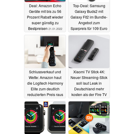
Deal: Amazon Echo
Top-Deal: Samsung
Geräte mit bis zu 56
Galaxy Buds2 mit
Prozent Rabatt wieder
Galaxy Fit2 im Bundle-
super günstig zu
Angebot zum
Bestpreisen
Sparpreis für 109 Euro
21.01.2022
21.01.2022
Schlussverkauf und
Xiaomi TV Stick 4K:
Wette: Amazon haut
Neuer Streaming-Stick
die Logitech Harmony
soll laut Leak in
Elite zum deutlich
Deutschland mehr
reduzierten Preis raus
kosten als der Fire TV
Stick 4K Max
20.01.2022
19.01.2022