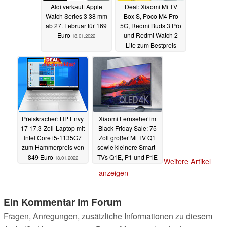
Aldi verkauft Apple
Deal: Xiaomi Mi TV
Watch Series 3 38 mm
Box S, Poco M4 Pro
ab 27. Februar für 169
5G, Redmi Buds 3 Pro
Euro
und Redmi Watch 2
18.01.2022
Lite zum Bestpreis
18.01.2022
Preiskracher: HP Envy
Xiaomi Fernseher im
17 17,3-Zoll-Laptop mit
Black Friday Sale: 75
Intel Core i5-1135G7
Zoll großer Mi TV Q1
zum Hammerpreis von
sowie kleinere Smart-
849 Euro
TVs Q1E, P1 und P1E
18.01.2022
Weitere Artikel
mit Rabatt
26.11.2021
anzeigen
Ein Kommentar im Forum
Fragen, Anregungen, zusätzliche Informationen zu diesem