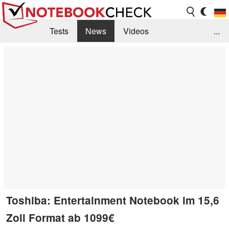
Tests
News
Videos
...
Benchmarks & Tech
Externe Tests
Kaufberatung
Deals
Suche
Jobs
Forum
Toshiba: Entertainment Notebook im 15,6
Zoll Format ab 1099€