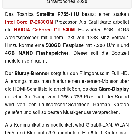
Smartphones 2026
Das Toshiba
Satellite P755-11U
besitzt einen starken
Intel Core i7-2630QM
Prozessor. Als Grafikkarte arbeitet
die
NVIDIA GeForce GT 540M
. Es wurden 8GB DDR3
Arbeitsspeicher mit einem Takt von 1333 Mhz verbaut.
Hinzu kommt eine
500GB
Festplatte mit 7.200 U/min und
4GB NAND Flashspeicher
. Dieser soll die Bootzeit
merklich verringern.
Der
Bluray-Brenner
sorgt für den Filmgenuss in Full-HD.
Allerdings muss man hierfür einen externen-Monitor über
die HDMI-Schnittstelle anschließen, da das
Glare-Display
nur eine Auflösung von 1.366 x 768 Pixel hat. Der Sound
wird von der Lautsprecher-Schmiede Harman Kardon
geliefert und soll so besten Musikgenuss versprechen.
Als Kommunikationsmöglichkeit wird Gigabit-LAN, WLAN
b/g/n und Bluetooth 3.0 angeboten. Ein 8-in-1 Kartenleser