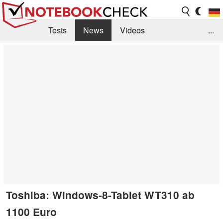
Tests
News
Videos
...
Benchmarks & Tech
Externe Tests
Kaufberatung
Deals
Suche
Jobs
Forum
Toshiba: Windows-8-Tablet WT310 ab
1100 Euro