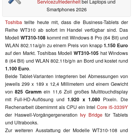
Servicezufriedenheit
bei Laptops und
Smartphones 2026
Toshiba
teilte heute mit, dass die Business-Tablets der
Reihe WT310 ab sofort im Handel verfügbar sind. Das
Modell
WT310-108
kommt mit Windows 8 Pro (64 Bit) und
WLAN 802.11a/g/n zu einem Preis von knapp
1.150 Euro
auf den Markt. Toshibas Modell
WT310-105
hat Windows
8 (64 Bit) und WLAN 802.11b/g/n an Bord und kostet rund
1.100 Euro
.
Beide Tablet-Varianten integrieren bei Abmessungen von
jeweils 299 x 189 x 12,4 Millimetern und einem Gewicht
von
825 Gramm
ein 11,6 Zoll großes Multitouchdisplay
mit Full-HD-Auflösung und
1.920 x 1.080
Pixeln. Die
Rechenarbeit übernimmt als CPU ein Intel
Core i5-3339Y
der Haswell-Vorgängergeneration
Ivy Bridge
für Tablets
und Ultrabooks.
Zur weiteren Ausstattung der Modelle WT310-108 und