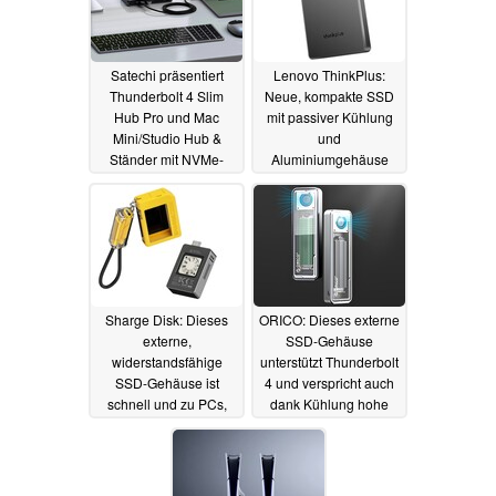
Satechi präsentiert
Lenovo ThinkPlus:
Thunderbolt 4 Slim
Neue, kompakte SSD
Hub Pro und Mac
mit passiver Kühlung
Mini/Studio Hub &
und
Ständer mit NVMe-
Aluminiumgehäuse
SSD-Gehäuse
vorgestellt
13.12.2023
11.01.2024
Sharge Disk: Dieses
ORICO: Dieses externe
externe,
SSD-Gehäuse
widerstandsfähige
unterstützt Thunderbolt
SSD-Gehäuse ist
4 und verspricht auch
schnell und zu PCs,
dank Kühlung hohe
Laptops und auch
Leistung
22.10.2023
iPhones kompatibel
18.11.2023