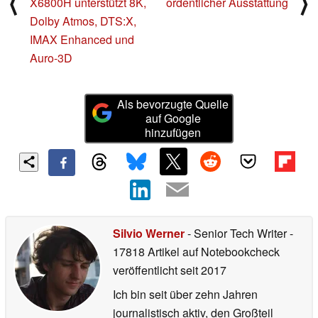
⟨
⟩
X6800H unterstützt 8K,
ordentlicher Ausstattung
Dolby Atmos, DTS:X,
IMAX Enhanced und
Auro-3D
Als bevorzugte Quelle
auf Google
hinzufügen
Silvio Werner
- Senior Tech Writer
-
17818 Artikel auf Notebookcheck
veröffentlicht
seit 2017
Ich bin seit über zehn Jahren
journalistisch aktiv, den Großteil