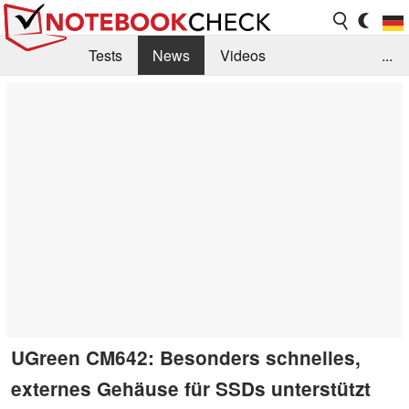
Tests
News
Videos
...
Benchmarks & Tech
Externe Tests
Kaufberatung
Deals
Suche
Jobs
Forum
UGreen CM642: Besonders schnelles,
externes Gehäuse für SSDs unterstützt