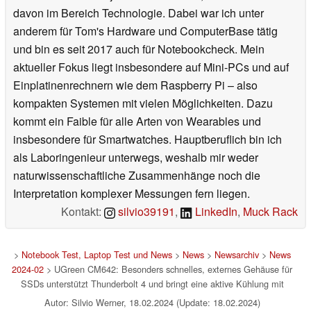
davon im Bereich Technologie. Dabei war ich unter
anderem für Tom's Hardware und ComputerBase tätig
und bin es seit 2017 auch für Notebookcheck. Mein
aktueller Fokus liegt insbesondere auf Mini-PCs und auf
Einplatinenrechnern wie dem Raspberry Pi – also
kompakten Systemen mit vielen Möglichkeiten. Dazu
kommt ein Faible für alle Arten von Wearables und
insbesondere für Smartwatches. Hauptberuflich bin ich
als Laboringenieur unterwegs, weshalb mir weder
naturwissenschaftliche Zusammenhänge noch die
Interpretation komplexer Messungen fern liegen.
Kontakt:
silvio39191
,
LinkedIn
,
Muck Rack
>
Notebook Test, Laptop Test und News
>
News
>
Newsarchiv
>
News
2024-02
> UGreen CM642: Besonders schnelles, externes Gehäuse für
SSDs unterstützt Thunderbolt 4 und bringt eine aktive Kühlung mit
Autor: Silvio Werner, 18.02.2024 (Update: 18.02.2024)