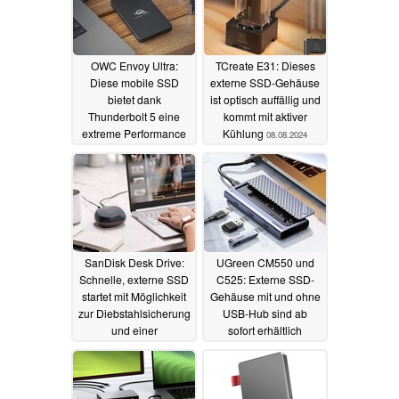
OWC Envoy Ultra:
TCreate E31: Dieses
Diese mobile SSD
externe SSD-Gehäuse
bietet dank
ist optisch auffällig und
Thunderbolt 5 eine
kommt mit aktiver
extreme Performance
Kühlung
08.08.2024
13.09.2024
SanDisk Desk Drive:
UGreen CM550 und
Schnelle, externe SSD
C525: Externe SSD-
startet mit Möglichkeit
Gehäuse mit und ohne
zur Diebstahlsicherung
USB-Hub sind ab
und einer
sofort erhältlich
Einschränkung
18.02.2024
07.05.2024