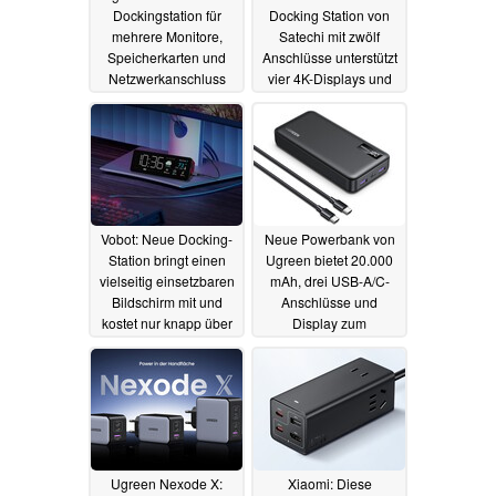
Dockingstation für
Docking Station von
mehrere Monitore,
Satechi mit zwölf
Speicherkarten und
Anschlüsse unterstützt
Netzwerkanschluss
vier 4K-Displays und
startet auf Amazon mit
96 W PD
29.05.2024
Rabatt
15.10.2024
Vobot: Neue Docking-
Neue Powerbank von
Station bringt einen
Ugreen bietet 20.000
vielseitig einsetzbaren
mAh, drei USB-A/C-
Bildschirm mit und
Anschlüsse und
kostet nur knapp über
Display zum
50 Euro
überschaubaren Preis
07.05.2024
12.04.2024
Ugreen Nexode X:
Xiaomi: Diese