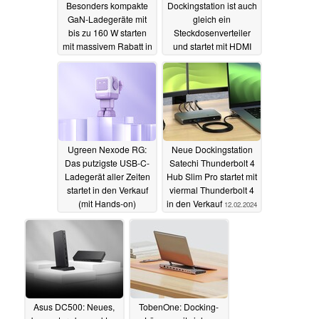
Besonders kompakte
Dockingstation ist auch
GaN-Ladegeräte mit
gleich ein
bis zu 160 W starten
Steckdosenverteiler
mit massivem Rabatt in
und startet mit HDMI
den Verkauf
03.04.2024
01.04.2024
Ugreen Nexode RG:
Neue Dockingstation
Das putzigste USB-C-
Satechi Thunderbolt 4
Ladegerät aller Zeiten
Hub Slim Pro startet mit
startet in den Verkauf
viermal Thunderbolt 4
(mit Hands-on)
in den Verkauf
12.02.2024
20.03.2024
Asus DC500: Neues,
TobenOne: Docking-