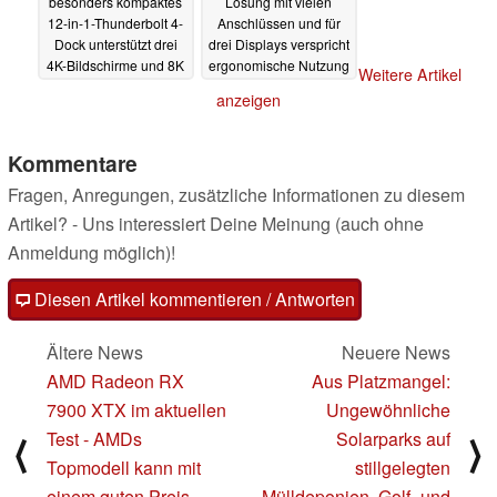
besonders kompaktes
Lösung mit vielen
12-in-1-Thunderbolt 4-
Anschlüssen und für
Dock unterstützt drei
drei Displays verspricht
4K-Bildschirme und 8K
ergonomische Nutzung
Weitere Artikel
von Laptops
14.01.2024
14.01.2024
anzeigen
Kommentare
Fragen, Anregungen, zusätzliche Informationen zu diesem
Artikel? - Uns interessiert Deine Meinung (auch ohne
Anmeldung möglich)!
Diesen Artikel kommentieren / Antworten
Ältere News
Neuere News
AMD Radeon RX
Aus Platzmangel:
7900 XTX im aktuellen
Ungewöhnliche
Test - AMDs
Solarparks auf
⟨
⟩
Topmodell kann mit
stillgelegten
einem guten Preis-
Mülldeponien, Golf- und