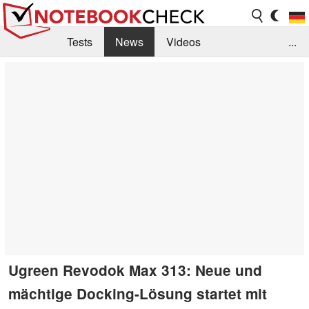
Tests
News
Videos
...
Benchmarks & Tech
Externe Tests
Kaufberatung
Deals
Suche
Jobs
Forum
Ugreen Revodok Max 313: Neue und
mächtige Docking-Lösung startet mit