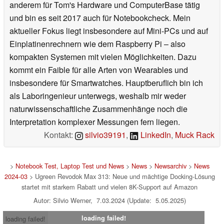
anderem für Tom's Hardware und ComputerBase tätig
und bin es seit 2017 auch für Notebookcheck. Mein
aktueller Fokus liegt insbesondere auf Mini-PCs und auf
Einplatinenrechnern wie dem Raspberry Pi – also
kompakten Systemen mit vielen Möglichkeiten. Dazu
kommt ein Faible für alle Arten von Wearables und
insbesondere für Smartwatches. Hauptberuflich bin ich
als Laboringenieur unterwegs, weshalb mir weder
naturwissenschaftliche Zusammenhänge noch die
Interpretation komplexer Messungen fern liegen.
Kontakt:
silvio39191
,
LinkedIn
,
Muck Rack
>
Notebook Test, Laptop Test und News
>
News
>
Newsarchiv
>
News
2024-03
> Ugreen Revodok Max 313: Neue und mächtige Docking-Lösung
startet mit starkem Rabatt und vielen 8K-Support auf Amazon
Autor: Silvio Werner, 7.03.2024 (Update: 5.05.2025)
loading failed!
loading failed!