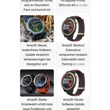
programmierbar, richtet
mit digitaler Krone,
sich an Raumfahrt-
EKG und 4G
20.12.2024
Fans und kommt mit
GPS
22.12.2024
Amazfit: Neues,
Amazfit: Workout
kostenfreies Software-
Extensions
Update verspricht
versprechen bessere
Verbesserungen bei
Datenseiten beim
Navigation und
Training
06.12.2024
Zeitanzeige
12.12.2024
Amazfit: Starke
Amazfit: Neues
Smartwatch erhält viele
Software-Update
neue Funktionen und
verspricht