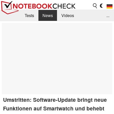
Tests
News
Videos
...
Benchmarks & Tech
Externe Tests
Kaufberatung
Deals
Suche
Jobs
Forum
Umstritten: Software-Update bringt neue
Funktionen auf Smartwatch und behebt