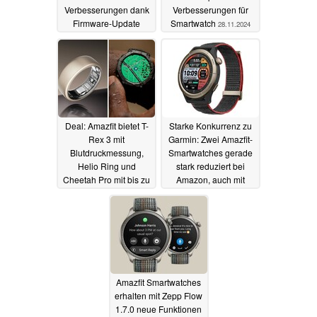
Verbesserungen dank
Verbesserungen für
Firmware-Update
Smartwatch
28.11.2024
30.11.2024
Deal: Amazfit bietet T-
Starke Konkurrenz zu
Rex 3 mit
Garmin: Zwei Amazfit-
Blutdruckmessung,
Smartwatches gerade
Helio Ring und
stark reduziert bei
Cheetah Pro mit bis zu
Amazon, auch mit
50% Rabatt an
Karten und
Musikspeicher
19.11.2024
18.11.2024
Amazfit Smartwatches
erhalten mit Zepp Flow
1.7.0 neue Funktionen