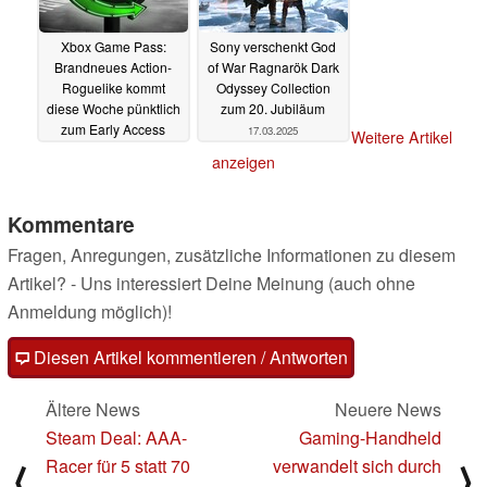
Xbox Game Pass:
Sony verschenkt God
Brandneues Action-
of War Ragnarök Dark
Roguelike kommt
Odyssey Collection
diese Woche pünktlich
zum 20. Jubiläum
zum Early Access
17.03.2025
Weitere Artikel
17.03.2025
anzeigen
Kommentare
Fragen, Anregungen, zusätzliche Informationen zu diesem
Artikel? - Uns interessiert Deine Meinung (auch ohne
Anmeldung möglich)!
Diesen Artikel kommentieren / Antworten
Ältere News
Neuere News
Steam Deal: AAA-
Gaming-Handheld
Racer für 5 statt 70
verwandelt sich durch
⟨
⟩