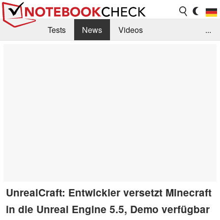
Tests
News
Videos
...
Benchmarks & Tech
Externe Tests
Kaufberatung
Deals
Suche
Jobs
Forum
UnrealCraft: Entwickler versetzt Minecraft
in die Unreal Engine 5.5, Demo verfügbar