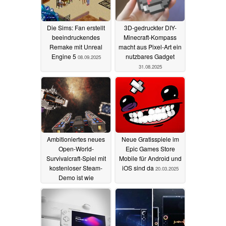
Die Sims: Fan erstellt
3D-gedruckter DIY-
beeindruckendes
Minecraft-Kompass
Remake mit Unreal
macht aus Pixel-Art ein
Engine 5
nutzbares Gadget
08.09.2025
31.08.2025
Ambitioniertes neues
Neue Gratisspiele im
Open-World-
Epic Games Store
Survivalcraft-Spiel mit
Mobile für Android und
kostenloser Steam-
iOS sind da
20.03.2025
Demo ist wie
Weltraum-Minecraft mit
intergalaktischen
Piraten
04.06.2025