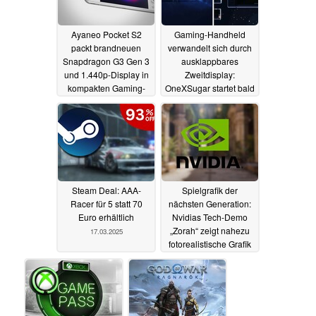
Ayaneo Pocket S2
Gaming-Handheld
packt brandneuen
verwandelt sich durch
Snapdragon G3 Gen 3
ausklappbares
und 1.440p-Display in
Zweitdisplay:
kompakten Gaming-
OneXSugar startet bald
Handheld
mit 30% Rabatt
17.03.2025
17.03.2025
Steam Deal: AAA-
Spielgrafik der
Racer für 5 statt 70
nächsten Generation:
Euro erhältlich
Nvidias Tech-Demo
„Zorah“ zeigt nahezu
17.03.2025
fotorealistische Grafik
17.03.2025