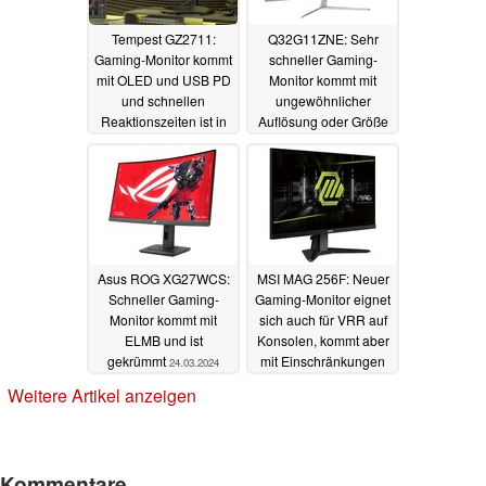
Tempest GZ2711:
Q32G11ZNE: Sehr
Gaming-Monitor kommt
schneller Gaming-
mit OLED und USB PD
Monitor kommt mit
und schnellen
ungewöhnlicher
Reaktionszeiten ist in
Auflösung oder Größe
Deutschland erhältlich
und ist sehr flach
31.03.2024
25.03.2024
Asus ROG XG27WCS:
MSI MAG 256F: Neuer
Schneller Gaming-
Gaming-Monitor eignet
Monitor kommt mit
sich auch für VRR auf
ELMB und ist
Konsolen, kommt aber
gekrümmt
mit Einschränkungen
24.03.2024
21.03.2024
Weitere Artikel anzeigen
Kommentare