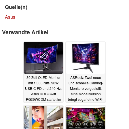
Quelle(n)
Asus
Verwandte Artikel
39 Zoll OLED-Monitor
ASRock: Zwei neue
mit 1.300 Nits, 90W
und schnelle Gaming-
USB-C PD und 240 Hz:
Monitore vorgestellt,
Asus ROG Swift
eine Modellversion
PG39WCDM startet im
bringt sogar eine WiFi-
Sommer
Antenne mit
18.04.2024
17.04.2024