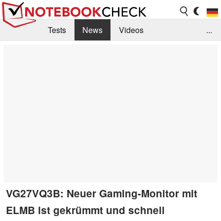
Tests
News
Videos
...
Benchmarks & Tech
Externe Tests
Kaufberatung
Deals
Suche
Jobs
Forum
VG27VQ3B: Neuer Gaming-Monitor mit
ELMB ist gekrümmt und schnell