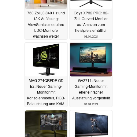
760 Zoll, 3.840 Hz und
Odys XP32 PRO: 32-
13K-Auflösung:
Zoll-Curved-Monitor
ViewSonics modulare
auf Amazon zum
LDC-Monitore
Tiefstpreis erhältlich
wachsen weiter
08.04.2024
10.04.2024
MAG 274QRFDE QD
GA2711: Neuer
E2: Neuer Gaming-
Gaming-Monitor mit
Monitor mit
eher einfacher
Konsolenmodus, RGB-
Ausstattung vorgestellt
Beleuchtung und KVM-
01.04.2024
Switch ist ab sofort
erhältlich
04.04.2024