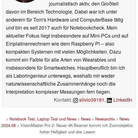
journalistisch aktiv, den Großteil
davon im Bereich Technologie. Dabei war ich unter
anderem für Tom's Hardware und ComputerBase tätig
und bin es seit 2017 auch für Notebookcheck. Mein
aktueller Fokus liegt insbesondere auf Mini-PCs und auf
Einplatinenrechnern wie dem Raspberry Pi – also
kompakten Systemen mit vielen Möglichkeiten. Dazu
kommt ein Faible für alle Arten von Wearables und
insbesondere für Smartwatches. Hauptberuflich bin ich
als Laboringenieur unterwegs, weshalb mir weder
naturwissenschaftliche Zusammenhänge noch die
Interpretation komplexer Messungen fern liegen.
Kontakt:
silvio39191
,
LinkedIn
>
Notebook Test, Laptop Test und News
>
News
>
Newsarchiv
>
News
2024-08
> VisionMaster Pro 2: Neuer 4K-Beamer kommt mit Zoomobjektiv,
hoher Helligkeit und drei Lasern