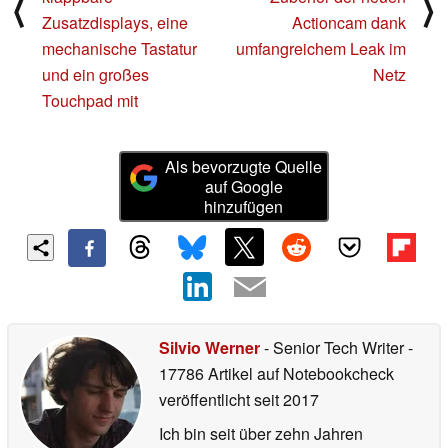
⟨
⟩
Zusatzdisplays, eine
Actioncam dank
mechanische Tastatur
umfangreichem Leak im
und ein großes
Netz
Touchpad mit
Als bevorzugte Quelle
auf Google
hinzufügen
Silvio Werner
- Senior Tech Writer
-
17786 Artikel auf Notebookcheck
veröffentlicht
seit 2017
Ich bin seit über zehn Jahren