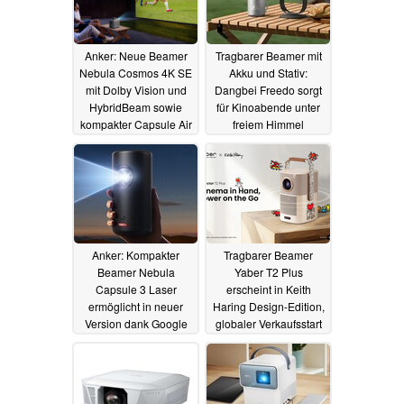
Anker: Neue Beamer
Tragbarer Beamer mit
Nebula Cosmos 4K SE
Akku und Stativ:
mit Dolby Vision und
Dangbei Freedo sorgt
HybridBeam sowie
für Kinoabende unter
kompakter Capsule Air
freiem Himmel
gestartet
29.08.2024
29.08.2024
Anker: Kompakter
Tragbarer Beamer
Beamer Nebula
Yaber T2 Plus
Capsule 3 Laser
erscheint in Keith
ermöglicht in neuer
Haring Design-Edition,
Version dank Google
globaler Verkaufsstart
TV einfache Netflix-
des T2 in Kürze
Nutzung
21.08.2024
21.08.2024