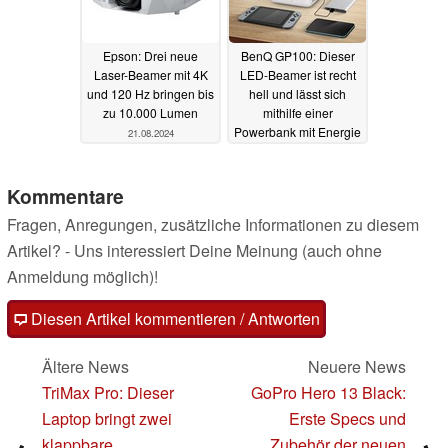
Epson: Drei neue
BenQ GP100: Dieser
Laser-Beamer mit 4K
LED-Beamer ist recht
und 120 Hz bringen bis
hell und lässt sich
zu 10.000 Lumen
mithilfe einer
Powerbank mit Energie
21.08.2024
versorgen - und ist
smart
18.08.2024
Kommentare
Fragen, Anregungen, zusätzliche Informationen zu diesem
Artikel? - Uns interessiert Deine Meinung (auch ohne
Anmeldung möglich)!
Diesen Artikel kommentieren / Antworten
Ältere News
Neuere News
TriMax Pro: Dieser
GoPro Hero 13 Black:
Laptop bringt zwei
Erste Specs und
klappbare
Zubehör der neuen