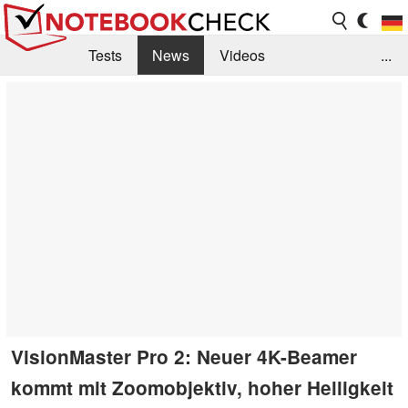
Tests
News
Videos
...
Benchmarks & Tech
Externe Tests
Kaufberatung
Deals
Suche
Jobs
Forum
VisionMaster Pro 2: Neuer 4K-Beamer
kommt mit Zoomobjektiv, hoher Helligkeit