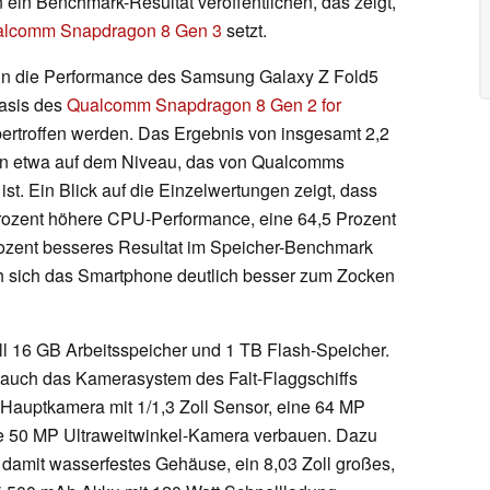
ein Benchmark-Resultat veröffentlichen, das zeigt,
lcomm Snapdragon 8 Gen 3
setzt.
nn die Performance des Samsung Galaxy Z Fold5
Basis des
Qualcomm Snapdragon 8 Gen 2 for
ertroffen werden. Das Ergebnis von insgesamt 2,2
t in etwa auf dem Niveau, das von Qualcomms
st. Ein Blick auf die Einzelwertungen zeigt, dass
Prozent höhere CPU-Performance, eine 64,5 Prozent
rozent besseres Resultat im Speicher-Benchmark
ch sich das Smartphone deutlich besser zum Zocken
l 16 GB Arbeitsspeicher und 1 TB Flash-Speicher.
 auch das Kamerasystem des Falt-Flaggschiffs
 Hauptkamera mit 1/1,3 Zoll Sensor, eine 64 MP
e 50 MP Ultraweitwinkel-Kamera verbauen. Dazu
d damit wasserfestes Gehäuse, ein 8,03 Zoll großes,