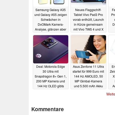
Samsung Galaxy A35
Neues Flaggschiff-
Fa
und Galaxy A55 zeigen
Tablet Vivo Pad3 Pro
Pr
Schwächen in
vorab enthüllt, Launch
DxOMark Kamera-
in Kürze gemeinsam
D
Analyse, glänzen aber
mit Vivo TWS 4 und X
im Display-Test
Fold3 Serie
18.03.2024
18.03.2024
Deal: Motorola Edge
Asus Zenfone 11 Ultra
Er
30 Ultra mit
startet für 999 Euro mit
Zei
Snapdragon 8+ Gen 1,
144 Hz AMOLED, 50
X
200 MP Kamera und
MP Gimbal-Kamera
144 Hz OLED gibts
und 5.500 mAh Akku
A
jetzt für nur 429 Euro
14.03.2024
Weite
15.03.2024
Kommentare