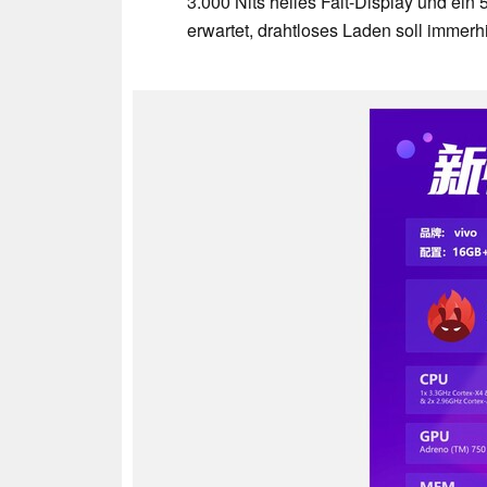
3.000 Nits helles Falt-Display und ei
erwartet, drahtloses Laden soll immerhi