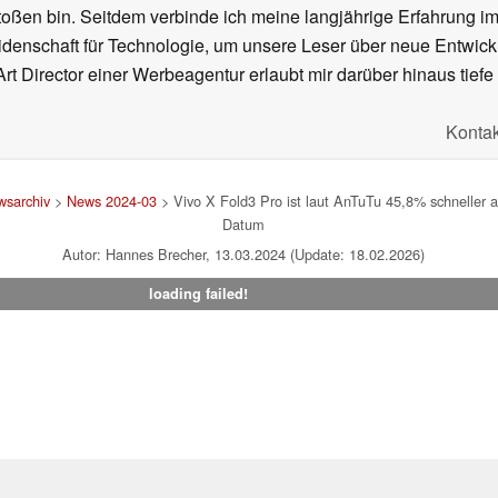
oßen bin. Seitdem verbinde ich meine langjährige Erfahrung 
denschaft für Technologie, um unsere Leser über neue Entwick
rt Director einer Werbeagentur erlaubt mir darüber hinaus tiefe 
Kontak
sarchiv
>
News 2024-03
> Vivo X Fold3 Pro ist laut AnTuTu 45,8% schneller 
Datum
Autor: Hannes Brecher, 13.03.2024 (Update: 18.02.2026)
loading failed!
um
|
Team
|
Datenschutz
|
Kontakt
|
Cookie Einstellungen
| 01.08