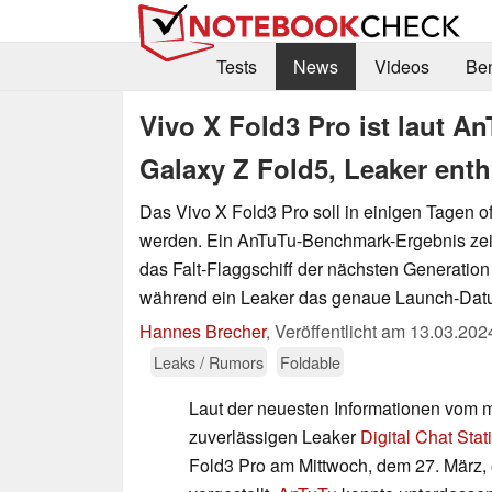
Tests
News
Videos
Be
Vivo X Fold3 Pro ist laut A
Galaxy Z Fold5, Leaker ent
Das Vivo X Fold3 Pro soll in einigen Tagen offi
werden. Ein AnTuTu-Benchmark-Ergebnis zeig
das Falt-Flaggschiff der nächsten Generation t
während ein Leaker das genaue Launch-Datu
Hannes Brecher
,
Veröffentlicht am
13.03.202
Leaks / Rumors
Foldable
Laut der neuesten Informationen vom 
zuverlässigen Leaker
Digital Chat Stat
Fold3 Pro am Mittwoch, dem 27. März, of