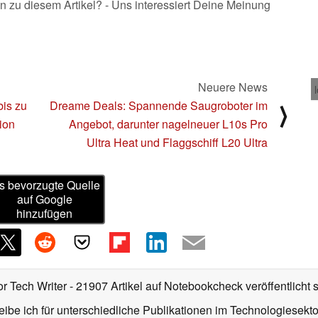
n zu diesem Artikel? - Uns interessiert Deine Meinung
Neuere News
bis zu
Dreame Deals: Spannende Saugroboter im
⟩
ion
Angebot, darunter nagelneuer L10s Pro
Ultra Heat und Flaggschiff L20 Ultra
s bevorzugte Quelle
auf Google
hinzufügen
or Tech Writer
- 21907 Artikel auf Notebookcheck veröffentlicht
s
ibe ich für unterschiedliche Publikationen im Technologiesekt