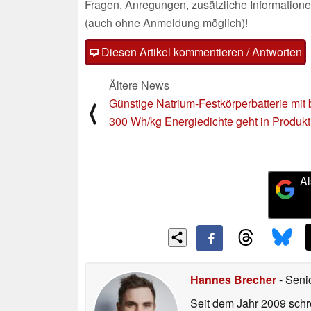
Fragen, Anregungen, zusätzliche Informatione
(auch ohne Anmeldung möglich)!
Diesen Artikel kommentieren / Antworten
Ältere News
Günstige Natrium-Festkörperbatterie mit 
⟨
300 Wh/kg Energiedichte geht in Produkt
Al
Hannes Brecher
- Seni
Seit dem Jahr 2009 schre