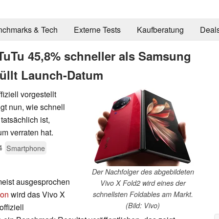
nchmarks & Tech
Externe Tests
Kaufberatung
Deal
nTuTu 45,8% schneller als Samsung
hüllt Launch-Datum
ziell vorgestellt
t nun, wie schnell
atsächlich ist,
m verraten hat.
4
Smartphone
Der Nachfolger des abgebildeten
meist ausgesprochen
Vivo X Fold2 wird eines der
ion
wird das Vivo X
schnellsten Foldables am Markt.
(Bild: Vivo)
fiziell