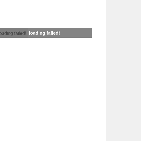
loading failed!
loading failed!