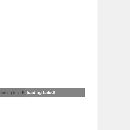
loading failed!
loading failed!