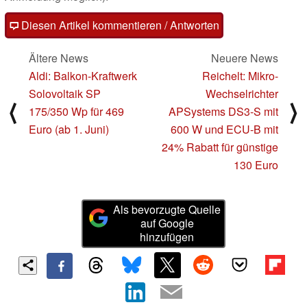
Diesen Artikel kommentieren / Antworten
Ältere News
Neuere News
Aldi: Balkon-Kraftwerk
Reichelt: Mikro-
Solovoltaik SP
Wechselrichter
⟨
⟩
175/350 Wp für 469
APSystems DS3-S mit
Euro (ab 1. Juni)
600 W und ECU-B mit
24% Rabatt für günstige
130 Euro
Als bevorzugte Quelle
auf Google
hinzufügen