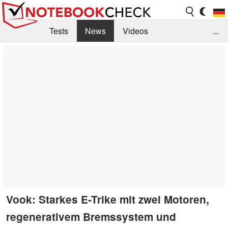
Tests
News
Videos
...
Benchmarks & Tech
Externe Tests
Kaufberatung
Deals
Suche
Jobs
Forum
Vook: Starkes E-Trike mit zwei Motoren,
regenerativem Bremssystem und