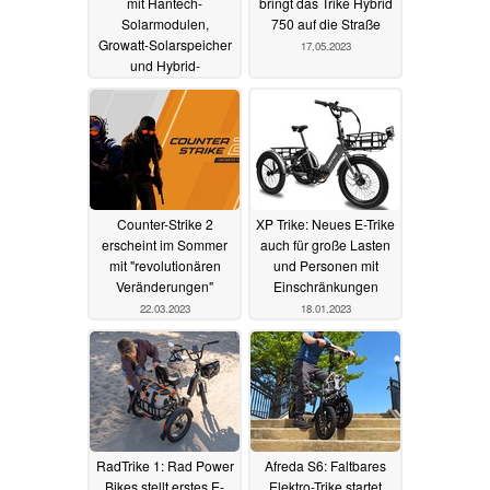
mit Hantech-
bringt das Trike Hybrid
Solarmodulen,
750 auf die Straße
Growatt-Solarspeicher
17.05.2023
und Hybrid-
Wechselrichter ab
9.999 Euro
31.05.2023
Counter-Strike 2
XP Trike: Neues E-Trike
erscheint im Sommer
auch für große Lasten
mit "revolutionären
und Personen mit
Veränderungen"
Einschränkungen
22.03.2023
18.01.2023
RadTrike 1: Rad Power
Afreda S6: Faltbares
Bikes stellt erstes E-
Elektro-Trike startet