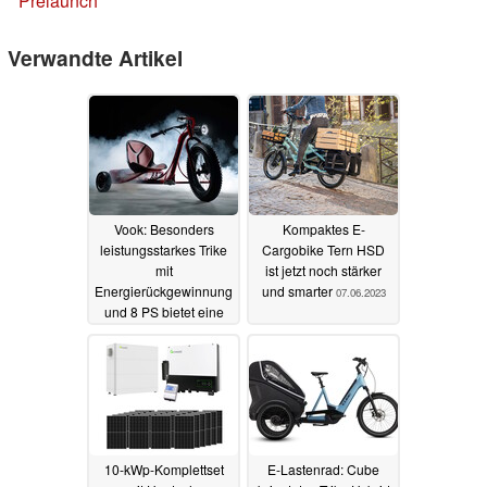
Prelaunch
Verwandte Artikel
Vook: Besonders
Kompaktes E-
leistungsstarkes Trike
Cargobike Tern HSD
mit
ist jetzt noch stärker
Energierückgewinnung
und smarter
07.06.2023
und 8 PS bietet eine
hohe Reichweite
01.08.2023
10-kWp-Komplettset
E-Lastenrad: Cube