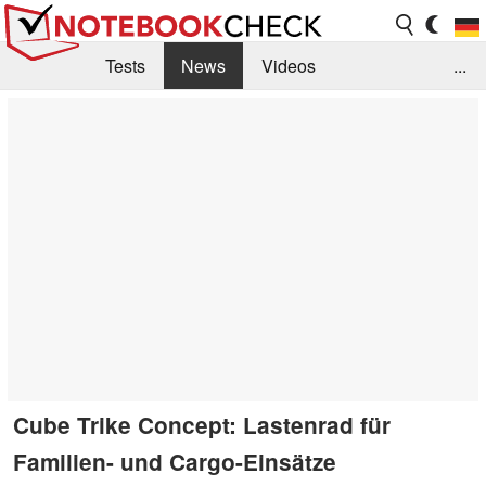
Tests
News
Videos
...
Benchmarks & Tech
Externe Tests
Kaufberatung
Deals
Suche
Jobs
Forum
Cube Trike Concept: Lastenrad für
Familien- und Cargo-Einsätze