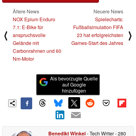
Ältere News
Neuere News
NOX Epium Enduro
Spielecharts:
7.1: E-Bike für
Fußballsimulation FIFA
⟨
⟩
anspruchsvolle
23 hat erfolgreichsten
Gelände mit
Games-Start des Jahres
Carbonrahmen und 60
Nm-Motor
Als bevorzugte Quelle
auf Google
hinzufügen
Benedikt Winkel
- Tech Writer
- 280