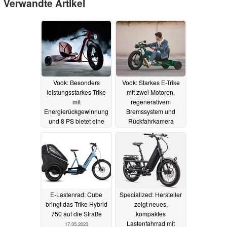
Verwandte Artikel
Vook: Besonders
Vook: Starkes E-Trike
leistungsstarkes Trike
mit zwei Motoren,
mit
regenerativem
Energierückgewinnung
Bremssystem und
und 8 PS bietet eine
Rückfahrkamera
hohe Reichweite
31.05.2023
01.08.2023
E-Lastenrad: Cube
Specialized: Hersteller
bringt das Trike Hybrid
zeigt neues,
750 auf die Straße
kompaktes
Lastenfahrrad mit
17.05.2023