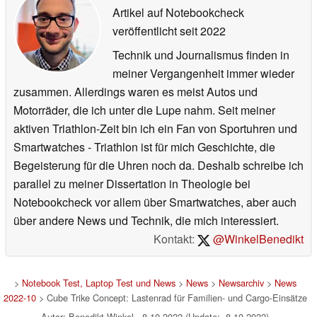
Artikel auf Notebookcheck
veröffentlicht
seit 2022
Technik und Journalismus finden in
meiner Vergangenheit immer wieder
zusammen. Allerdings waren es meist Autos und
Motorräder, die ich unter die Lupe nahm. Seit meiner
aktiven Triathlon-Zeit bin ich ein Fan von Sportuhren und
Smartwatches - Triathlon ist für mich Geschichte, die
Begeisterung für die Uhren noch da. Deshalb schreibe ich
parallel zu meiner Dissertation in Theologie bei
Notebookcheck vor allem über Smartwatches, aber auch
über andere News und Technik, die mich interessiert.
Kontakt:
@WinkelBenedikt
>
Notebook Test, Laptop Test und News
>
News
>
Newsarchiv
>
News
2022-10
> Cube Trike Concept: Lastenrad für Familien- und Cargo-Einsätze
Autor: Benedikt Winkel, 8.10.2022 (Update: 8.10.2022)