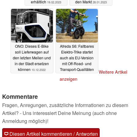
erhältlich
den Markt
19.02.2023
28.01.2023
ONO: Dieses E-Bike
Afreda S6: Faltbares
soll Lieferwagen auf
Elektro-Trike startet
den letzten Meilen und
auch als EU-Version
in der Stadt ersetzen
mit Off-Road- und
können
Transport-Qualitäten
10.12.2022
Weitere Artikel
13.11.2022
anzeigen
Kommentare
Fragen, Anregungen, zusätzliche Informationen zu diesem
Artikel? - Uns interessiert Deine Meinung (auch ohne
Anmeldung möglich)!
Diesen Artikel kommentieren / Antworten