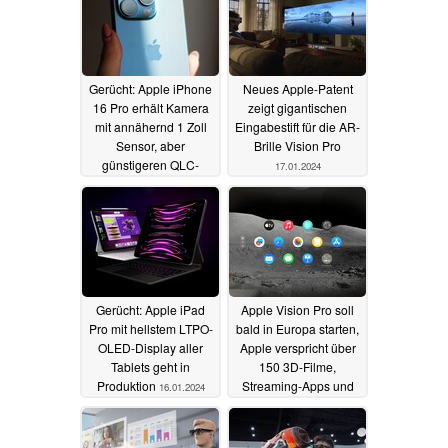
Gerücht: Apple iPhone
Neues Apple-Patent
16 Pro erhält Kamera
zeigt gigantischen
mit annähernd 1 Zoll
Eingabestift für die AR-
Sensor, aber
Brille Vision Pro
günstigeren QLC-
17.01.2024
NAND-Speicher
17.01.2024
Gerücht: Apple iPad
Apple Vision Pro soll
Pro mit hellstem LTPO-
bald in Europa starten,
OLED-Display aller
Apple verspricht über
Tablets geht in
150 3D-Filme,
Produktion
Streaming-Apps und
16.01.2024
Spatial Content
16.01.2024