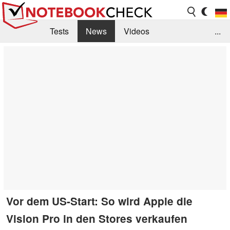
Tests
News
Videos
...
Benchmarks & Tech
Externe Tests
Kaufberatung
Deals
Suche
Jobs
Forum
Vor dem US-Start: So wird Apple die
Vision Pro in den Stores verkaufen