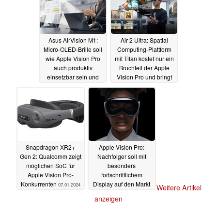
Asus AirVision M1:
Air 2 Ultra: Spatial
Micro-OLED-Brille soll
Computing-Plattform
wie Apple Vision Pro
mit Titan kostet nur ein
auch produktiv
Bruchteil der Apple
einsetzbar sein und
Vision Pro und bringt
virtuelle Bildschirme
eine breite
projizieren
Kompatibilität mit
10.01.2024
08.01.2024
Snapdragon XR2+
Apple Vision Pro:
Gen 2: Qualcomm zeigt
Nachfolger soll mit
möglichen SoC für
besonders
Apple Vision Pro-
fortschrittlichem
Konkurrenten
Display auf den Markt
07.01.2024
Weitere Artikel
kommen
29.12.2023
anzeigen