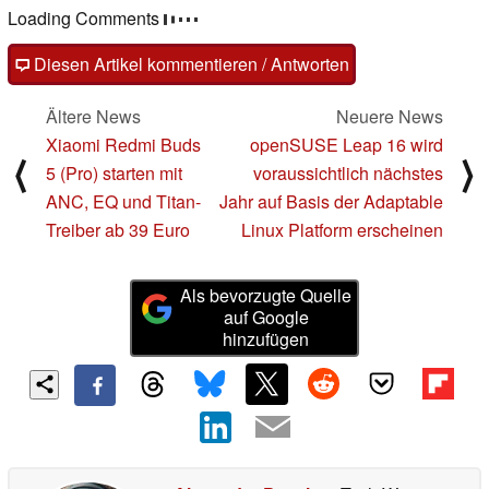
Loading Comments
Diesen Artikel kommentieren / Antworten
Ältere News
Neuere News
Xiaomi Redmi Buds
openSUSE Leap 16 wird
⟨
⟩
5 (Pro) starten mit
voraussichtlich nächstes
ANC, EQ und Titan-
Jahr auf Basis der Adaptable
Treiber ab 39 Euro
Linux Platform erscheinen
Als bevorzugte Quelle
auf Google
hinzufügen