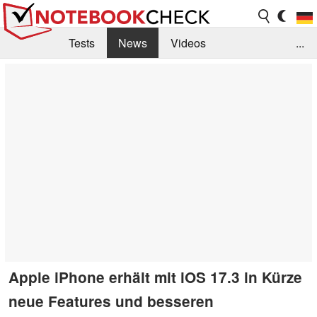
Tests
News
Videos
...
Benchmarks & Tech
Externe Tests
Kaufberatung
Deals
Suche
Jobs
Forum
Apple iPhone erhält mit iOS 17.3 in Kürze
neue Features und besseren