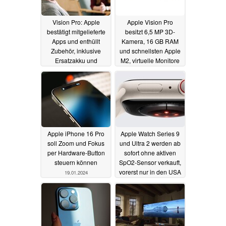
Vision Pro: Apple
Apple Vision Pro
bestätigt mitgelieferte
besitzt 6,5 MP 3D-
Apps und enthüllt
Kamera, 16 GB RAM
Zubehör, inklusive
und schnellsten Apple
Ersatzakku und
M2, virtuelle Monitore
Transporttasche
sind nur 1.080p
19.01.2024
19.01.2024
Apple iPhone 16 Pro
Apple Watch Series 9
soll Zoom und Fokus
und Ultra 2 werden ab
per Hardware-Button
sofort ohne aktiven
steuern können
SpO2-Sensor verkauft,
vorerst nur in den USA
19.01.2024
18.01.2024