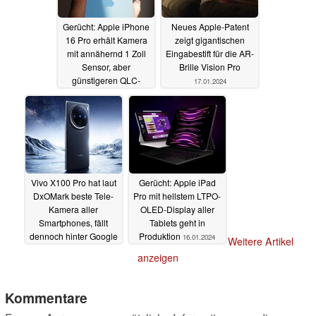
Gerücht: Apple iPhone
Neues Apple-Patent
16 Pro erhält Kamera
zeigt gigantischen
mit annähernd 1 Zoll
Eingabestift für die AR-
Sensor, aber
Brille Vision Pro
günstigeren QLC-
17.01.2024
NAND-Speicher
17.01.2024
Vivo X100 Pro hat laut
Gerücht: Apple iPad
DxOMark beste Tele-
Pro mit hellstem LTPO-
Kamera aller
OLED-Display aller
Smartphones, fällt
Tablets geht in
dennoch hinter Google
Produktion
16.01.2024
Weitere Artikel
Pixel 8 Pro zurück
anzeigen
16.01.2024
Kommentare