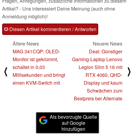
Fragen, Anregungen, zusätzliche Informationen zu diesem
Artikel? - Uns interessiert Deine Meinung (auch ohne
Anmeldung möglich)!
Diesen Artikel kommentieren / Antworten
Ältere News
Neuere News
MAG 341CQP: OLED-
Deal: Günstiger
Monitor ist gekrümmt,
Gaming-Laptop Lenovo
schaltet in 0,03
Legion Slim 5 16 mit
⟨
⟩
Millisekunden und bringt
RTX 4060, QHD-
einen KVM-Switch mit
Display und kaum
Schwächen zum
Bestpreis bei Alternate
Als bevorzugte Quelle
auf Google
hinzufügen