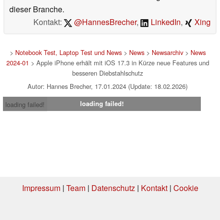
dieser Branche.
Kontakt:
@HannesBrecher
,
LinkedIn
,
Xing
>
Notebook Test, Laptop Test und News
>
News
>
Newsarchiv
>
News
2024-01
> Apple iPhone erhält mit iOS 17.3 in Kürze neue Features und
besseren Diebstahlschutz
Autor: Hannes Brecher, 17.01.2024 (Update: 18.02.2026)
loading failed!
loading failed!
Impressum
|
Team
|
Datenschutz
|
Kontakt
|
Cookie
Einstellungen
| 07.08.2026 00:17
* Beim Kauf über einen Affiliate-Link kann Notebookcheck eine Vergütung