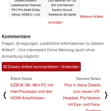
Ultrakurzdistanz-
LED-Beamer mit 120
Laserbeamer Hisense
Zoll und Harman
PX1-Pro bietet Dolby
Kardon-Sound:
Atmos, HDMI 2.1 und
ViewSonic X2 startet
Weitere Artikel
bis zu 130 Zoll
im Handel
27.06.2022
anzeigen
20.07.2022
Kommentare
Fragen, Anregungen, zusätzliche Informationen zu diesem
Artikel? - Uns interessiert Deine Meinung (auch ohne
Anmeldung möglich)!
Diesen Artikel kommentieren / Antworten
Ältere News
Neuere News
SZBOX GK: Mini-PC mit
Pico 4: Neue Details
Intel-Prozessor und drei
zum neuen VR-
⟨
⟩
HDMI-Anschlüssen
Headset, Pro-Version
mit Eye- und Face-
Tracking