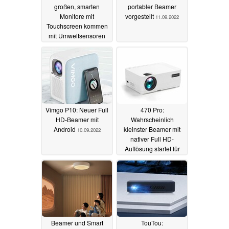
großen, smarten
portabler Beamer
Monitore mit
vorgestellt
11.09.2022
Touchscreen kommen
mit Umweltsensoren
und Luftionisator
04.02.2024
Vimgo P10: Neuer Full
470 Pro:
HD-Beamer mit
Wahrscheinlich
Android
kleinster Beamer mit
10.09.2022
nativer Full HD-
Auflösung startet für
rund 200 Dollar
19.08.2022
Beamer und Smart
TouTou: