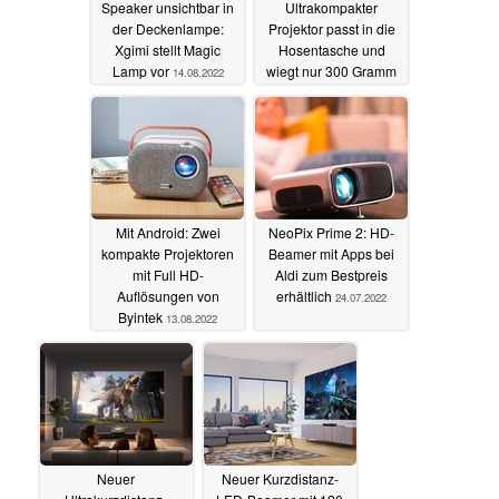
Speaker unsichtbar in
Ultrakompakter
der Deckenlampe:
Projektor passt in die
Xgimi stellt Magic
Hosentasche und
Lamp vor
wiegt nur 300 Gramm
14.08.2022
14.08.2022
Mit Android: Zwei
NeoPix Prime 2: HD-
kompakte Projektoren
Beamer mit Apps bei
mit Full HD-
Aldi zum Bestpreis
Auflösungen von
erhältlich
24.07.2022
Byintek
13.08.2022
Neuer
Neuer Kurzdistanz-