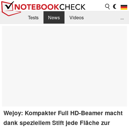
Tests
News
Videos
...
Benchmarks & Tech
Externe Tests
Kaufberatung
Deals
Suche
Jobs
Forum
Wejoy: Kompakter Full HD-Beamer macht
dank speziellem Stift jede Fläche zur