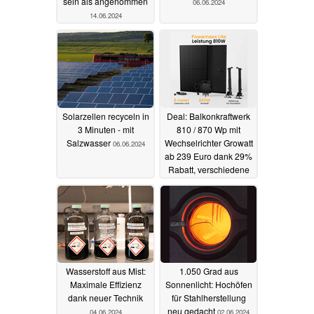
sein als angenommen
06.06.2024
14.06.2024
Solarzellen recyceln in
Deal: Balkonkraftwerk
3 Minuten - mit
810 / 870 Wp mit
Salzwasser
Wechselrichter Growatt
06.06.2024
ab 239 Euro dank 29%
Rabatt, verschiedene
Halterungen optional
06.06.2024
Wasserstoff aus Mist:
1.050 Grad aus
Maximale Effizienz
Sonnenlicht: Hochöfen
dank neuer Technik
für Stahlherstellung
neu gedacht
04.06.2024
02.06.2024