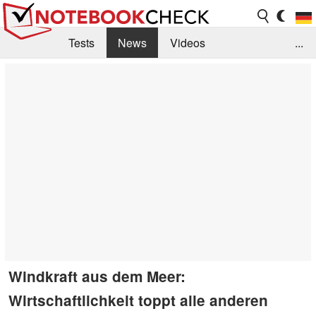
Tests
News
Videos
...
Benchmarks & Tech
Externe Tests
Kaufberatung
Deals
Suche
Jobs
Forum
Windkraft aus dem Meer:
Wirtschaftlichkeit toppt alle anderen