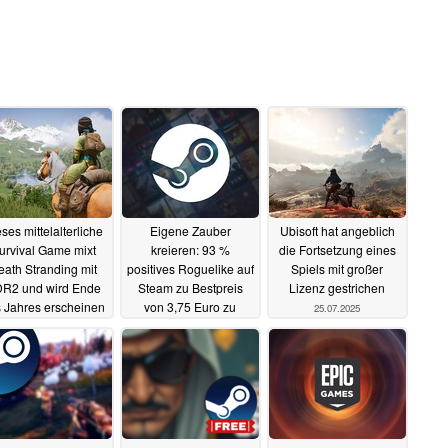
ses mittelalterliche
Eigene Zauber
Ubisoft hat angeblich
urvival Game mixt
kreieren: 93 %
die Fortsetzung eines
eath Stranding mit
positives Roguelike auf
Spiels mit großer
R2 und wird Ende
Steam zu Bestpreis
Lizenz gestrichen
 Jahres erscheinen
von 3,75 Euro zu
25.07.2025
ergattern
27.07.2025
26.07.2025