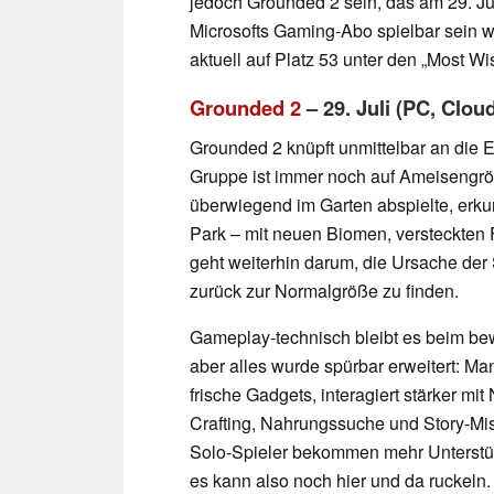
jedoch Grounded 2 sein, das am 29. Ju
Microsofts Gaming-Abo spielbar sein w
aktuell auf Platz 53 unter den „Most W
Grounded 2
– 29. Juli (PC, Clou
Grounded 2 knüpft unmittelbar an die 
Gruppe ist immer noch auf Ameisengröß
überwiegend im Garten abspielte, erk
Park – mit neuen Biomen, versteckten
geht weiterhin darum, die Ursache de
zurück zur Normalgröße zu finden.
Gameplay-technisch bleibt es beim be
aber alles wurde spürbar erweitert: M
frische Gadgets, interagiert stärker m
Crafting, Nahrungssuche und Story-Mis
Solo-Spieler bekommen mehr Unterstüt
es kann also noch hier und da ruckeln