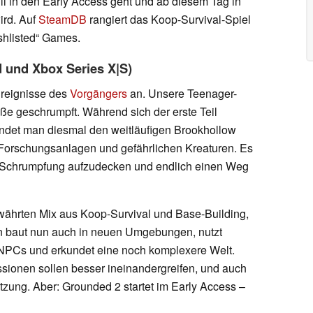
li in den Early Access geht und ab diesem Tag in
ird. Auf
SteamDB
rangiert das Koop-Survival-Spiel
ishlisted“ Games.
d und Xbox Series X|S)
Ereignisse des
Vorgängers
an. Unsere Teenager-
e geschrumpft. Während sich der erste Teil
undet man diesmal den weitläufigen Brookhollow
 Forschungsanlagen und gefährlichen Kreaturen. Es
r Schrumpfung aufzudecken und endlich einen Weg
währten Mix aus Koop-Survival und Base-Building,
an baut nun auch in neuen Umgebungen, nutzt
it NPCs und erkundet eine noch komplexere Welt.
sionen sollen besser ineinandergreifen, und auch
zung. Aber: Grounded 2 startet im Early Access –
.