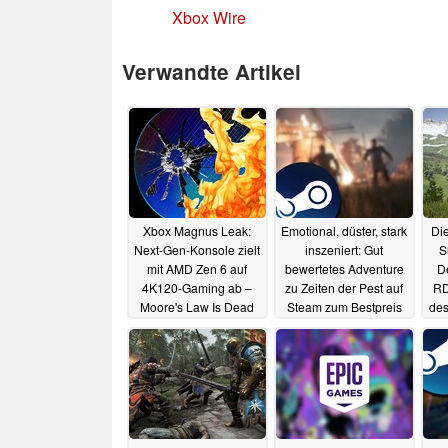
Xbox Wire
Verwandte Artikel
Xbox Magnus Leak:
Emotional, düster, stark
Die
Next-Gen-Konsole zielt
inszeniert: Gut
S
mit AMD Zen 6 auf
bewertetes Adventure
D
4K120-Gaming ab –
zu Zeiten der Pest auf
RD
Moore's Law Is Dead
Steam zum Bestpreis
des
erhältlich
31.07.2025
28.07.2025