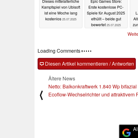
Dieses mittelalterliche
Epic Games Store:
Kampfspiel von Ubisoft
Erste kostenlose PC-
ist eine Woche lang
Spiele für August 2025
L
kostenlos
ethüllt – beide gut
Al
25.07.2025
bewertet
zum
25.07.2025
Weite
Loading Comments
Diesen Artikel kommentieren / Antworten
Ältere News
Netto: Balkonkraftwerk 1.840 Wp bifazial 
⟨
Ecoflow-Wechselrichter und attraktivem 
Al