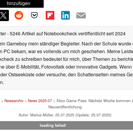
hinzufügen
iter
- 5246 Artikel auf Notebookcheck veröffentlicht
seit 2024
ein Gameboy mein ständiger Begleiter. Nach der Schule wurde d
en PC bekam, war es vollends um mich geschehen. Meine Leiden
kcheck zu schreiben bedeutet für mich, über Themen zu berichte
 über E-Mobilität, Fotovoltaik oder innovative Gadgets. Wenn 
 der Ostseeküste oder versuche, den Schattenseiten meines Ge
n.
>
Newsarchiv
>
News 2025-07
> Xbox Game Pass: Nächste Woche kommen zwei
Neuveröffentlichung
Autor: Marius Müller, 25.07.2025 (Update: 25.07.2025)
loading failed!