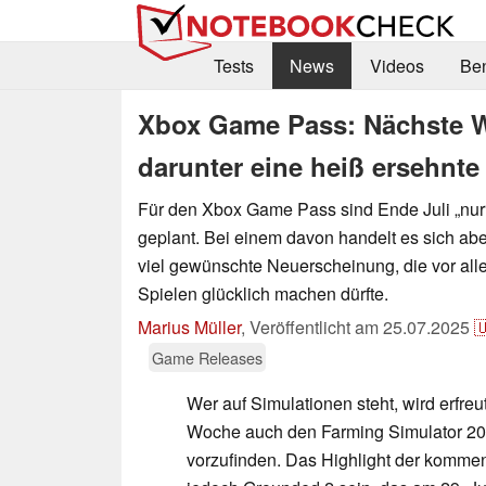
Tests
News
Videos
Be
Xbox Game Pass: Nächste 
darunter eine heiß ersehnte
Für den Xbox Game Pass sind Ende Juli „nu
geplant. Bei einem davon handelt es sich ab
viel gewünschte Neuerscheinung, die vor all
Spielen glücklich machen dürfte.
Marius Müller
,
Veröffentlicht am
25.07.2025

Game Releases
Wer auf Simulationen steht, wird erfreu
Woche auch den Farming Simulator 2
vorzufinden. Das Highlight der komme