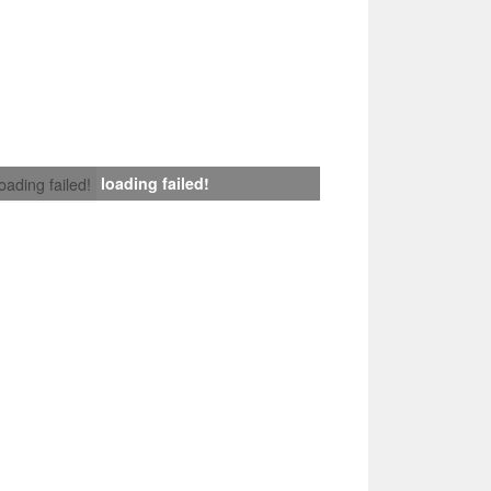
loading failed!
loading failed!