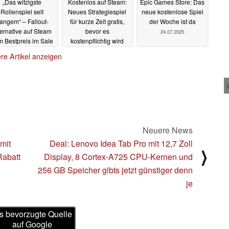
„Das witzigste
Kostenlos auf Steam:
Epic Games Store: Das
Rollenspiel seit
Neues Strategiespiel
neue kostenlose Spiel
angem“ – Fallout-
für kurze Zeit gratis,
der Woche ist da
ternative auf Steam
bevor es
24.07.2025
 Bestpreis im Sale
kostenpflichtig wird
25.07.2025
25.07.2025
re Artikel anzeigen
Neuere News
mit
Deal: Lenovo Idea Tab Pro mit 12,7 Zoll
⟩
Rabatt
Display, 8 Cortex-A725 CPU-Kernen und
256 GB Speicher gibts jetzt günstiger denn
je
s bevorzugte Quelle
auf Google