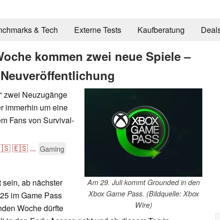
nchmarks & Tech
Externe Tests
Kaufberatung
Deal
Woche kommen zwei neue Spiele –
 Neuveröffentlichung
r“ zwei Neuzugänge
er immerhin um eine
em Fans von Survival-
🇸
🇪🇸
...
Gaming
t sein, ab nächster
Am 29. Juli kommt Grounded in den
Xbox Game Pass. (Bildquelle: Xbox
025 im Game Pass
Wire)
nden Woche dürfte