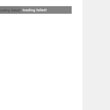
loading failed!
loading failed!