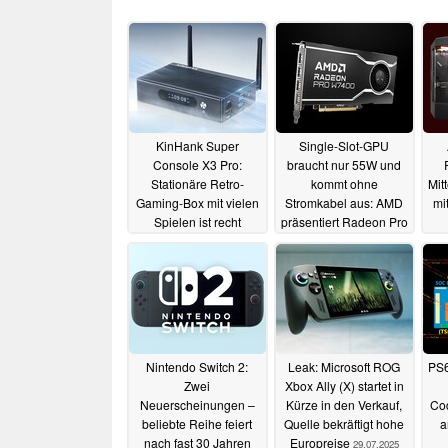
KinHank Super
Single-Slot-GPU
Console X3 Pro:
braucht nur 55W und
Stationäre Retro-
kommt ohne
Mit
Gaming-Box mit vielen
Stromkabel aus: AMD
mi
Spielen ist recht
präsentiert Radeon Pro
günstig
W7400
19.10.2025
07.08.2025
Nintendo Switch 2:
Leak: Microsoft ROG
PS6
Zwei
Xbox Ally (X) startet in
Neuerscheinungen –
Kürze in den Verkauf,
Co
beliebte Reihe feiert
Quelle bekräftigt hohe
a
nach fast 30 Jahren
Europreise
29.07.2025