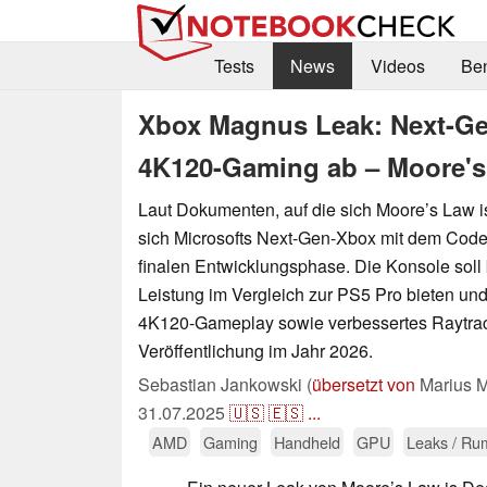
Tests
News
Videos
Be
Xbox Magnus Leak: Next-Gen
4K120-Gaming ab – Moore's
Laut Dokumenten, auf die sich Moore’s Law is
sich Microsofts Next-Gen-Xbox mit dem Cod
finalen Entwicklungsphase. Die Konsole soll 
Leistung im Vergleich zur PS5 Pro bieten und 
4K120-Gameplay sowie verbessertes Raytraci
Veröffentlichung im Jahr 2026.
Sebastian Jankowski (
übersetzt von
Marius M
31.07.2025
🇺🇸
🇪🇸
...
AMD
Gaming
Handheld
GPU
Leaks / Ru