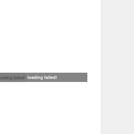
loading failed!
loading failed!