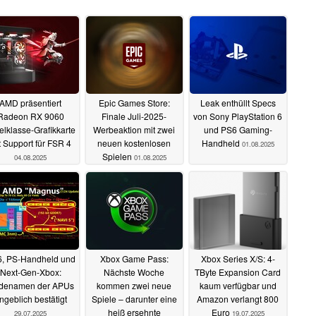
AMD präsentiert
Epic Games Store:
Leak enthüllt Specs
Radeon RX 9060
Finale Juli-2025-
von Sony PlayStation 6
telklasse-Grafikkarte
Werbeaktion mit zwei
und PS6 Gaming-
t Support für FSR 4
neuen kostenlosen
Handheld
01.08.2025
Spielen
04.08.2025
01.08.2025
, PS-Handheld und
Xbox Game Pass:
Xbox Series X/S: 4-
Next-Gen-Xbox:
Nächste Woche
TByte Expansion Card
denamen der APUs
kommen zwei neue
kaum verfügbar und
ngeblich bestätigt
Spiele – darunter eine
Amazon verlangt 800
heiß ersehnte
Euro
29.07.2025
19.07.2025