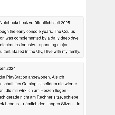
f Notebookcheck veröffentlicht
seit 2025
rough the early console years. The Oculus
tion was complemented by a daily deep dive
 electronics industry—spanning major
ltant. Based in the UK, I live with my family.
eit 2024
ie PlayStation angeworfen. Als ich
schaft fürs Gaming ist seitdem nie wieder
n, die mir wirklich am Herzen liegen –
ich gerade nicht am Rechner sitze, schiebe
ek-Lebens – nämlich dem langen Sitzen – in