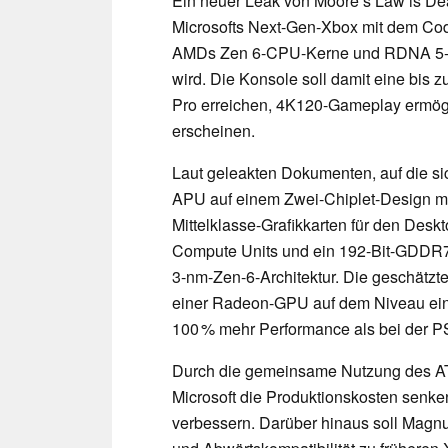
Ein neuer Leak von Moore’s Law is De
Microsofts Next-Gen-Xbox mit dem C
AMDs Zen 6-CPU-Kerne und RDNA 5-Gr
wird. Die Konsole soll damit eine bis 
Pro erreichen, 4K120-Gameplay ermög
erscheinen.
Laut geleakten Dokumenten, auf die si
APU auf einem Zwei-Chiplet-Design 
Mittelklasse-Grafikkarten für den Deskt
Compute Units und ein 192-Bit-GDDR7-
3-nm-Zen-6-Architektur. Die geschätzte
einer Radeon-GPU auf dem Niveau ei
100 % mehr Performance als bei der P
Durch die gemeinsame Nutzung des AT
Microsoft die Produktionskosten senken
verbessern. Darüber hinaus soll Magn