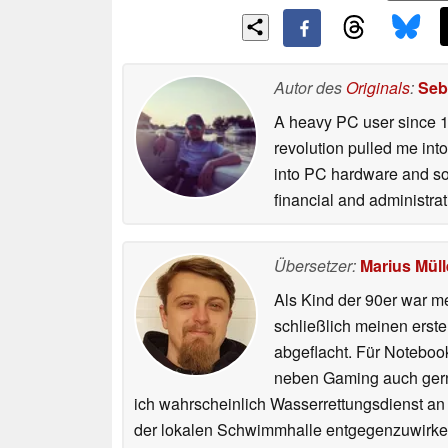
Autor des
Originals
:
Seb
A heavy PC user since 1
revolution pulled me in
into PC hardware and so
financial and administrat
Übersetzer:
Marius Müll
Als Kind der 90er war m
schließlich meinen erst
abgeflacht. Für Noteboo
neben Gaming auch gerne
ich wahrscheinlich Wasserrettungsdienst an
der lokalen Schwimmhalle entgegenzuwirke