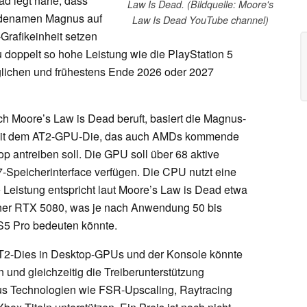
ad legt nahe, dass
Law Is Dead. (Bildquelle: Moore's
odenamen Magnus auf
Law Is Dead YouTube channel)
afikeinheit setzen
zu doppelt so hohe Leistung wie die PlayStation 5
lichen und frühestens Ende 2026 oder 2027
ch Moore’s Law is Dead beruft, basiert die Magnus-
mit dem AT2-GPU-Die, das auch AMDs kommende
op antreiben soll. Die GPU soll über 68 aktive
Speicherinterface verfügen. Die CPU nutzt eine
 Leistung entspricht laut Moore’s Law is Dead etwa
ner RTX 5080, was je nach Anwendung 50 bis
S5 Pro bedeuten könnte.
2-Dies in Desktop-GPUs und der Konsole könnte
 und gleichzeitig die Treiberunterstützung
us Technologien wie FSR-Upscaling, Raytracing