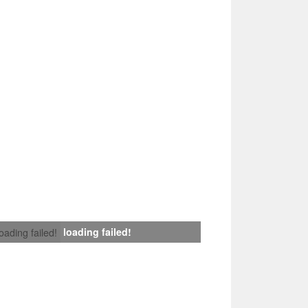
loading failed!
loading failed!