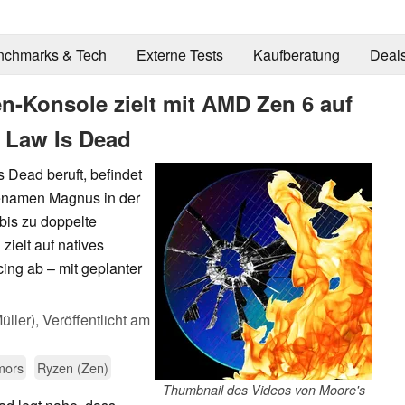
nchmarks & Tech
Externe Tests
Kaufberatung
Deal
-Konsole zielt mit AMD Zen 6 auf
 Law Is Dead
 Dead beruft, befindet
enamen Magnus in der
bis zu doppelte
zielt auf natives
ng ab – mit geplanter
üller),
Veröffentlicht am
mors
Ryzen (Zen)
Thumbnail des Videos von Moore's