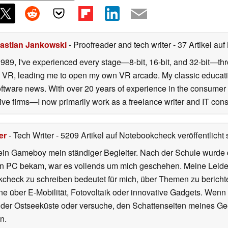
astian Jankowski
- Proofreader and tech writer
- 37 Artikel au
989, I've experienced every stage—8-bit, 16-bit, and 32-bit—th
to VR, leading me to open my own VR arcade. My classic educa
ftware news. With over 20 years of experience in the consumer
ive firms—I now primarily work as a freelance writer and IT consu
er
- Tech Writer
- 5209 Artikel auf Notebookcheck veröffentlicht
s
ein Gameboy mein ständiger Begleiter. Nach der Schule wurde d
en PC bekam, war es vollends um mich geschehen. Meine Leiden
kcheck zu schreiben bedeutet für mich, über Themen zu berichte
 über E-Mobilität, Fotovoltaik oder innovative Gadgets. Wenn 
 der Ostseeküste oder versuche, den Schattenseiten meines Ge
n.