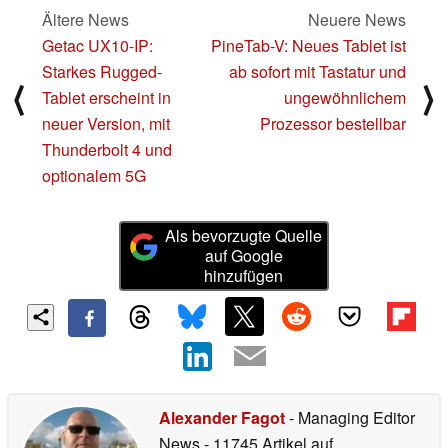
Ältere News
Neuere News
Getac UX10-IP:
PineTab-V: Neues Tablet ist
Starkes Rugged-
ab sofort mit Tastatur und
⟨
⟩
Tablet erscheint in
ungewöhnlichem
neuer Version, mit
Prozessor bestellbar
Thunderbolt 4 und
optionalem 5G
Als bevorzugte Quelle
auf Google
hinzufügen
Alexander Fagot
- Managing Editor
News
- 11745 Artikel auf