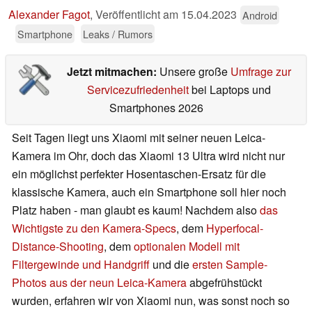
Alexander Fagot
,
Veröffentlicht am
15.04.2023
Android
Smartphone
Leaks / Rumors
Jetzt mitmachen:
Unsere große
Umfrage zur
Servicezufriedenheit
bei Laptops und
Smartphones 2026
Seit Tagen liegt uns Xiaomi mit seiner neuen Leica-
Kamera im Ohr, doch das Xiaomi 13 Ultra wird nicht nur
ein möglichst perfekter Hosentaschen-Ersatz für die
klassische Kamera, auch ein Smartphone soll hier noch
Platz haben - man glaubt es kaum! Nachdem also
das
Wichtigste zu den Kamera-Specs
, dem
Hyperfocal-
Distance-Shooting
, dem
optionalen Modell mit
Filtergewinde und Handgriff
und die
ersten Sample-
Photos aus der neun Leica-Kamera
abgefrühstückt
wurden, erfahren wir von Xiaomi nun, was sonst noch so