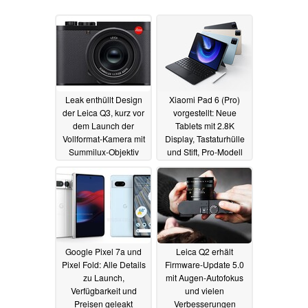
Leak enthüllt Design
Xiaomi Pad 6 (Pro)
der Leica Q3, kurz vor
vorgestellt: Neue
dem Launch der
Tablets mit 2.8K
Vollformat-Kamera mit
Display, Tastaturhülle
Summilux-Objektiv
und Stift, Pro-Modell
mit Flaggschiff-
04.05.2023
Chipsatz
18.04.2023
Google Pixel 7a und
Leica Q2 erhält
Pixel Fold: Alle Details
Firmware-Update 5.0
zu Launch,
mit Augen-Autofokus
Verfügbarkeit und
und vielen
Preisen geleakt
Verbesserungen