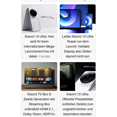
17.04.2023
17.04.2023
Xiaomi 13 Ultra: Hier
Letzte Xiaomi 13 Ultra
seid ihr beim
Teaser vor dem
internationalen Mega-
Launch: Hellstes
Launchevent live mit
Display aller Zeiten
dabei
stammt nicht von
17.04.2023
Samsung
17.04.2023
Xiaomi TV Box S:
Xiaomi 13 Ultra:
Zweite Generation der
Offizielle Pressebilder
Streaming-Box
enthüllen Details zum
unterstützt HDMI 2.1,
ungewöhnlichen und
Dolby Vision, HDR10+
besonders robusten