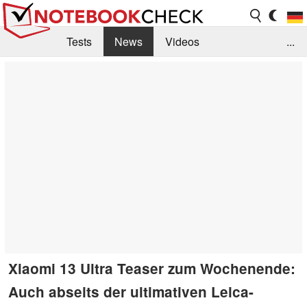
Tests
News
Videos
...
Benchmarks & Tech
Externe Tests
Kaufberatung
Deals
Suche
Jobs
Forum
Xiaomi 13 Ultra Teaser zum Wochenende:
Auch abseits der ultimativen Leica-