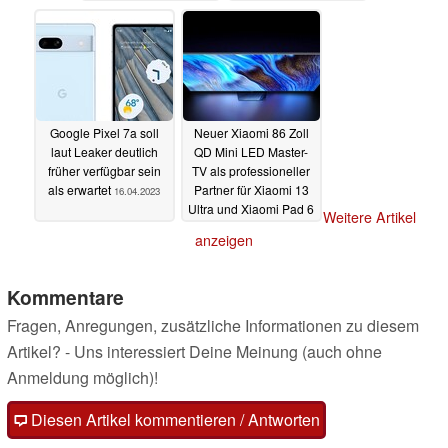
und mehr
Gehäuse
17.04.2023
17.04.2023
Google Pixel 7a soll
Neuer Xiaomi 86 Zoll
laut Leaker deutlich
QD Mini LED Master-
früher verfügbar sein
TV als professioneller
als erwartet
Partner für Xiaomi 13
16.04.2023
Ultra und Xiaomi Pad 6
Weitere Artikel
16.04.2023
anzeigen
Kommentare
Fragen, Anregungen, zusätzliche Informationen zu diesem
Artikel? - Uns interessiert Deine Meinung (auch ohne
Anmeldung möglich)!
Diesen Artikel kommentieren / Antworten