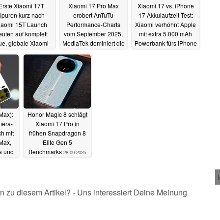
Erste Xiaomi 17T
Xiaomi 17 Pro Max
Xiaomi 17 vs. iPhone
Spuren kurz nach
erobert AnTuTu
17 Akkulaufzeit-Test:
iaomi 15T Launch
Performance-Charts
Xiaomi verhöhnt Apple
euten auf komplett
vom September 2025,
mit extra 5.000 mAh
ue, globale Xiaomi-
MediaTek dominiert die
Powerbank fürs iPhone
ggschiff-Strategie in
Mittelklasse
01.10.2025
30.09.2025
2026
05.10.2025
Max):
Honor Magic 8 schlägt
mera-
Xiaomi 17 Pro in
ch mit
frühen Snapdragon 8
Max,
Elite Gen 5
a und
Benchmarks
28.09.2025
.09.2025
n zu diesem Artikel? - Uns interessiert Deine Meinung