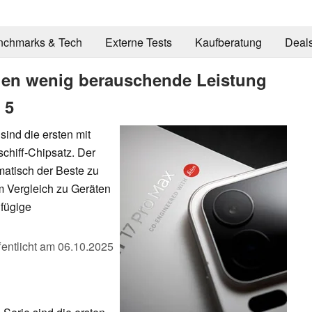
nchmarks & Tech
Externe Tests
Kaufberatung
Deal
gen wenig berauschende Leistung
 5
ind die ersten mit
hiff-Chipsatz. Der
matisch der Beste zu
m Vergleich zu Geräten
gfügige
fentlicht am
06.10.2025