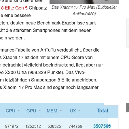
Serie sind die ersten
Das Xiaomi 17 Pro Max (Bildquelle:
 Elite Gen 5
Chipsatz
AnRan0420)
le eine bessere
bieten, deuten neue Benchmark-Ergebnisse stark
icht die stärksten Smartphones mit dem neuen
sein werden.
ormance-Tabelle von AnTuTu verdeutlicht, über die
s Xiaomi 17 ist dort mit einem CPU-Score von
n betrachtet vielleicht beeindruckend, liegt aber nur
o X200 Ultra (959.329 Punkte). Das Vivo-
 letztjährigen Snapdragon 8 Elite angetrieben.
s Xiaomi 17 Pro Max sind sogar noch langsamer