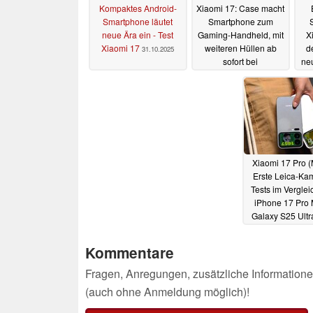
Kompaktes Android-
Xiaomi 17: Case macht
Smartphone läutet
Smartphone zum
neue Ära ein - Test
Gaming-Handheld, mit
X
Xiaomi 17
weiteren Hüllen ab
d
31.10.2025
sofort bei
ne
TradingShenzhen
Fla
erhältlich
14.10.2025
Xiaomi 17 Pro (
Erste Leica-Ka
Tests im Verglei
iPhone 17 Pro 
Galaxy S25 Ultr
Xiaomi 15 Pro
28
Kommentare
Fragen, Anregungen, zusätzliche Informatione
(auch ohne Anmeldung möglich)!