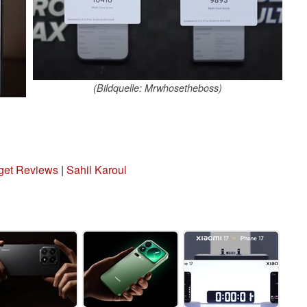
(Bildquelle: Mrwhosetheboss)
get Reviews
|
Sahil Karoul