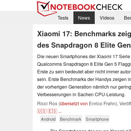
Tests
News
Videos
Be
Xiaomi 17: Benchmarks zei
des Snapdragon 8 Elite Gen
Die neuen Smartphones der Xiaomi 17 Serie s
Qualcomms Snapdragon 8 Elite Gen 5 Flaggsc
Erste zu sein bedeutet aber nicht immer auto
sein. Erste Benchmarks der Handys zeigen i
der vorherigen Generation nämlich nur gerin
Verbesserungen in Sachen CPU-Leistung.
Ricci Rox (
übersetzt von
Enrico Frahn),
Veröf
🇺🇸
🇪🇸
...
Android
Benchmark
Smartphone