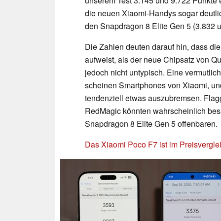
unserem Test 3.145 und 9.722 Punkte e
die neuen Xiaomi-Handys sogar deutli
den Snapdragon 8 Elite Gen 5 (3.832 u
Die Zahlen deuten darauf hin, dass di
aufweist, als der neue Chipsatz von Qu
jedoch nicht untypisch. Eine vermutlic
scheinen Smartphones von Xiaomi, un
tendenziell etwas auszubremsen. Flagg
RedMagic könnten wahrscheinlich bess
Snapdragon 8 Elite Gen 5 offenbaren.
Das Xiaomi Poco F7 ist im Preisvergle