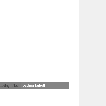
loading failed!
loading failed!