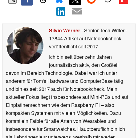
Silvio Werner
- Senior Tech Writer
-
17844 Artikel auf Notebookcheck
veröffentlicht
seit 2017
Ich bin seit über zehn Jahren
journalistisch aktiv, den Großteil
davon im Bereich Technologie. Dabei war ich unter
anderem für Tom's Hardware und ComputerBase tätig
und bin es seit 2017 auch für Notebookcheck. Mein
aktueller Fokus liegt insbesondere auf Mini-PCs und auf
Einplatinenrechnern wie dem Raspberry Pi – also
kompakten Systemen mit vielen Möglichkeiten. Dazu
kommt ein Faible für alle Arten von Wearables und
insbesondere für Smartwatches. Hauptberuflich bin ich
als Laboringenieur unterwegs, weshalb mir weder