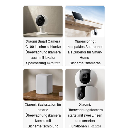
Xiaomi Smart Camera
Xiaomi bringt
C100 ist eine schlanke
kompaktes Solarpanel
Überwachungskamera
als Zubehör für Smart-
auch mit lokaler
Home-
Speicherung
Sicherheitskameras
20.05.2025
auf den Markt
15.07.2024
Xiaomi: Basisstation für
Xiaomi:
smarte
Überwachungskamera
Überwachungskamera
startet mit zwei Linsen
kommt mit
und smarten
Sicherheitschip und
Funktionen
11.06.2024