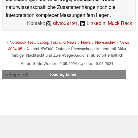
naturwissenschaftliche Zusammenhänge noch die
Interpretation komplexer Messungen fern liegen.
Kontakt:
silvio39191
,
LinkedIn
,
Muck Rack
>
Notebook Test, Laptop Test und News
>
News
>
Newsarchiv
>
News
2024-05
> Xiaomi BW300: Outdoor-Überwachungskamera mit Akku,
farbiger Nachtsicht und Zwei-Wege-Audio ist ab sofort erhältlich
Autor: Silvio Werner, 9.05.2024 (Update: 9.05.2024)
loading failed!
loading failed!
Impressum
|
Team
|
Datenschutz
|
Kontakt
|
Cookie
Einstellungen
| 07.08.2026 16:31