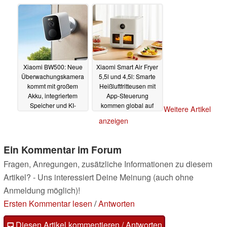
abdecken
04.06.2024
01.06.2024
Xiaomi BW500: Neue
Xiaomi Smart Air Fryer
Überwachungskamera
5,5l und 4,5l: Smarte
kommt mit großem
Heißluftfritteusen mit
Akku, integriertem
App-Steuerung
Speicher und KI-
kommen global auf
Weitere Artikel
Unterstützung
den Markt
28.05.2024
26.05.2024
anzeigen
Ein Kommentar im Forum
Fragen, Anregungen, zusätzliche Informationen zu diesem
Artikel? - Uns interessiert Deine Meinung (auch ohne
Anmeldung möglich)!
Ersten Kommentar lesen
/
Antworten
Diesen Artikel kommentieren / Antworten