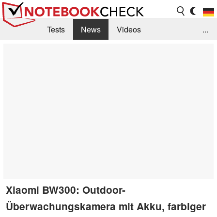
Tests
News
Videos
...
Benchmarks & Tech
Externe Tests
Kaufberatung
Deals
Suche
Jobs
Forum
Xiaomi BW300: Outdoor-
Überwachungskamera mit Akku, farbiger