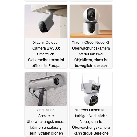
erscheint global
30.06.2024
Xiaomi Outdoor
Xiaomi C500: Neue KI-
Camera BW300:
Überwachungskamera
Smarte 2K-
startet mit zwei
Sicherheitskamera ist
Objektiven, eines ist
offiziell in Europa
beweglich
10.06.2024
erhältlich und lädt auch
per Solarpanel
11.06.2024
Gerichtsurteil:
Mit zwei Linsen und
Spezielle
farbiger Nachtsicht:
Überwachungskameras
Neue, smarte
können unzulässig
Überwachungskamera
sein, Strafen drohen
kann große Bereiche