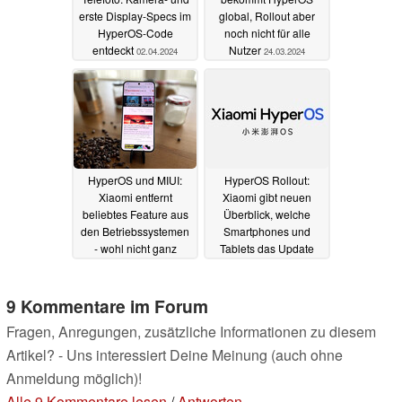
erste Display-Specs im
global, Rollout aber
HyperOS-Code
noch nicht für alle
entdeckt
Nutzer
02.04.2024
24.03.2024
HyperOS und MIUI:
HyperOS Rollout:
Xiaomi entfernt
Xiaomi gibt neuen
beliebtes Feature aus
Überblick, welche
den Betriebssystemen
Smartphones und
- wohl nicht ganz
Tablets das Update
freiwillig
bald bekommen
11.03.2024
26.02.2024
9 Kommentare im Forum
Fragen, Anregungen, zusätzliche Informationen zu diesem
Artikel? - Uns interessiert Deine Meinung (auch ohne
Anmeldung möglich)!
Alle 9 Kommentare lesen
/
Antworten