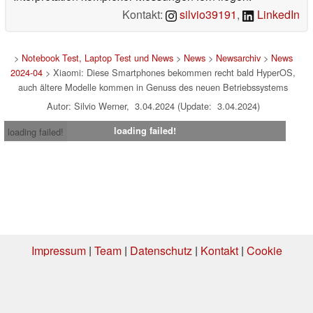
Kontakt:
silvio39191
,
LinkedIn
>
Notebook Test, Laptop Test und News
>
News
>
Newsarchiv
>
News
2024-04
> Xiaomi: Diese Smartphones bekommen recht bald HyperOS,
auch ältere Modelle kommen in Genuss des neuen Betriebssystems
Autor: Silvio Werner, 3.04.2024 (Update: 3.04.2024)
loading failed!
loading failed!
Impressum
|
Team
|
Datenschutz
|
Kontakt
|
Cookie
Einstellungen
| 01.08.2026 04:50
* Beim Kauf über einen Affiliate-Link kann Notebookcheck eine Vergütung
erhalten. Vielen Dank für Ihre Unterstützung!.