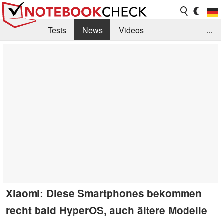
Tests
News
Videos
...
Benchmarks & Tech
Externe Tests
Kaufberatung
Deals
Suche
Jobs
Forum
Xiaomi: Diese Smartphones bekommen
recht bald HyperOS, auch ältere Modelle