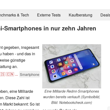
nchmarks & Tech
Externe Tests
Kaufberatung
Deal
mi-Smartphones in nur zehn Jahren
nt gegeben, insgesamt
u haben - und das in
sweise günstige
attung an.
🇸
🇨🇳
...
Smartphone
ben, eine Milliarde
Eine Milliarde Redmi-Smartphones
wurden bereits verkauft (Symbolbild,
. Diese Zahl ist
Bild: Notebookcheck.com)
m Markt bekannt: So ist