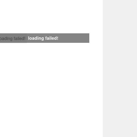
loading failed!
loading failed!