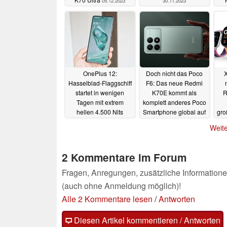
05.12.2023
30.11.2023
OnePlus 12:
Doch nicht das Poco
X
Hasselblad-Flaggschiff
F6: Das neue Redmi
startet in wenigen
K70E kommt als
R
Tagen mit extrem
komplett anderes Poco
hellen 4.500 Nits
Smartphone global auf
gr
AMOLED-Display
den Markt
un
29.11.2023
Weite
29.11.2023
2 Kommentare im Forum
Fragen, Anregungen, zusätzliche Informatione
(auch ohne Anmeldung möglich)!
Alle 2 Kommentare lesen
/
Antworten
Diesen Artikel kommentieren / Antworten