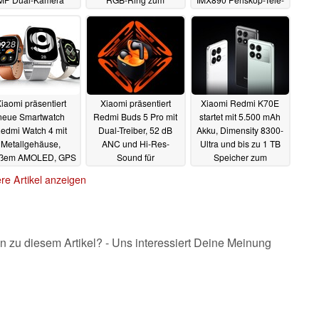
Mittelklasse-Preis
Kamera
30.11.2023
30.11.2023
30.11.2023
iaomi präsentiert
Xiaomi präsentiert
Xiaomi Redmi K70E
neue Smartwatch
Redmi Buds 5 Pro mit
startet mit 5.500 mAh
edmi Watch 4 mit
Dual-Treiber, 52 dB
Akku, Dimensity 8300-
Metallgehäuse,
ANC und Hi-Res-
Ultra und bis zu 1 TB
oßem AMOLED, GPS
Sound für
Speicher zum
d HyperOS
umgerechnet rund 50
attraktiven Preis
29.11.2023
re Artikel anzeigen
Euro
29.11.2023
29.11.2023
n zu diesem Artikel? - Uns interessiert Deine Meinung