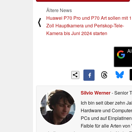
Ältere News
Huawei P70 Pro und P70 Art sollen mit 1
⟨
Zoll Hauptkamera und Periskop-Tele-
Kamera bis Juni 2024 starten
Al
Silvio Werner
- Senior 
Ich bin seit über zehn J
Hardware und ComputerBa
PCs und auf Einplatinen
Faible für alle Arten vo