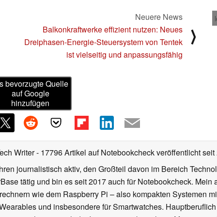
Neuere News
Balkonkraftwerke effizient nutzen: Neues
⟩
Dreiphasen-Energie-Steuersystem von Tentek
ist vielseitig und anpassungsfähig
s bevorzugte Quelle
auf Google
hinzufügen
Tech Writer
- 17796 Artikel auf Notebookcheck veröffentlicht
seit
ahren journalistisch aktiv, den Großteil davon im Bereich Techn
se tätig und bin es seit 2017 auch für Notebookcheck. Mein ak
rechnern wie dem Raspberry Pi – also kompakten Systemen mit
n Wearables und insbesondere für Smartwatches. Hauptberuflich