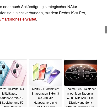
e oder auch Ankündigung strategischer NAtur
ilenstein nicht verbunden, mit dem Redmi K70 Pro,
Smartphones erwartet
.
vo Y100i startet als
Meizu 21 kombiniert
Realme GT5 Pro startet
Mittelklasse-
Snapdragon 8 Gen 3
in wenigen Tagen mit
martphone mit 512
mit 200 MP
4.500 Nits AMOLED-
B Speicher und 50
Hauptkamera und
Display und Sony
MP Dual-Kamera
RGB-Ring zum
IMX890 Periskop-Tele-