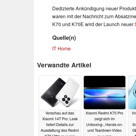
Dedizierte Ankündigung neuer Produkt
waren mit der Nachricht zum Absatzme
K70 und K70E wird der Launch neuer
Quelle(n)
IT Home
Verwandte Artikel
Vorschau auf das
Xiaomi Redmi K70 Pro
Vi
Xiaomi 14T Pro: Leak
zeigt sich im
liefert Details zur
Unboxing-, Hands-on-
S
Ausstattung des Redmi
und Teardown-Video
G
K70 Ultra