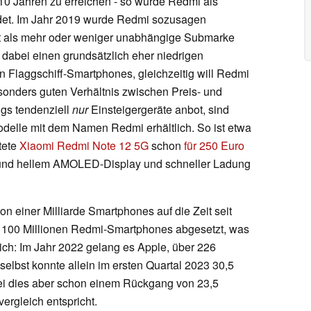
 10 Jahren zu erreichen - so wurde Redmi als
det. Im Jahr 2019 wurde Redmi sozusagen
t als mehr oder weniger unabhängige Submarke
dabei einen grundsätzlich eher niedrigen
n Flaggschiff-Smartphones, gleichzeitig will Redmi
sonders guten Verhältnis zwischen Preis- und
gs tendenziell
nur
Einsteigergeräte anbot, sind
odelle mit dem Namen Redmi erhältlich. So ist etwa
tete
Xiaomi Redmi Note 12 5G
schon
für 250 Euro
und hellem AMOLED-Display und schneller Ladung
 einer Milliarde Smartphones auf die Zeit seit
er 100 Millionen Redmi-Smartphones abgesetzt, was
ich: Im Jahr 2022 gelang es Apple, über 226
elbst konnte allein im ersten Quartal 2023 30,5
ei dies aber schon einem Rückgang von 23,5
ergleich entspricht.