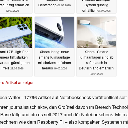
zt günstig erhältlich
Centershop
System günstig
01.07.2026
erhältlich
12.07.2026
01.07.2026
omi 17T: High-End-
Xiaomi bringt neue
Xiaomi: Smarte
mera trifft starken
smarte Klimaanlage
Klimaanlagen sind ab
ku zum günstigeren
mit starkem Luftstrom
sofort auch in
Preis
heraus
Deutschland erhältlich
28.05.2026
16.05.2026
23.04.2026
re Artikel anzeigen
Tech Writer
- 17796 Artikel auf Notebookcheck veröffentlicht
seit
ahren journalistisch aktiv, den Großteil davon im Bereich Techn
se tätig und bin es seit 2017 auch für Notebookcheck. Mein ak
rechnern wie dem Raspberry Pi – also kompakten Systemen mit