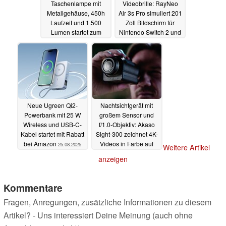
Taschenlampe mit
Videobrille: RayNeo
Metallgehäuse, 450h
Air 3s Pro simuliert 201
Laufzeit und 1.500
Zoll Bildschirm für
Lumen startet zum
Nintendo Switch 2 und
günstigen Preis
Co.
26.08.2025
28.08.2025
Neue Ugreen Qi2-
Nachtsichtgerät mit
Powerbank mit 25 W
großem Sensor und
Wireless und USB-C-
f/1.0-Objektiv: Akaso
Kabel startet mit Rabatt
Sight-300 zeichnet 4K-
bei Amazon
Videos in Farbe auf
25.08.2025
Weitere Artikel
25.08.2025
anzeigen
Kommentare
Fragen, Anregungen, zusätzliche Informationen zu diesem
Artikel? - Uns interessiert Deine Meinung (auch ohne