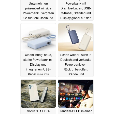
Unternehmen
Powerbank mit
präsentiert winzige
Drahtlos-Laden, USB-
Powerbank Evergreen
C-Kabel, Ständer und
Go für Schlüsselbund
Display global auf den
Markt
18.09.2025
15.09.2025
Xiaomi bringt neue,
Schon wieder: Auch in
starke Powerbank mit
Deutschland verkaufte
Display und
Powerbank von
integriertem USB-
Rückruf betroffen,
Kabel
Brände und
10.09.2025
Explosionen drohen
29.08.2025
Sofirn ST1 EDC-
Tandem-OLED in einer