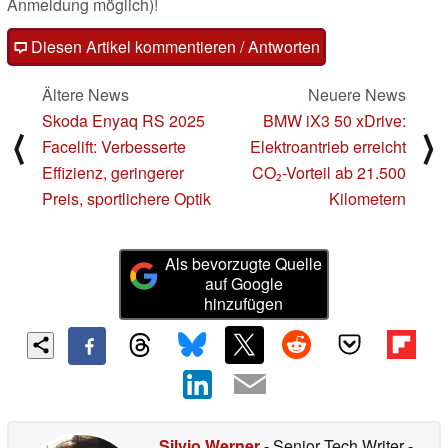
Anmeldung möglich)!
Diesen Artikel kommentieren / Antworten
Ältere News
Neuere News
Skoda Enyaq RS 2025
BMW iX3 50 xDrive:
⟨
⟩
Facelift: Verbesserte
Elektroantrieb erreicht
Effizienz, geringerer
CO₂-Vorteil ab 21.500
Preis, sportlichere Optik
Kilometern
Als bevorzugte Quelle
auf Google
hinzufügen
Silvio Werner
- Senior Tech Writer
-