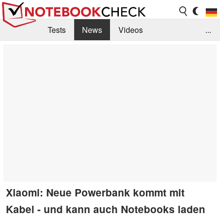
Tests
News
Videos
...
Benchmarks & Tech
Externe Tests
Kaufberatung
Deals
Suche
Jobs
Forum
Xiaomi: Neue Powerbank kommt mit
Kabel - und kann auch Notebooks laden