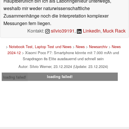
Hauptberuflich bin ich als Laboringenieur unterwegs,
weshalb mir weder naturwissenschaftliche
Zusammenhänge noch die Interpretation komplexer
Messungen fern liegen.
Kontakt:
silvio39191
,
LinkedIn
,
Muck Rack
>
Notebook Test, Laptop Test und News
>
News
>
Newsarchiv
>
News
2024-12
> Xiaomi Poco F7: Smartphone könnte mit 7.000 mAh und
Snapdragon 8s Elite ausdauernd und schnell sein
Autor: Silvio Werner, 23.12.2024 (Update: 23.12.2024)
loading failed!
loading failed!