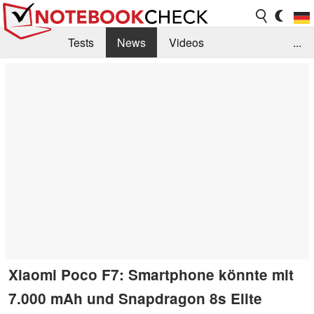
Tests
News
Videos
...
Benchmarks & Tech
Externe Tests
Kaufberatung
Deals
Suche
Jobs
Forum
Xiaomi Poco F7: Smartphone könnte mit
7.000 mAh und Snapdragon 8s Elite