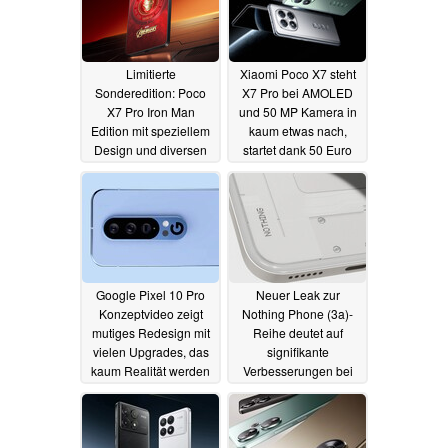
Limitierte
Xiaomi Poco X7 steht
Sonderedition: Poco
X7 Pro bei AMOLED
X7 Pro Iron Man
und 50 MP Kamera in
Edition mit speziellem
kaum etwas nach,
Design und diversen
startet dank 50 Euro
Vorteilen ist stark
Rabatt ab 249,90 Euro
begrenzt
09.01.2025
09.01.2025
Google Pixel 10 Pro
Neuer Leak zur
Konzeptvideo zeigt
Nothing Phone (3a)-
mutiges Redesign mit
Reihe deutet auf
vielen Upgrades, das
signifikante
kaum Realität werden
Verbesserungen bei
dürfte
Kamera und SoC hin
26.12.2024
24.12.2024