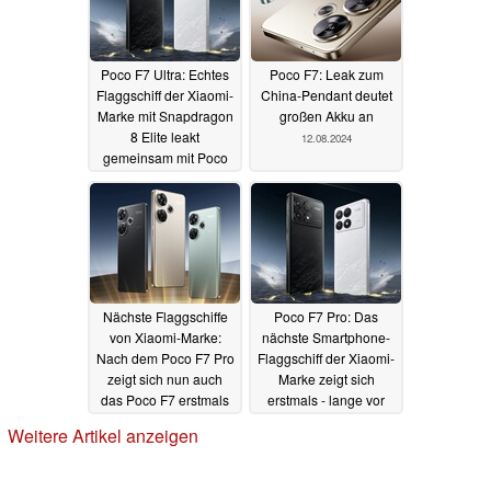
Poco F7 Ultra: Echtes
Poco F7: Leak zum
Flaggschiff der Xiaomi-
China-Pendant deutet
Marke mit Snapdragon
großen Akku an
8 Elite leakt
12.08.2024
gemeinsam mit Poco
F7 Pro
23.10.2024
Nächste Flaggschiffe
Poco F7 Pro: Das
von Xiaomi-Marke:
nächste Smartphone-
Nach dem Poco F7 Pro
Flaggschiff der Xiaomi-
zeigt sich nun auch
Marke zeigt sich
das Poco F7 erstmals
erstmals - lange vor
dem Launch
07.08.2024
29.07.2024
Weitere Artikel anzeigen